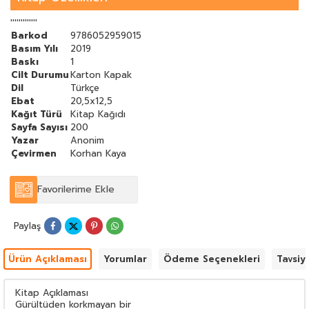
'''''''''''''
Barkod
9786052959015
Basım Yılı
2019
Baskı
1
Cilt Durumu
Karton Kapak
Dil
Türkçe
Ebat
20,5x12,5
Kağıt Türü
Kitap Kağıdı
Sayfa Sayısı
200
Yazar
Anonim
Çevirmen
Korhan Kaya
Favorilerime Ekle
Paylaş
Ürün Açıklaması
Yorumlar
Ödeme Seçenekleri
Tavsiy
Kitap Açıklaması
Gürültüden korkmayan bir