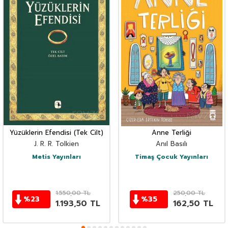
Yüzüklerin Efendisi (Tek Cilt)
Anne Terliği
J. R. R. Tolkien
Anıl Basılı
Metis Yayınları
Timaş Çocuk Yayınları
1.550,00
TL
250,00
TL
%
23
%
35
1.193,50
TL
162,50
TL