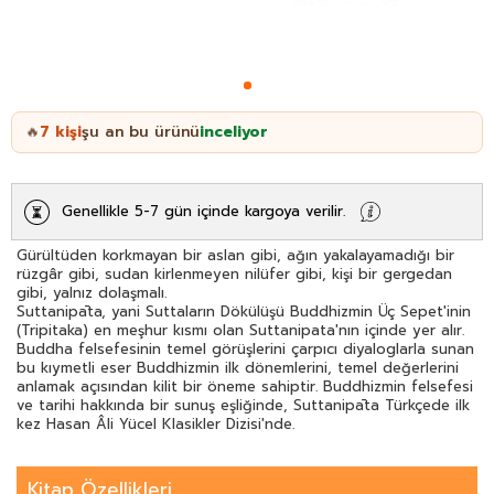
7
kişi
şu an bu ürünü
inceliyor
🔥
Genellikle 5-7 gün içinde kargoya verilir.
Gürültüden korkmayan bir aslan gibi, ağın yakalayamadığı bir
rüzgâr gibi, sudan kirlenmeyen nilüfer gibi, kişi bir gergedan
gibi, yalnız dolaşmalı.
Suttanipāta, yani Suttaların Dökülüşü Buddhizmin Üç Sepet'inin
(Tripitaka) en meşhur kısmı olan Suttanipata'nın içinde yer alır.
Buddha felsefesinin temel görüşlerini çarpıcı diyaloglarla sunan
bu kıymetli eser Buddhizmin ilk dönemlerini, temel değerlerini
anlamak açısından kilit bir öneme sahiptir. Buddhizmin felsefesi
ve tarihi hakkında bir sunuş eşliğinde, Suttanipāta Türkçede ilk
kez Hasan Âli Yücel Klasikler Dizisi'nde.
Kitap Özellikleri