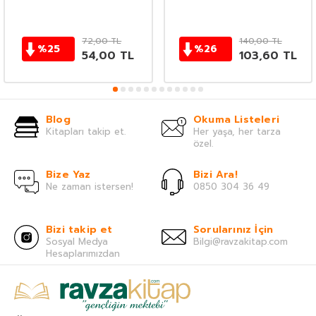
72,00
TL
140,00
TL
%
25
%
26
54,00
TL
103,60
TL
Blog
Okuma Listeleri
Kitapları takip et.
Her yaşa, her tarza
özel.
Bize Yaz
Bizi Ara!
Ne zaman istersen!
0850 304 36 49
Bizi takip et
Sorularınız İçin
Sosyal Medya
Bilgi@ravzakitap.com
Hesaplarımızdan