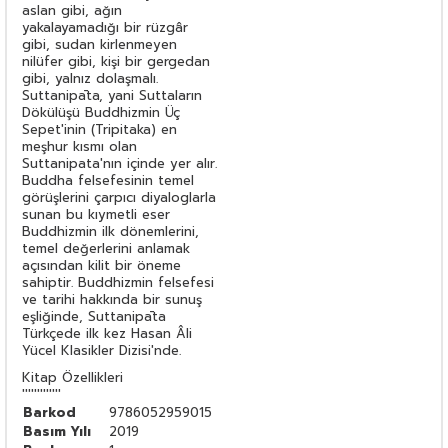
aslan gibi, ağın
yakalayamadığı bir rüzgâr
gibi, sudan kirlenmeyen
nilüfer gibi, kişi bir gergedan
gibi, yalnız dolaşmalı.
Suttanipāta, yani Suttaların
Dökülüşü Buddhizmin Üç
Sepet'inin (Tripitaka) en
meşhur kısmı olan
Suttanipata'nın içinde yer alır.
Buddha felsefesinin temel
görüşlerini çarpıcı diyaloglarla
sunan bu kıymetli eser
Buddhizmin ilk dönemlerini,
temel değerlerini anlamak
açısından kilit bir öneme
sahiptir. Buddhizmin felsefesi
ve tarihi hakkında bir sunuş
eşliğinde, Suttanipāta
Türkçede ilk kez Hasan Âli
Yücel Klasikler Dizisi'nde.
Kitap Özellikleri
'''''''''''''
Barkod
9786052959015
Basım Yılı
2019