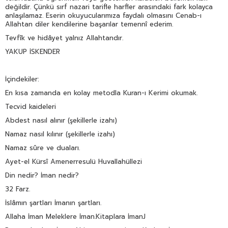
değildir. Çünkü sırf nazari tarifle harfler arasındaki fark kolayca
anlaşılamaz. Eserin okuyucularımıza faydalı olmasını Cenab-ı
Allahtan diler kendilerine başarılar temennî ederim.
Tevfîk ve hidâyet yalnız Allahtandır.
YAKUP İSKENDER
İçindekiler:
En kısa zamanda en kolay metodla Kuran-ı Kerimi okumak.
Tecvid kaideleri
Abdest nasıl alınır (şekillerle izahı)
Namaz nasıl kılınır (şekillerle izahı)
Namaz sûre ve duaları.
Ayet-el Kürsî Amenerresulü Huvallahüllezi
Din nedir? İman nedir?
32 Farz.
İslâmın şartları İmanın şartları.
Allaha İman Meleklere İman.Kitaplara İmanJ