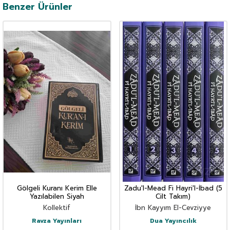
Benzer Ürünler
Gölgeli Kuranı Kerim Elle
Zadu'l-Mead Fi Hayri'l-İbad (5
Yazılabilen Siyah
Cilt Takım)
Kollektif
İbn Kayyım El-Cevziyye
Ravza Yayınları
Dua Yayıncılık