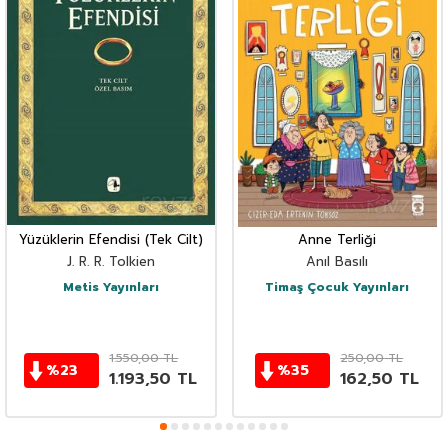
Yüzüklerin Efendisi (Tek Cilt)
Anne Terliği
J. R. R. Tolkien
Anıl Basılı
Metis Yayınları
Timaş Çocuk Yayınları
1.550,00
TL
250,00
TL
%
23
%
35
1.193,50
TL
162,50
TL