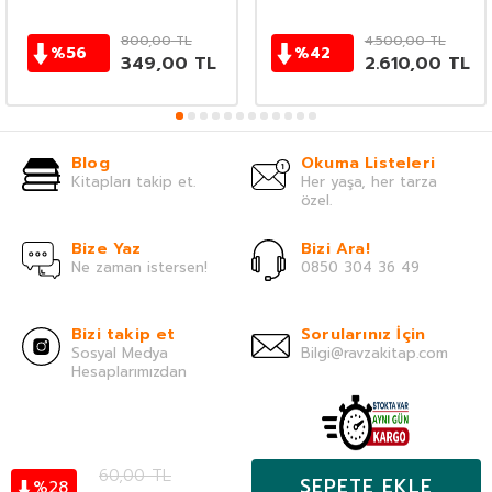
800,00
TL
4.500,00
TL
%
56
%
42
349,00
TL
2.610,00
TL
Blog
Okuma Listeleri
Kitapları takip et.
Her yaşa, her tarza
özel.
Bize Yaz
Bizi Ara!
Ne zaman istersen!
0850 304 36 49
Bizi takip et
Sorularınız İçin
Sosyal Medya
Bilgi@ravzakitap.com
Hesaplarımızdan
60,00
TL
Önemli Bilgiler
SEPETE EKLE
28
%