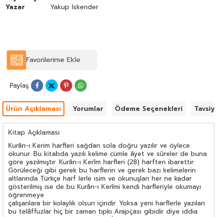
Yazar
Yakup İskender
Favorilerime Ekle
Paylaş
Ürün Açıklaması
Yorumlar
Ödeme Seçenekleri
Tavsiy
Kitap Açıklaması
Kurân-ı Kerim harfleri sağdan sola doğru yazılır ve öylece
okunur. Bu kitabda yazılı kelime cümle âyet ve sûreler de buna
göre yazılmıştır. Kurân-ı Kerîm harfleri (28) harften ibarettir.
Görüleceği gibi gerek bu harflerin ve gerek bazı kelimelerin
altlarında Türkçe harf lerle isim ve okunuşları her ne kadar
gösterilmiş ise de bu Kurân-ı Kerîmi kendi harfleriyle okumayı
öğrenmeye
çalışanlara bir kolaylık olsun içindir. Yoksa yeni harflerle yazılan
bu telâffuzlar hiç bir zaman tıpkı Arapçası gibidir diye iddia