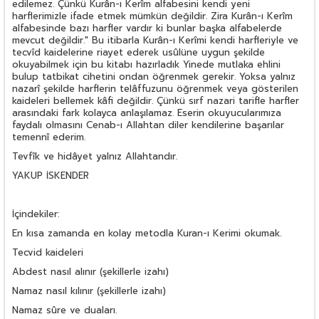
edilemez. Çünkü Kurân-ı Kerîm alfabesini kendi yeni
harflerimizle ifade etmek mümkün değildir. Zira Kurân-ı Kerîm
alfabesinde bazı harfler vardır ki bunlar başka alfabelerde
mevcut değildir." Bu itibarla Kurân-ı Kerîmi kendi harfleriyle ve
tecvîd kaidelerine riayet ederek usûlüne uygun şekilde
okuyabilmek için bu kitabı hazırladık Yinede mutlaka ehlini
bulup tatbikat cihetini ondan öğrenmek gerekir. Yoksa yalnız
nazarî şekilde harflerin telâffuzunu öğrenmek veya gösterilen
kaideleri bellemek kâfi değildir. Çünkü sırf nazari tarifle harfler
arasındaki fark kolayca anlaşılamaz. Eserin okuyucularımıza
faydalı olmasını Cenab-ı Allahtan diler kendilerine başarılar
temennî ederim.
Tevfîk ve hidâyet yalnız Allahtandır.
YAKUP İSKENDER
İçindekiler:
En kısa zamanda en kolay metodla Kuran-ı Kerimi okumak.
Tecvid kaideleri
Abdest nasıl alınır (şekillerle izahı)
Namaz nasıl kılınır (şekillerle izahı)
Namaz sûre ve duaları.