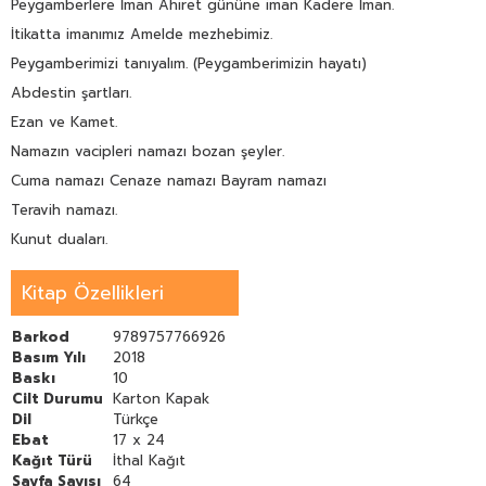
Peygamberlere İman Ahiret gününe iman Kadere İman.
İtikatta imanımız Amelde mezhebimiz.
Peygamberimizi tanıyalım. (Peygamberimizin hayatı)
Abdestin şartları.
Ezan ve Kamet.
Namazın vacipleri namazı bozan şeyler.
Cuma namazı Cenaze namazı Bayram namazı
Teravih namazı.
Kunut duaları.
Kitap Özellikleri
Barkod
9789757766926
Basım Yılı
2018
Baskı
10
Cilt Durumu
Karton Kapak
Dil
Türkçe
Ebat
17 x 24
Kağıt Türü
İthal Kağıt
Sayfa Sayısı
64