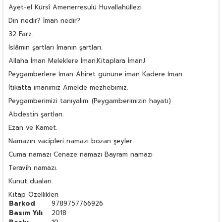
Ayet-el Kürsî Amenerresulü Huvallahüllezi
Din nedir? İman nedir?
32 Farz.
İslâmın şartları İmanın şartları.
Allaha İman Meleklere İman.Kitaplara İmanJ
Peygamberlere İman Ahiret gününe iman Kadere İman.
İtikatta imanımız Amelde mezhebimiz.
Peygamberimizi tanıyalım. (Peygamberimizin hayatı)
Abdestin şartları.
Ezan ve Kamet.
Namazın vacipleri namazı bozan şeyler.
Cuma namazı Cenaze namazı Bayram namazı
Teravih namazı.
Kunut duaları.
Kitap Özellikleri
Barkod
9789757766926
Basım Yılı
2018