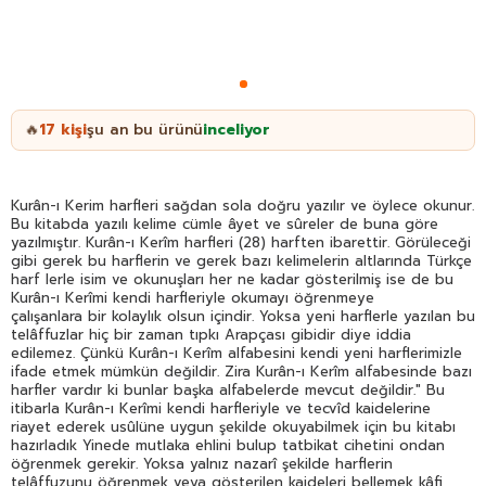
17
kişi
şu an bu ürünü
inceliyor
🔥
Kurân-ı Kerim harfleri sağdan sola doğru yazılır ve öylece okunur.
Bu kitabda yazılı kelime cümle âyet ve sûreler de buna göre
yazılmıştır. Kurân-ı Kerîm harfleri (28) harften ibarettir. Görüleceği
gibi gerek bu harflerin ve gerek bazı kelimelerin altlarında Türkçe
harf lerle isim ve okunuşları her ne kadar gösterilmiş ise de bu
Kurân-ı Kerîmi kendi harfleriyle okumayı öğrenmeye
çalışanlara bir kolaylık olsun içindir. Yoksa yeni harflerle yazılan bu
telâffuzlar hiç bir zaman tıpkı Arapçası gibidir diye iddia
edilemez. Çünkü Kurân-ı Kerîm alfabesini kendi yeni harflerimizle
ifade etmek mümkün değildir. Zira Kurân-ı Kerîm alfabesinde bazı
harfler vardır ki bunlar başka alfabelerde mevcut değildir." Bu
itibarla Kurân-ı Kerîmi kendi harfleriyle ve tecvîd kaidelerine
riayet ederek usûlüne uygun şekilde okuyabilmek için bu kitabı
hazırladık Yinede mutlaka ehlini bulup tatbikat cihetini ondan
öğrenmek gerekir. Yoksa yalnız nazarî şekilde harflerin
telâffuzunu öğrenmek veya gösterilen kaideleri bellemek kâfi