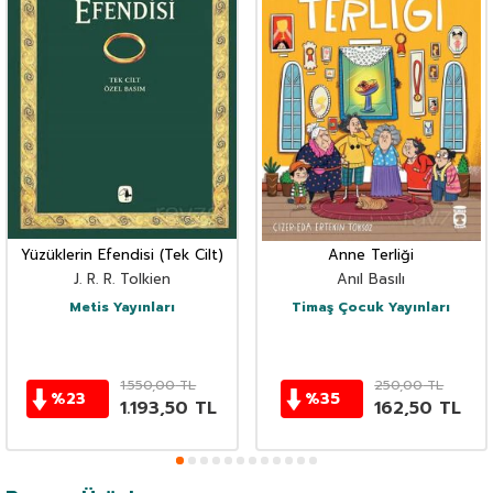
Yüzüklerin Efendisi (Tek Cilt)
Anne Terliği
J. R. R. Tolkien
Anıl Basılı
Metis Yayınları
Timaş Çocuk Yayınları
1.550,00
TL
250,00
TL
%
23
%
35
1.193,50
TL
162,50
TL