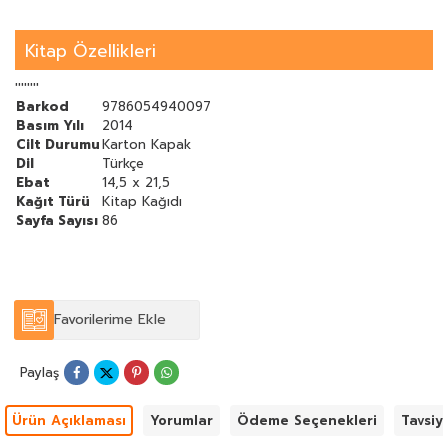
Kitap Özellikleri
''''''''
Barkod
9786054940097
Basım Yılı
2014
Cilt Durumu
Karton Kapak
Dil
Türkçe
Ebat
14,5 x 21,5
Kağıt Türü
Kitap Kağıdı
Sayfa Sayısı
86
Favorilerime Ekle
Paylaş
Ürün Açıklaması
Yorumlar
Ödeme Seçenekleri
Tavsiy