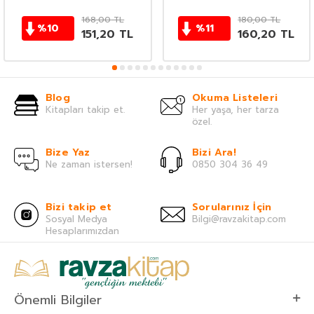
168,00
TL
180,00
TL
%
10
%
11
151,20
TL
160,20
TL
Blog
Okuma Listeleri
Kitapları takip et.
Her yaşa, her tarza
özel.
Bize Yaz
Bizi Ara!
Ne zaman istersen!
0850 304 36 49
Bizi takip et
Sorularınız İçin
Sosyal Medya
Bilgi@ravzakitap.com
Hesaplarımızdan
Önemli Bilgiler