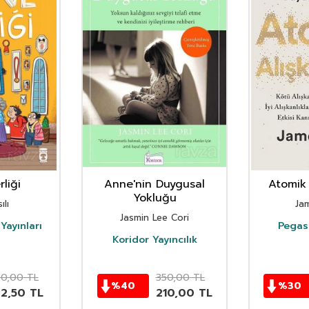
liği
Anne'nin Duygusal
Atomik 
Yokluğu
ılı
Ja
Jasmin Lee Cori
Yayınları
Pegasu
Koridor Yayıncılık
50,00
TL
350,00
TL
%
40
%
30
62,50
TL
210,00
TL