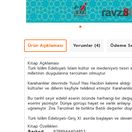
Ürün Açıklaması
Yorumlar (4)
Ödeme Se
Kitap Açıklaması
Türk İslâm Edebiyatı İslam kültür ve medeniyeti tesiri a
milletinin duygularına tercüman olmuştur.
Karahanlılar devrinde Yusuf Has Hacibin kaleme aldığı
kültürler ve dillerin keşfiyle tekâmül etmiştir. Karaha
Bu tarihî seyir edebî eserin özünde herhangi bir deği
eserini yazmıştır. Dünya görüşü hayat ve varlık anlayış
uğramıştır. Zira Tanzimat ile birlikte Batılı değerler d
Türk İslâm Edebiyatı-Giriş XI. asırda başlayan ve deva
Kitap Özellikleri
Barkod
9789944404853