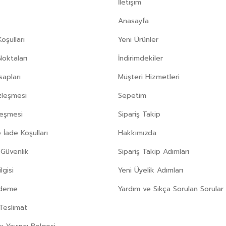
İletişim
Anasayfa
oşulları
Yeni Ürünler
Noktaları
İndirimdekiler
apları
Müşteri Hizmetleri
zleşmesi
Sepetim
leşmesi
Sipariş Takip
 İade Koşulları
Hakkımızda
e Güvenlik
Sipariş Takip Adımları
gisi
Yeni Üyelik Adımları
Ödeme
Yardım ve Sıkça Sorulan Sorular
Teslimat