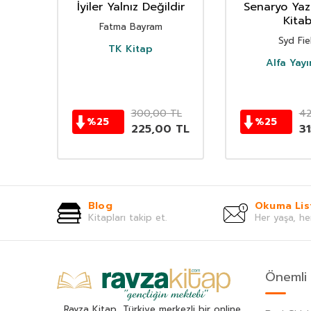
tisat
İyiler Yalnız Değildir
Senaryo Yaza
im
Kitab
Fatma Bayram
na
Syd Fie
TK Kitap
ı
Alfa Yayı
TL
300,00
TL
42
%
25
%
25
TL
225,00
TL
3
Blog
Okuma Lis
Kitapları takip et.
Her yaşa, he
Önemli 
Ravza Kitap, Türkiye merkezli bir online