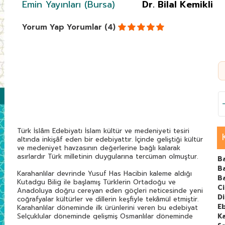
Emin Yayınları (Bursa)
Dr. Bilal Kemikli
Yorum Yap
Yorumlar (4)
Türk İslâm Edebiyatı İslam kültür ve medeniyeti tesiri
altında inkişâf eden bir edebiyattır. İçinde geliştiği kültür
ve medeniyet havzasının değerlerine bağlı kalarak
asırlardır Türk milletinin duygularına tercüman olmuştur.
B
Ba
Karahanlılar devrinde Yusuf Has Hacibin kaleme aldığı
B
Kutadgu Bilig ile başlamış Türklerin Ortadoğu ve
C
Anadoluya doğru cereyan eden göçleri neticesinde yeni
Di
coğrafyalar kültürler ve dillerin keşfiyle tekâmül etmiştir.
E
Karahanlılar döneminde ilk ürünlerini veren bu edebiyat
Selçuklular döneminde gelişmiş Osmanlılar döneminde
Ka
klasikleşmiştir.