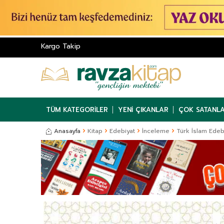
Kargo Takip
TÜM KATEGORILER
YENI ÇIKANLAR
ÇOK SATANL
Anasayfa
Kitap
Edebiyat
İnceleme
Türk İslam Edebi