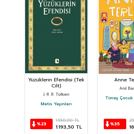
nın
Yüzüklerin Efendisi (Tek
Anne Ter
istan
Cilt)
Anıl Bas
i
J. R. R. Tolkien
Timaş Çocuk 
i
Metis Yayınları
TL
1.550,00
TL
2
%
23
%
35
TL
1.193,50
TL
1