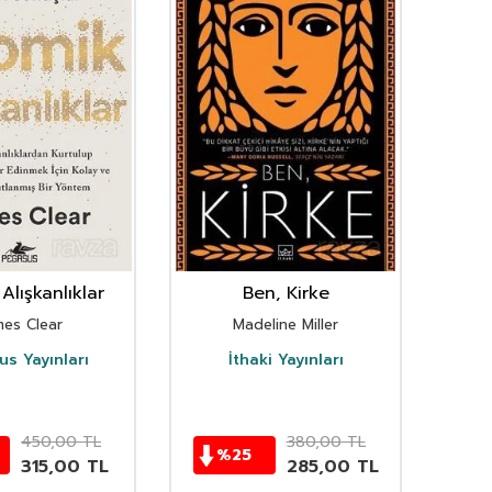
Alışkanlıklar
Ben, Kirke
mes Clear
Madeline Miller
s Yayınları
İthaki Yayınları
D
450,00
TL
380,00
TL
%
25
315,00
TL
285,00
TL