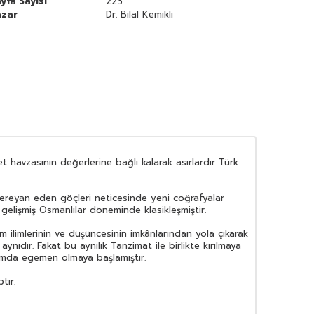
yfa Sayısı
223
azar
Dr. Bilal Kemikli
et havzasının değerlerine bağlı kalarak asırlardır Türk
ereyan eden göçleri neticesinde yeni coğrafyalar
 gelişmiş Osmanlılar döneminde klasikleşmiştir.
ilimlerinin ve düşüncesinin imkânlarından yola çıkarak
nıdır. Fakat bu aynılık Tanzimat ile birlikte kırılmaya
oplumda egemen olmaya başlamıştır.
tır.