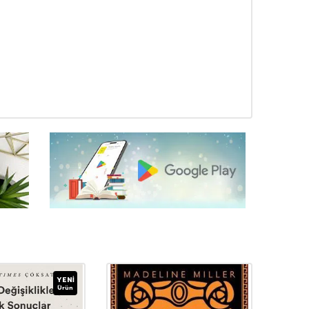
YENI
Ürün