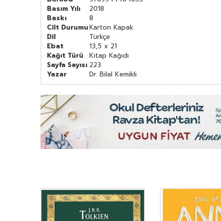
Basım Yılı
2018
Baskı
8
Cilt Durumu
Karton Kapak
Dil
Türkçe
Ebat
13,5 x 21
Kağıt Türü
Kitap Kağıdı
Sayfa Sayısı
223
Yazar
Dr. Bilal Kemikli
YENI
Ürün