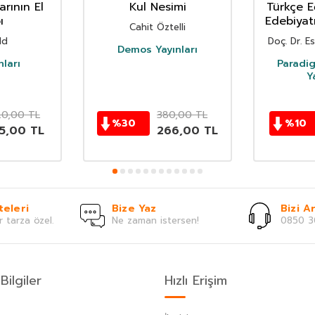
rının El
Kul Nesimi
Türkçe E
ı
Edebiyatı
Cahit Öztelli
ld
Doç. Dr. E
Demos Yayınları
nları
Paradi
Y
0,00
TL
380,00
TL
%
30
%
10
15,00
TL
266,00
TL
teleri
Bize Yaz
Bizi Ar
r tarza özel.
Ne zaman istersen!
0850 3
Bilgiler
Hızlı Erişim