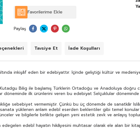
Sa
Y
Bu tarihî seyir edebî eserin özünde herhangi bir
Favorilerime Ekle
değişikliğe sebebiyet vermemiştir. Çünkü bu üç dönemde
de sanatkâr İslâm ilimlerinin ve düşüncesinin imkânlarından
yola çıkarak eserini yazmıştır. Dünya görüşü hayat ve varlık
Paylaş
anlayışı sanata yüklenen anlam edebî eserden beklentiler
gibi temel konular aynıdır. Fakat bu aynılık Tanzimat ile
birlikte kırılmaya uğramıştır. Zira Tanzimat ile birlikte Batılı
değerler düşünceler ve bilgilerle birlikte gelişen yeni
çenekleri
Tavsiye Et
İade Koşulları
estetik zevk ve anlayış toplumda egemen olmaya
başlamıştır.
Türk İslâm Edebiyatı-Giriş XI. asırda başlayan ve devam
ltında inkişâf eden bir edebiyattır. İçinde geliştiği kültür ve medeniy
edegelen edebî hayatın hikâyesini muhtasar olarak ele
alan bir kitaptır.
 Kutadgu Bilig ile başlamış Türklerin Ortadoğu ve Anadoluya doğru c
nlılar döneminde ilk ürünlerini veren bu edebiyat Selçuklular döneminde
şikliğe sebebiyet vermemiştir. Çünkü bu üç dönemde de sanatkâr İslâm 
ı sanata yüklenen anlam edebî eserden beklentiler gibi temel konular ay
üşünceler ve bilgilerle birlikte gelişen yeni estetik zevk ve anlayış t
m edegelen edebî hayatın hikâyesini muhtasar olarak ele alan bir kitap