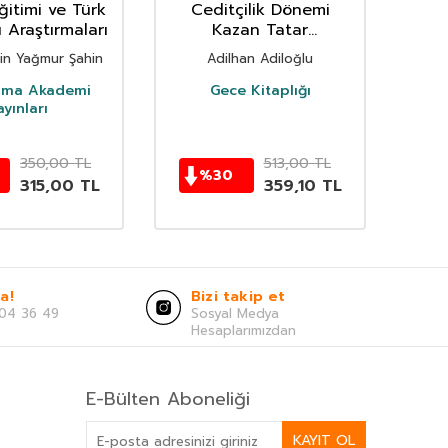
ğitimi ve Türk
Ceditçilik Dönemi
Sel
 Araştırmaları
Kazan Tatar
Edebiyatında Kadın
sin Yağmur Şahin
Adilhan Adiloğlu
Hak Ve Hürriyetleri
Meselesi
gma Akademi
Gece Kitaplığı
ayınları
350,00
TL
513,00
TL
%
30
315,00
TL
359,10
TL
a!
Bizi takip et
04 36 49
Sosyal Medya
Hesaplarımızdan
E-Bülten Aboneliği
KAYIT OL