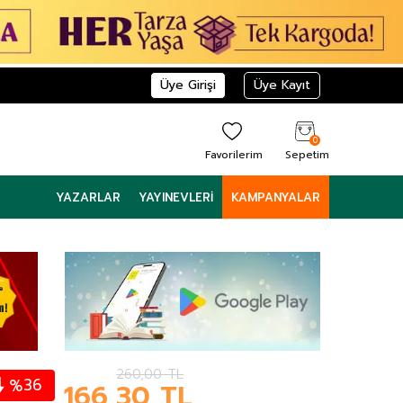
Üye Girişi
Üye Kayıt
0
Favorilerim
Sepetim
YAZARLAR
YAYINEVLERI
KAMPANYALAR
260,00
TL
36
%
166,30
TL