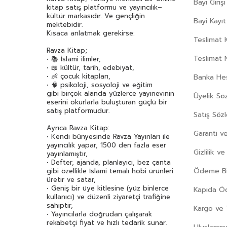
Bayi Girişi
kitap satış platformu ve yayıncılık–
kültür markasıdır. Ve gençliğin
Bayi Kayıt
mektebidir.
Kısaca anlatmak gerekirse:
Teslimat K
Ravza Kitap;
Teslimat 
• 📚 İslami ilimler,
• 📖 kültür, tarih, edebiyat,
• 👶 çocuk kitapları,
Banka Hes
• 🧠 psikoloji, sosyoloji ve eğitim
gibi birçok alanda yüzlerce yayınevinin
Üyelik Sö
eserini okurlarla buluşturan güçlü bir
satış platformudur.
Satış Söz
Ayrıca Ravza Kitap:
Garanti ve
• Kendi bünyesinde Ravza Yayınları ile
yayıncılık yapar, 1500 den fazla eser
Gizlilik v
yayınlamıştır,
• Defter, ajanda, planlayıcı, bez çanta
Ödeme Bil
gibi özellikle İslami temalı hobi ürünleri
üretir ve satar,
• Geniş bir üye kitlesine (yüz binlerce
Kapıda 
kullanıcı) ve düzenli ziyaretçi trafiğine
sahiptir,
Kargo ve 
• Yayıncılarla doğrudan çalışarak
rekabetçi fiyat ve hızlı tedarik sunar.