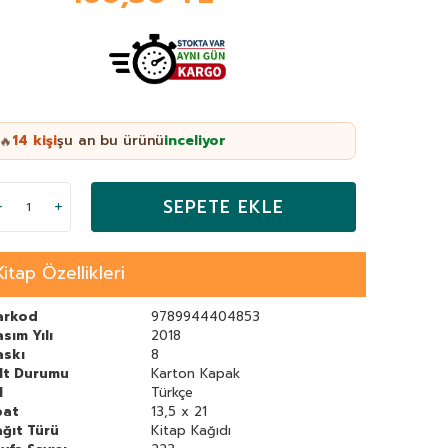
14
kişi
şu an bu ürünü
inceliyor
🔥
SEPETE EKLE
Kitap Özellikleri
arkod
9789944404853
sım Yılı
2018
askı
8
ilt Durumu
Karton Kapak
l
Türkçe
bat
13,5 x 21
ğıt Türü
Kitap Kağıdı