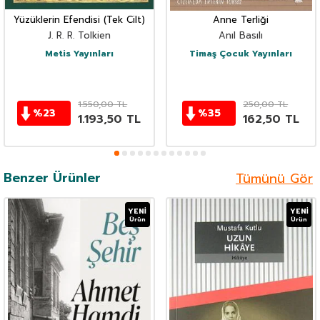
Yüzüklerin Efendisi (Tek Cilt)
Anne Terliği
J. R. R. Tolkien
Anıl Basılı
Metis Yayınları
Timaş Çocuk Yayınları
1.550,00
TL
250,00
TL
%
23
%
35
1.193,50
TL
162,50
TL
Benzer Ürünler
Tümünü Gör
YENI
YENI
Ürün
Ürün