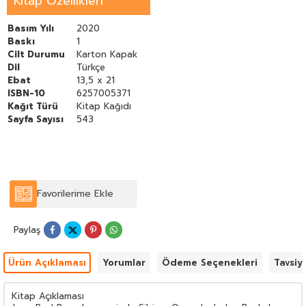
Kitap Özellikleri
Basım Yılı
2020
Baskı
1
Cilt Durumu
Karton Kapak
Dil
Türkçe
Ebat
13,5 x 21
ISBN-10
6257005371
Kağıt Türü
Kitap Kağıdı
Sayfa Sayısı
543
Favorilerime Ekle
Paylaş
Ürün Açıklaması
Yorumlar
Ödeme Seçenekleri
Tavsiy
Kitap Açıklaması