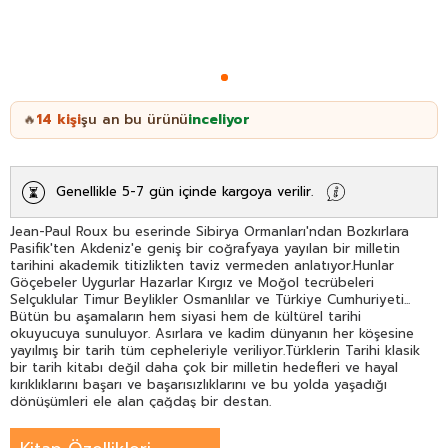
14
kişi
şu an bu ürünü
inceliyor
🔥
Genellikle 5-7 gün içinde kargoya verilir.
Jean-Paul Roux bu eserinde Sibirya Ormanları'ndan Bozkırlara
Pasifik'ten Akdeniz'e geniş bir coğrafyaya yayılan bir milletin
tarihini akademik titizlikten taviz vermeden anlatıyor.Hunlar
Göçebeler Uygurlar Hazarlar Kırgız ve Moğol tecrübeleri
Selçuklular Timur Beylikler Osmanlılar ve Türkiye Cumhuriyeti...
Bütün bu aşamaların hem siyasi hem de kültürel tarihi
okuyucuya sunuluyor. Asırlara ve kadim dünyanın her köşesine
yayılmış bir tarih tüm cepheleriyle veriliyor.Türklerin Tarihi klasik
bir tarih kitabı değil daha çok bir milletin hedefleri ve hayal
kırıklıklarını başarı ve başarısızlıklarını ve bu yolda yaşadığı
dönüşümleri ele alan çağdaş bir destan.