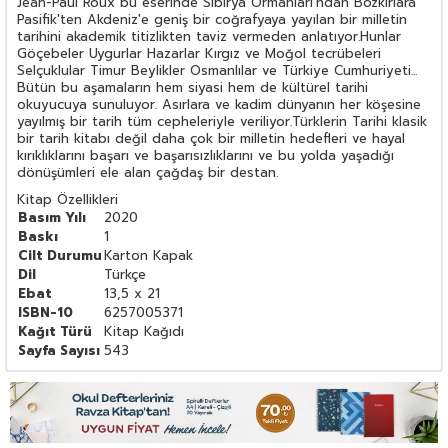
Jean-Paul Roux bu eserinde Sibirya Ormanları'ndan Bozkırlara
Pasifik'ten Akdeniz'e geniş bir coğrafyaya yayılan bir milletin
tarihini akademik titizlikten taviz vermeden anlatıyor.Hunlar
Göçebeler Uygurlar Hazarlar Kırgız ve Moğol tecrübeleri
Selçuklular Timur Beylikler Osmanlılar ve Türkiye Cumhuriyeti...
Bütün bu aşamaların hem siyasi hem de kültürel tarihi
okuyucuya sunuluyor. Asırlara ve kadim dünyanın her köşesine
yayılmış bir tarih tüm cepheleriyle veriliyor.Türklerin Tarihi klasik
bir tarih kitabı değil daha çok bir milletin hedefleri ve hayal
kırıklıklarını başarı ve başarısızlıklarını ve bu yolda yaşadığı
dönüşümleri ele alan çağdaş bir destan.
Kitap Özellikleri
Basım Yılı
2020
Baskı
1
Cilt Durumu
Karton Kapak
Dil
Türkçe
Ebat
13,5 x 21
ISBN-10
6257005371
Kağıt Türü
Kitap Kağıdı
Sayfa Sayısı
543