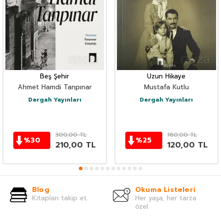
Beş Şehir
Uzun Hikaye
Ahmet Hamdi Tanpınar
Mustafa Kutlu
Dergah Yayınları
Dergah Yayınları
300,00
TL
160,00
TL
%
30
%
25
210,00
TL
120,00
TL
Blog
Okuma Listeleri
Kitapları takip et.
Her yaşa, her tarza
özel.