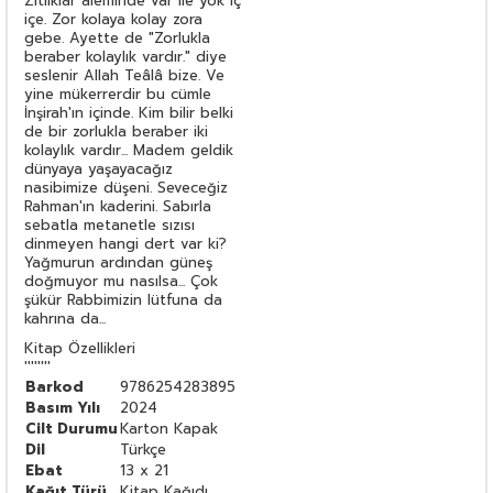
Zıtlıklar âleminde var ile yok iç
içe. Zor kolaya kolay zora
gebe. Ayette de "Zorlukla
beraber kolaylık vardır." diye
seslenir Allah Teâlâ bize. Ve
yine mükerrerdir bu cümle
İnşirah'ın içinde. Kim bilir belki
de bir zorlukla beraber iki
kolaylık vardır... Madem geldik
dünyaya yaşayacağız
nasibimize düşeni. Seveceğiz
Rahman'ın kaderini. Sabırla
sebatla metanetle sızısı
dinmeyen hangi dert var ki?
Yağmurun ardından güneş
doğmuyor mu nasılsa... Çok
şükür Rabbimizin lütfuna da
kahrına da...
Kitap Özellikleri
''''''''
Barkod
9786254283895
Basım Yılı
2024
Cilt Durumu
Karton Kapak
Dil
Türkçe
Ebat
13 x 21
Kağıt Türü
Kitap Kağıdı