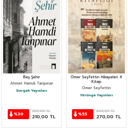
Beş Şehir
Ömer Seyfettin Hikayeleri 4
Kitap
Ahmet Hamdi Tanpınar
Ömer Seyfettin
Dergah Yayınları
Yörünge Yayınları
300,00
TL
600,00
TL
%
30
%
55
210,00
TL
270,00
TL