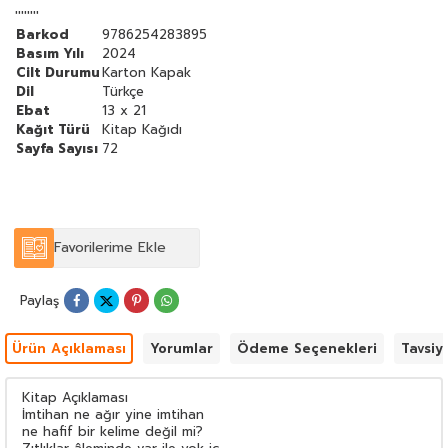
''''''''
Barkod
9786254283895
Basım Yılı
2024
Cilt Durumu
Karton Kapak
Dil
Türkçe
Ebat
13 x 21
Kağıt Türü
Kitap Kağıdı
Sayfa Sayısı
72
Favorilerime Ekle
Paylaş
Ürün Açıklaması
Yorumlar
Ödeme Seçenekleri
Tavsiy
Kitap Açıklaması
İmtihan ne ağır yine imtihan
ne hafif bir kelime değil mi?