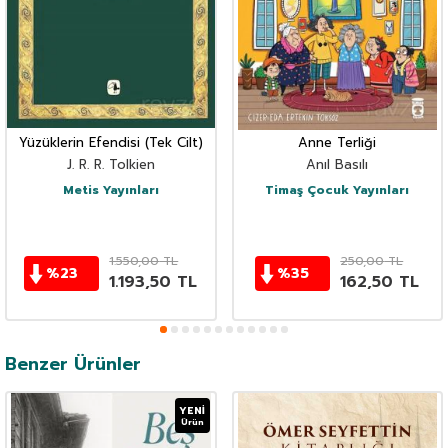
Yüzüklerin Efendisi (Tek Cilt)
Anne Terliği
J. R. R. Tolkien
Anıl Basılı
Metis Yayınları
Timaş Çocuk Yayınları
1.550,00
TL
250,00
TL
%
23
%
35
1.193,50
TL
162,50
TL
Benzer Ürünler
YENI
Ürün