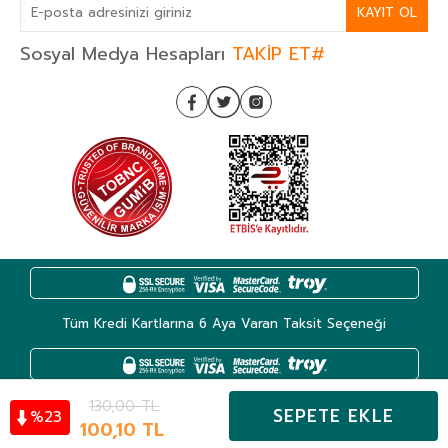
KAYIT OL
Sosyal Medya Hesapları
TAKİP ET#
Tüm Kredi Kartlarına 6 Aya Varan Taksit Seçeneği
130,00
TL
SEPETE EKLE
23
%
Kategoriler
100,10
TL
Hesabım
Favoriler
Sepet