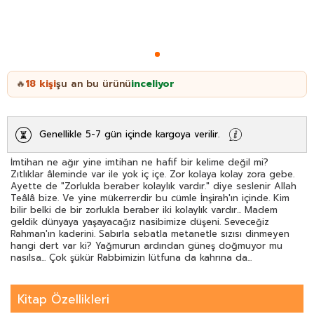
18
kişi
şu an bu ürünü
inceliyor
🔥
Genellikle 5-7 gün içinde kargoya verilir.
İmtihan ne ağır yine imtihan ne hafif bir kelime değil mi?
Zıtlıklar âleminde var ile yok iç içe. Zor kolaya kolay zora gebe.
Ayette de "Zorlukla beraber kolaylık vardır." diye seslenir Allah
Teâlâ bize. Ve yine mükerrerdir bu cümle İnşirah'ın içinde. Kim
bilir belki de bir zorlukla beraber iki kolaylık vardır... Madem
geldik dünyaya yaşayacağız nasibimize düşeni. Seveceğiz
Rahman'ın kaderini. Sabırla sebatla metanetle sızısı dinmeyen
hangi dert var ki? Yağmurun ardından güneş doğmuyor mu
nasılsa... Çok şükür Rabbimizin lütfuna da kahrına da...
Kitap Özellikleri