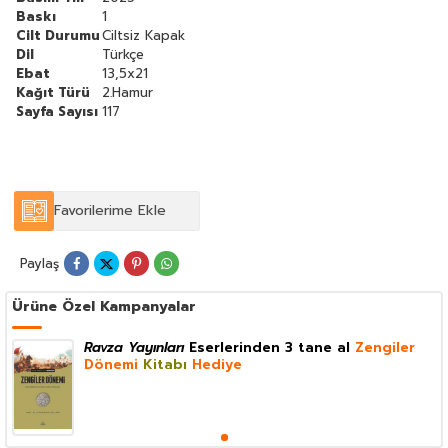
Baskı
1
Cilt Durumu
Ciltsiz Kapak
Dil
Türkçe
Ebat
13,5x21
Kağıt Türü
2.Hamur
Sayfa Sayısı
117
Favorilerime Ekle
Paylaş
Ürüne Özel Kampanyalar
Ravza Yayınları
Eserlerinden 3 tane al
Zengiler
Dönemi
Kitabı
Hediye