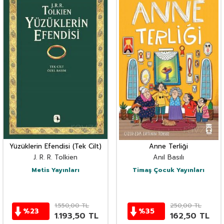
Yüzüklerin Efendisi (Tek Cilt)
Anne Terliği
J. R. R. Tolkien
Anıl Basılı
Metis Yayınları
Timaş Çocuk Yayınları
1.550,00
TL
250,00
TL
%
23
%
35
1.193,50
TL
162,50
TL