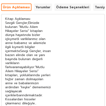
Ürün Açıklaması
Yorumlar
Ödeme Seçenekleri
Tavsiy
Kitap Açıklaması
Sevgili Gençler,Elinizde
bulunan “Mutlu Ailem
Hikayeler Serisi” kitapları
dünya hayatında bizler
içkıymetli varlıklarımız olan
anne-babamız ve ailemizle
ilgili kıymetli bilgiler
içermekteSevgi Gençler, insan
bazen elinde olan ve yanı
başında bulunan değerli
varlıkların
farkvaramayabiliyor.“Mutlu
Ailem Hikayeler Serisi”
kitapları, yokluklarında yerleri
hiçbir zaman dolmayolan
anne ve babalarımızın
ardından “keşke” demememizi
sağlayacak
içeriklerbarındırmaktadır.
Kıssalardan hisseler
çıkarmanız dileğiyle...