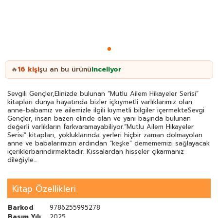
16
kişi
şu an bu ürünü
inceliyor
🔥
Sevgili Gençler,Elinizde bulunan “Mutlu Ailem Hikayeler Serisi”
kitapları dünya hayatında bizler içkıymetli varlıklarımız olan
anne-babamız ve ailemizle ilgili kıymetli bilgiler içermekteSevgi
Gençler, insan bazen elinde olan ve yanı başında bulunan
değerli varlıkların farkvaramayabiliyor.“Mutlu Ailem Hikayeler
Serisi” kitapları, yokluklarında yerleri hiçbir zaman dolmayolan
anne ve babalarımızın ardından “keşke” demememizi sağlayacak
içeriklerbarındırmaktadır. Kıssalardan hisseler çıkarmanız
dileğiyle...
Kitap Özellikleri
Barkod
9786255995278
Basım Yılı
2025