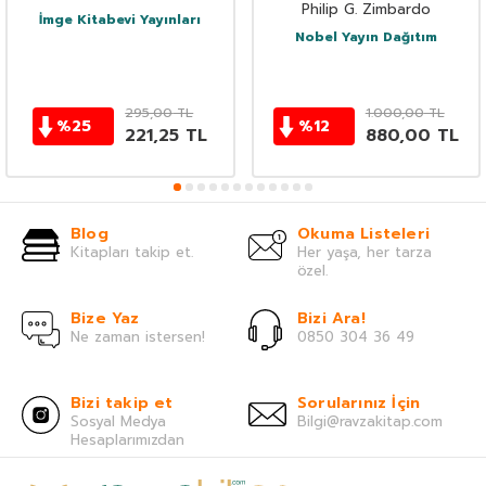
Philip G. Zimbardo
İmge Kitabevi Yayınları
Nobel Yayın Dağıtım
295,00
TL
1.000,00
TL
%
25
%
12
221,25
TL
880,00
TL
Blog
Okuma Listeleri
Kitapları takip et.
Her yaşa, her tarza
özel.
Bize Yaz
Bizi Ara!
Ne zaman istersen!
0850 304 36 49
Bizi takip et
Sorularınız İçin
Sosyal Medya
Bilgi@ravzakitap.com
Hesaplarımızdan