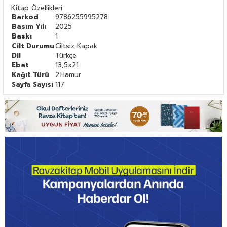
Kitap Özellikleri
Barkod
9786255995278
Basım Yılı
2025
Baskı
1
Cilt Durumu
Ciltsiz Kapak
Dil
Türkçe
Ebat
13,5x21
Kağıt Türü
2.Hamur
Sayfa Sayısı
117