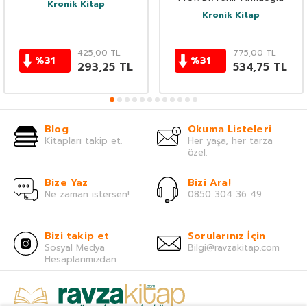
Kronik Kitap
Kronik Kitap
425,00
TL
775,00
TL
%
31
%
31
293,25
TL
534,75
TL
Blog
Okuma Listeleri
Kitapları takip et.
Her yaşa, her tarza
özel.
Bize Yaz
Bizi Ara!
Ne zaman istersen!
0850 304 36 49
Bizi takip et
Sorularınız İçin
Sosyal Medya
Bilgi@ravzakitap.com
Hesaplarımızdan