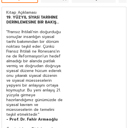
Kitap Açıklaması
19. YÜZYIL SİYASİ TARİHİNE
DERİNLEMESİNE BİR BAKIŞ...
"Fransız İhtilali'nin doğurduğu
sonuçlar insanlığın siyasal
tarihi bakımından bir dönüm
noktası teşkil eder. Çünkü
Fransız İhtilali ne Rönesans'ın
ne de Reformasyon'un hedef
almadığı bir alanda patlak
vermiş ve doğrudan doğruya
siyasal düzene hücum ederek
onu yıkarak siyasal düzenin
ve siyasal müesseselerin
yepyeni bir anlayışını ortaya
koymuştur. Bu yeni anlayış 21.
yüzyıla girmeye
hazırlandığımız günümüzde de
siyasal kavram ve
müesseselerin de temelini
teşkil etmektedir."
- Prof. Dr. Fahir Armaoğlu