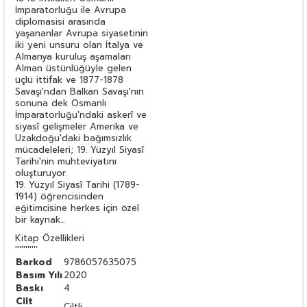
İmparatorluğu ile Avrupa
diplomasisi arasında
yaşananlar Avrupa siyasetinin
iki yeni unsuru olan İtalya ve
Almanya kuruluş aşamaları
Alman üstünlüğüyle gelen
üçlü ittifak ve 1877-1878
Savaşı'ndan Balkan Savaşı'nın
sonuna dek Osmanlı
İmparatorluğu'ndaki askerî ve
siyasî gelişmeler Amerika ve
Uzakdoğu'daki bağımsızlık
mücadeleleri; 19. Yüzyıl Siyasî
Tarihi'nin muhteviyatını
oluşturuyor.
19. Yüzyıl Siyasî Tarihi (1789-
1914) öğrencisinden
eğitimcisine herkes için özel
bir kaynak...
Kitap Özellikleri
'''''''''''
Barkod
9786057635075
Basım Yılı
2020
Baskı
4
Cilt
Ciltli