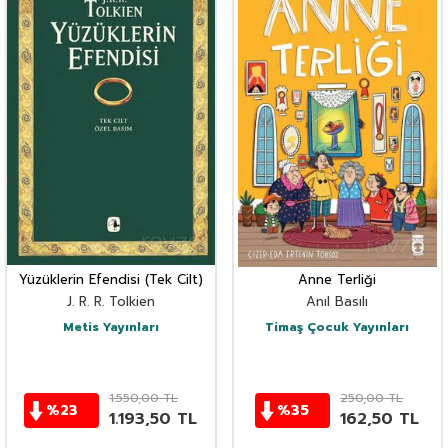
Yüzüklerin Efendisi (Tek Cilt)
Anne Terliği
J. R. R. Tolkien
Anıl Basılı
Metis Yayınları
Timaş Çocuk Yayınları
1.550,00
TL
250,00
TL
%
23
%
35
1.193,50
TL
162,50
TL