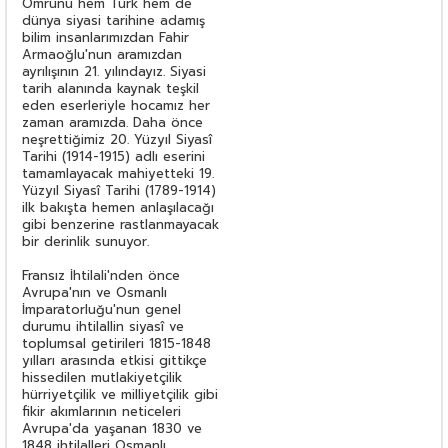
Ömrünü hem Türk hem de
dünya siyasi tarihine adamış
bilim insanlarımızdan Fahir
Armaoğlu'nun aramızdan
ayrılışının 21. yılındayız. Siyasi
tarih alanında kaynak teşkil
eden eserleriyle hocamız her
zaman aramızda. Daha önce
neşrettiğimiz 20. Yüzyıl Siyasî
Tarihi (1914-1915) adlı eserini
tamamlayacak mahiyetteki 19.
Yüzyıl Siyasî Tarihi (1789-1914)
ilk bakışta hemen anlaşılacağı
gibi benzerine rastlanmayacak
bir derinlik sunuyor.
Fransız İhtilali'nden önce
Avrupa'nın ve Osmanlı
İmparatorluğu'nun genel
durumu ihtilallin siyasî ve
toplumsal getirileri 1815-1848
yılları arasında etkisi gittikçe
hissedilen mutlakiyetçilik
hürriyetçilik ve milliyetçilik gibi
fikir akımlarının neticeleri
Avrupa'da yaşanan 1830 ve
1848 ihtilalleri Osmanlı