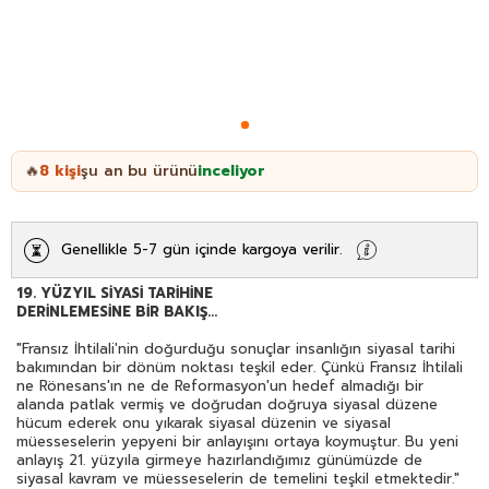
8
kişi
şu an bu ürünü
inceliyor
🔥
Genellikle 5-7 gün içinde kargoya verilir.
19. YÜZYIL SİYASİ TARİHİNE
DERİNLEMESİNE BİR BAKIŞ...
"Fransız İhtilali'nin doğurduğu sonuçlar insanlığın siyasal tarihi
bakımından bir dönüm noktası teşkil eder. Çünkü Fransız İhtilali
ne Rönesans'ın ne de Reformasyon'un hedef almadığı bir
alanda patlak vermiş ve doğrudan doğruya siyasal düzene
hücum ederek onu yıkarak siyasal düzenin ve siyasal
müesseselerin yepyeni bir anlayışını ortaya koymuştur. Bu yeni
anlayış 21. yüzyıla girmeye hazırlandığımız günümüzde de
siyasal kavram ve müesseselerin de temelini teşkil etmektedir."