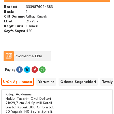
Barkod
3339876064383
Baskı
1
Cilt Durumu
Ciltsiz Kapak
Ebat
21x29,7
Kağıt Türü
1.Hamur
Sayfa Sayısı
420
Favorilerime Ekle
Paylaş
Ürün Açıklaması
Yorumlar
Ödeme Seçenekleri
Tavsiy
Kitap Açıklaması
Hobbi Tasarim Okul Defteri
21x29,7 cm A4 Spiralli Kareli
Bristol Kapak 300 Gr. Bristol.
70 Yaprak 140 Sayfa. Spiralli.