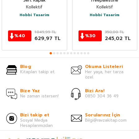
Sert Kapak
Freepalestine
Kollektif
Kollektif
Hobbi Tasarim
Hobbi Tasarim
1.049,99
TL
350,00
TL
%
40
%
30
629,97
TL
245,02
TL
Blog
Okuma Listeleri
Kitapları takip et.
Her yaşa, her tarza
özel.
Bize Yaz
Bizi Ara!
Ne zaman istersen!
0850 304 36 49
Bizi takip et
Sorularınız İçin
Sosyal Medya
Bilgi@ravzakitap.com
Hesaplarımızdan