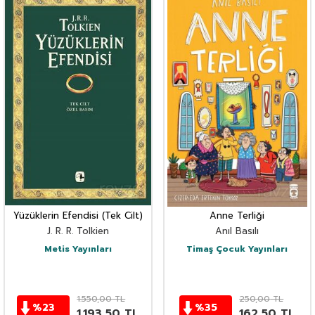
Yüzüklerin Efendisi (Tek Cilt)
Anne Terliği
J. R. R. Tolkien
Anıl Basılı
Metis Yayınları
Timaş Çocuk Yayınları
1.550,00
TL
250,00
TL
%
23
%
35
1.193,50
TL
162,50
TL