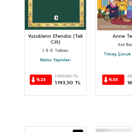
nın
Yüzüklerin Efendisi (Tek
Anne Ter
istan
Cilt)
Anıl Bas
i
J. R. R. Tolkien
Timaş Çocuk 
i
Metis Yayınları
TL
1.550,00
TL
2
%
23
%
35
TL
1.193,50
TL
1