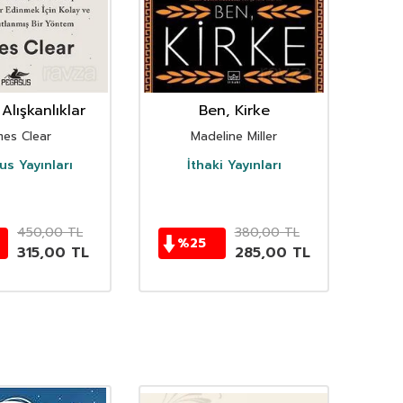
Alışkanlıklar
Ben, Kirke
mes Clear
Madeline Miller
s Yayınları
İthaki Yayınları
D
450,00
TL
380,00
TL
%
25
315,00
TL
285,00
TL