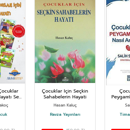
Çocuklar
Çocuklar Için Seçkin
Çocu
ayatı Set
Sahabelerin Hayati
Peygamb
ap)
An
akoç
Hasan Kaluç
Sa
cuk
Ravza Yayınları
Timaş