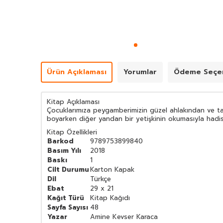
Ürün Açıklaması
Yorumlar
Ödeme Seçen
Kitap Açıklaması
Çocuklarımıza peygamberimizin güzel ahlakından ve tav
boyarken diğer yandan bir yetişkinin okumasıyla hadis
Kitap Özellikleri
Barkod
9789753899840
Basım Yılı
2018
Baskı
1
Cilt Durumu
Karton Kapak
Dil
Türkçe
Ebat
29 x 21
Kağıt Türü
Kitap Kağıdı
Sayfa Sayısı
48
Yazar
Amine Kevser Karaca