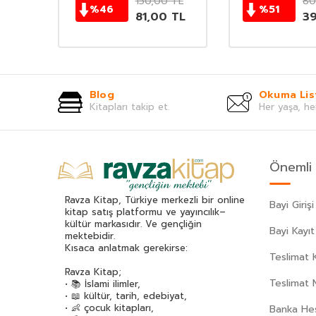
TL
150,00
TL
80
%
46
%
51
TL
81,00
TL
3
Blog
Okuma Lis
Kitapları takip et.
Her yaşa, he
Önemli 
Ravza Kitap, Türkiye merkezli bir online
Bayi Girişi
kitap satış platformu ve yayıncılık–
kültür markasıdır. Ve gençliğin
Bayi Kayıt
mektebidir.
Kısaca anlatmak gerekirse:
Teslimat K
Ravza Kitap;
Teslimat 
• 📚 İslami ilimler,
• 📖 kültür, tarih, edebiyat,
• 👶 çocuk kitapları,
Banka Hes