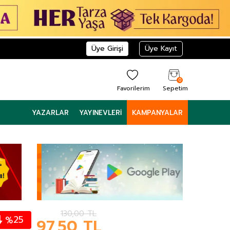
Üye Girişi
Üye Kayıt
0
Favorilerim
Sepetim
YAZARLAR
YAYINEVLERI
KAMPANYALAR
130,00
TL
25
%
97,50
TL