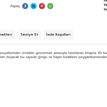
Sa
Y
Paylaş
Y
ekleri
Tavsiye Et
İade Koşulları
siyelerinden örnekler göstermek amacıyla hazırlanan kitapta 40 hadi
leri duyacak bu sayede görgü ve hayat kurallarını peygamberimizden 