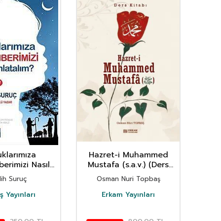
klarımıza
Hazret-i Muhammed
Elif
erimizi Nasıl
Mustafa (s.a.v.) (Ders
H
latalım?
Kitabı)
lih Suruç
Osman Nuri Topbaş
 Yayınları
Erkam Yayınları