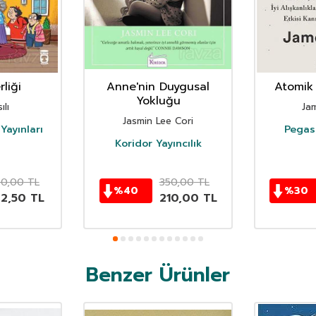
liği
Anne'nin Duygusal
Atomik 
Yokluğu
ılı
Ja
Jasmin Lee Cori
Yayınları
Pegasu
Koridor Yayıncılık
50,00
TL
350,00
TL
%
40
%
30
62,50
TL
210,00
TL
Benzer Ürünler