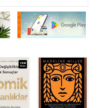
YENI
Ürün