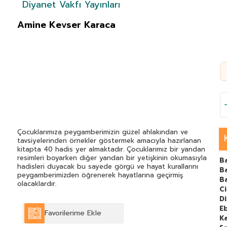
Diyanet Vakfı Yayınları
Amine Kevser Karaca
Çocuklarımıza peygamberimizin güzel ahlakından ve
tavsiyelerinden örnekler göstermek amacıyla hazırlanan
kitapta 40 hadis yer almaktadır. Çocuklarımız bir yandan
resimleri boyarken diğer yandan bir yetişkinin okumasıyla
B
hadisleri duyacak bu sayede görgü ve hayat kurallarını
Ba
peygamberimizden öğrenerek hayatlarına geçirmiş
B
olacaklardır.
C
Di
E
Favorilerime Ekle
Ka