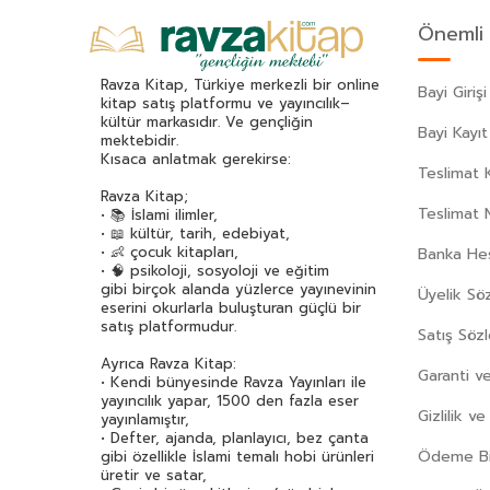
Önemli 
Ravza Kitap, Türkiye merkezli bir online
Bayi Girişi
kitap satış platformu ve yayıncılık–
kültür markasıdır. Ve gençliğin
Bayi Kayıt
mektebidir.
Kısaca anlatmak gerekirse:
Teslimat K
Ravza Kitap;
Teslimat 
• 📚 İslami ilimler,
• 📖 kültür, tarih, edebiyat,
• 👶 çocuk kitapları,
Banka Hes
• 🧠 psikoloji, sosyoloji ve eğitim
gibi birçok alanda yüzlerce yayınevinin
Üyelik Sö
eserini okurlarla buluşturan güçlü bir
satış platformudur.
Satış Söz
Ayrıca Ravza Kitap:
Garanti ve
• Kendi bünyesinde Ravza Yayınları ile
yayıncılık yapar, 1500 den fazla eser
Gizlilik v
yayınlamıştır,
• Defter, ajanda, planlayıcı, bez çanta
Ödeme Bil
gibi özellikle İslami temalı hobi ürünleri
üretir ve satar,