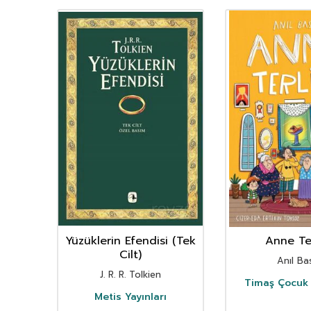
nın
Yüzüklerin Efendisi (Tek
Anne Ter
istan
Cilt)
Anıl Bas
i
J. R. R. Tolkien
Timaş Çocuk 
i
Metis Yayınları