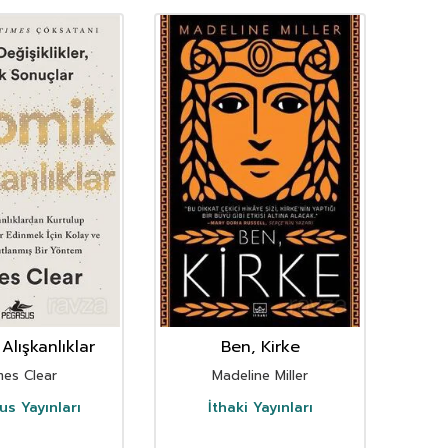
Alışkanlıklar
Ben, Kirke
mes Clear
Madeline Miller
s Yayınları
İthaki Yayınları
D