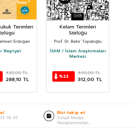
Hukuk Terimleri
Kelam Terimleri
BES
özlügü
Sözlüğü
 Mehmet Erdoğan
Prof. Dr. Bekir Topaloğlu
r Neşriyat
İSAM / İslam Araştırmaları
Merkezi
430,00
TL
400,00
TL
%
22
288,10
TL
312,00
TL
a!
Bizi takip et
04 36 49
Sosyal Medya
Hesaplarımızdan