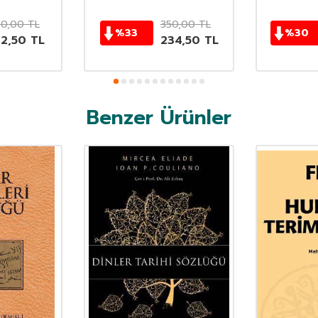
50,00
TL
350,00
TL
%
33
%
30
62,50
TL
234,50
TL
Benzer Ürünler