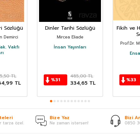
ri Sözlüğü
Dinler Tarihi Sözlüğü
Fikih ve 
S
in Demirci
Mircea Eliade
Prof.Dr.
Fak. Vakfı
İnsan Yayınları
rı
Ensa
5,50
TL
485,00
TL
%
31
%
33
64,99
TL
334,65
TL
teleri
Bize Yaz
Bizi Ar
r tarza özel.
Ne zaman istersen!
0850 3