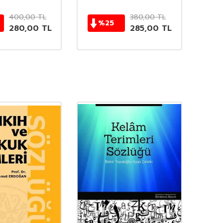
400,00
TL
380,00
TL
%
25
280,00
TL
285,00
TL