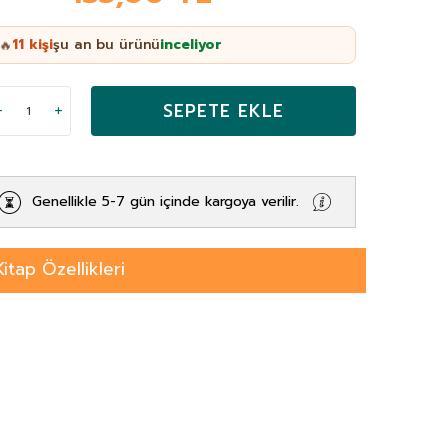
11
kişi
şu an bu ürünü
inceliyor
🔥
SEPETE EKLE
Genellikle 5-7 gün içinde kargoya verilir.
Kitap Özellikleri