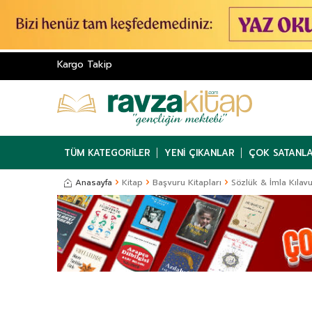
Kargo Takip
TÜM KATEGORILER
YENI ÇIKANLAR
ÇOK SATANL
Anasayfa
Kitap
Başvuru Kitapları
Sözlük & İmla Kılav