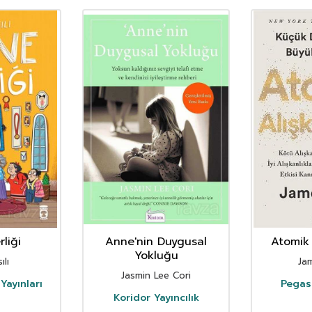
liği
Anne'nin Duygusal
Atomik 
Yokluğu
ılı
Ja
Jasmin Lee Cori
Yayınları
Pegasu
Koridor Yayıncılık