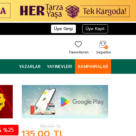
Üye Girişi
Üye Kayıt
0
Favorilerim
Sepetim
YAZARLAR
YAYINEVLERI
KAMPANYALAR
180,00
TL
25
%
135,00
TL