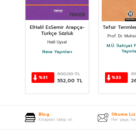
r
ElHalil EsSemir Arapça-
Tefsir Terimle
Türkçe Sözlük
Prof. Dr. Muhs
ı
Halil Uysal
M.Ü. İlahiyat 
Yayınla
Neva Yayınları
800,00
TL
39
%
31
%
33
552,00
TL
2
Blog
Okuma Lis
Kitapları takip et.
Her yaşa, he