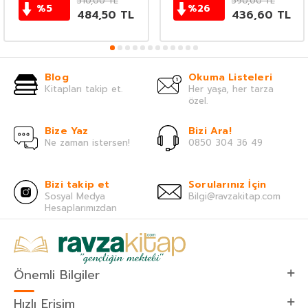
510,00
TL
590,00
TL
%
5
%
26
484,50
TL
436,60
TL
Blog
Okuma Listeleri
Kitapları takip et.
Her yaşa, her tarza
özel.
Bize Yaz
Bizi Ara!
Ne zaman istersen!
0850 304 36 49
Bizi takip et
Sorularınız İçin
Sosyal Medya
Bilgi@ravzakitap.com
Hesaplarımızdan
Önemli Bilgiler
Hızlı Erişim