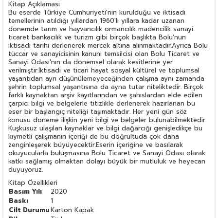
Kitap Açıklaması
Bu eserde Türkiye Cumhuriyeti'nin kurulduğu ve iktisadi
temellerinin atıldığı yıllardan 1960'lı yıllara kadar uzanan
dönemde tarım ve hayvancılık ormancılık madencilik sanayi
ticaret bankacılık ve turizm gibi birçok başlıkta Bolu'nun
iktisadi tarihi derlenerek mercek altına alınmaktadır.Ayrıca Bolu
tüccar ve sanayicisinin kanuni temsilcisi olan Bolu Ticaret ve
Sanayi Odası'nın da dönemsel olarak kesitlerine yer
verilmiştir.İktisadi ve ticari hayat sosyal kültürel ve toplumsal
yaşantıdan ayrı düşünülemeyeceğinden çalışma aynı zamanda
şehrin toplumsal yaşantısına da ayna tutar niteliktedir. Birçok
farklı kaynaktan arşiv kayıtlarından ve şahıslardan elde edilen
çarpıcı bilgi ve belgelerle titizlikle derlenerek hazırlanan bu
eser bir başlangıç niteliği taşımaktadır. Her yeni gün söz
konusu döneme ilişkin yeni bilgi ve belgeler bulunabilmektedir.
Kuşkusuz ulaşılan kaynaklar ve bilgi dağarcığı genişledikçe bu
kıymetli çalışmanın içeriği de bu doğrultuda çok daha
zenginleşerek büyüyecektir.Eserin içeriğine ve basılarak
okuyucularla buluşmasına Bolu Ticaret ve Sanayi Odası olarak
katkı sağlamış olmaktan dolayı büyük bir mutluluk ve heyecan
duyuyoruz.
Kitap Özellikleri
Basım Yılı
2020
Baskı
1
Cilt Durumu
Karton Kapak