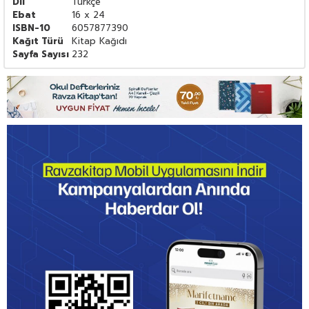
Dil
Türkçe
Ebat
16 x 24
ISBN-10
6057877390
Kağıt Türü
Kitap Kağıdı
Sayfa Sayısı
232