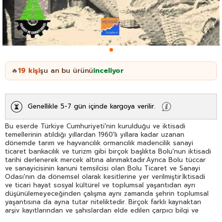
19
kişi
şu an bu ürünü
inceliyor
🔥
Genellikle 5-7 gün içinde kargoya verilir.
Bu eserde Türkiye Cumhuriyeti'nin kurulduğu ve iktisadi
temellerinin atıldığı yıllardan 1960'lı yıllara kadar uzanan
dönemde tarım ve hayvancılık ormancılık madencilik sanayi
ticaret bankacılık ve turizm gibi birçok başlıkta Bolu'nun iktisadi
tarihi derlenerek mercek altına alınmaktadır.Ayrıca Bolu tüccar
ve sanayicisinin kanuni temsilcisi olan Bolu Ticaret ve Sanayi
Odası'nın da dönemsel olarak kesitlerine yer verilmiştir.İktisadi
ve ticari hayat sosyal kültürel ve toplumsal yaşantıdan ayrı
düşünülemeyeceğinden çalışma aynı zamanda şehrin toplumsal
yaşantısına da ayna tutar niteliktedir. Birçok farklı kaynaktan
arşiv kayıtlarından ve şahıslardan elde edilen çarpıcı bilgi ve
belgelerle titizlikle derlenerek hazırlanan bu eser bir başlangıç