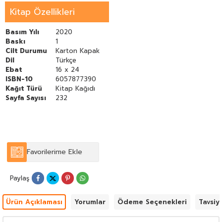
niteliği taşımaktadır. Her yeni gün söz konusu döneme ilişkin
Kitap Özellikleri
yeni bilgi ve belgeler bulunabilmektedir. Kuşkusuz ulaşılan
kaynaklar ve bilgi dağarcığı genişledikçe bu kıymetli çalışmanın
içeriği de bu doğrultuda çok daha zenginleşerek
Basım Yılı
2020
büyüyecektir.Eserin içeriğine ve basılarak okuyucularla
Baskı
1
buluşmasına Bolu Ticaret ve Sanayi Odası olarak katkı sağlamış
Cilt Durumu
Karton Kapak
olmaktan dolayı büyük bir mutluluk ve heyecan duyuyoruz.
Dil
Türkçe
Ebat
16 x 24
ISBN-10
6057877390
Kağıt Türü
Kitap Kağıdı
Sayfa Sayısı
232
Favorilerime Ekle
Paylaş
Ürün Açıklaması
Yorumlar
Ödeme Seçenekleri
Tavsiy