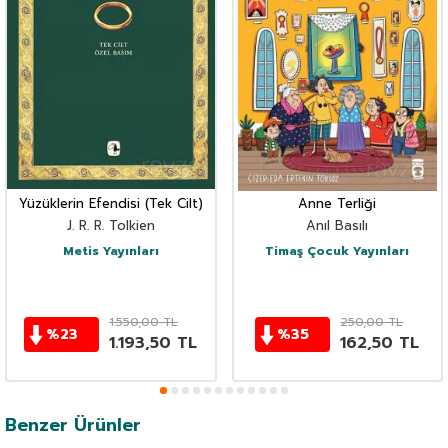
Yüzüklerin Efendisi (Tek Cilt)
Anne Terliği
J. R. R. Tolkien
Anıl Basılı
Metis Yayınları
Timaş Çocuk Yayınları
1.550,00
TL
250,00
TL
%
23
%
35
1.193,50
TL
162,50
TL
Benzer Ürünler