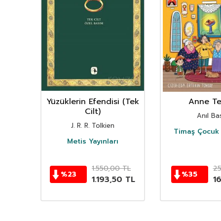
nın
Yüzüklerin Efendisi (Tek
Anne Ter
istan
Cilt)
Anıl Bas
i
J. R. R. Tolkien
Timaş Çocuk 
i
Metis Yayınları
TL
1.550,00
TL
2
%
23
%
35
TL
1.193,50
TL
1