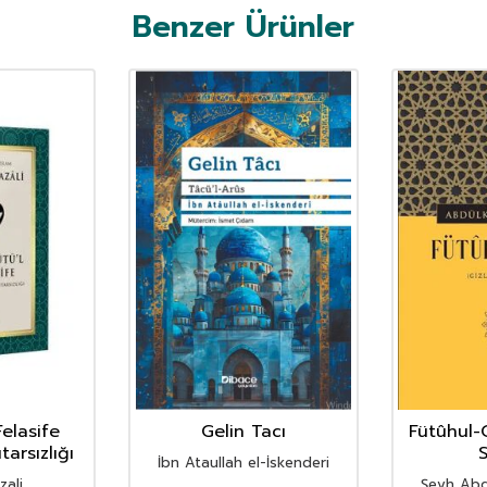
Benzer Ürünler
Felasife
Gelin Tacı
Fütûhul-
tarsızlığı
S
İbn Ataullah el-İskenderi
ali
Şeyh Abd