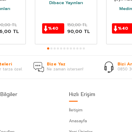
Dibace Yayınları
nları
Medine
0,00
TL
150,00
TL
%
40
%
40
16,00
TL
90,00
TL
teleri
Bize Yaz
Bizi Ar
r tarza özel.
Ne zaman istersen!
0850 3
Bilgiler
Hızlı Erişim
İletişim
Anasayfa
oşulları
Yeni Ürünler