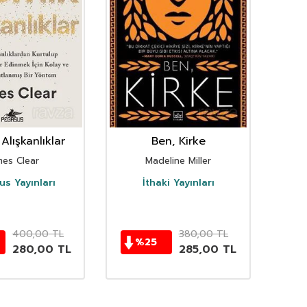
Alışkanlıklar
Ben, Kirke
mes Clear
Madeline Miller
s Yayınları
İthaki Yayınları
D
400,00
TL
380,00
TL
%
25
280,00
TL
285,00
TL