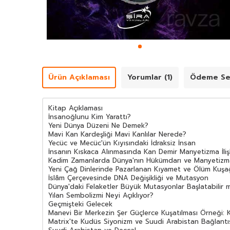
Ürün Açıklaması
Yorumlar (1)
Ödeme Se
Kitap Açıklaması
İnsanoğlunu Kim Yarattı?
Yeni Dünya Düzeni Ne Demek?
Mavi Kan Kardeşliği Mavi Kanlılar Nerede?
Yecüc ve Mecüc'ün Kıyısındaki İdraksiz İnsan
İnsanın Kıskaca Alınmasında Kan Demir Manyetizma İlişk
Kadim Zamanlarda Dünya'nın Hükümdarı ve Manyetizm
Yeni Çağ Dinlerinde Pazarlanan Kıyamet ve Ölüm Kuşa
İslâm Çerçevesinde DNA Değişikliği ve Mutasyon
Dünya'daki Felaketler Büyük Mutasyonlar Başlatabilir m
Yılan Sembolizmi Neyi Açıklıyor?
Geçmişteki Gelecek
Manevi Bir Merkezin Şer Güçlerce Kuşatılması Örneği:
Matrix'te Kudüs Siyonizm ve Suudi Arabistan Bağlantı