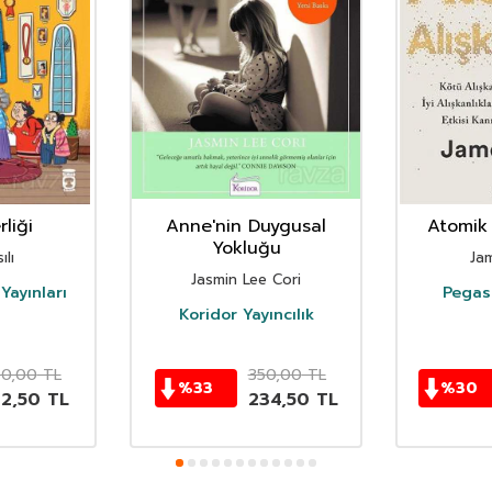
liği
Anne'nin Duygusal
Atomik 
Yokluğu
ılı
Ja
Jasmin Lee Cori
Yayınları
Pegasu
Koridor Yayıncılık
50,00
TL
350,00
TL
%
33
%
30
62,50
TL
234,50
TL