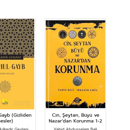
Gayb (Gizliden
Cin, Şeytan, Büyü ve
İhya
esler)
Nazar'dan Korunma 1-2
ulkadir Geylani
Vahid Abdusselam Bali