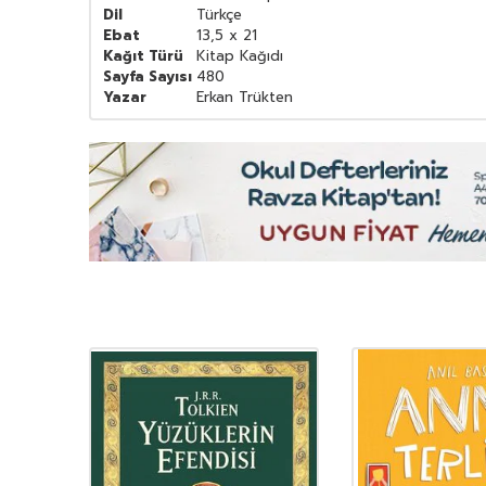
Dil
Türkçe
Ebat
13,5 x 21
Kağıt Türü
Kitap Kağıdı
Sayfa Sayısı
480
Yazar
Erkan Trükten