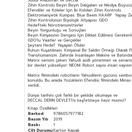
Suudi Arabistan ve Deccal
Zihin Kontrolü Beyin Beyin Dalgaları ve Medya Büyüc
Efendiler ve Köleler İçin İki Koldan Zihin Kontrolü
Elektromanyetik Kumpas: Blue Beem HAARP Yapay Z
Zihin Kontrolünün Biyolojik Altyapısı: GDO
Hedefteki Nörotransmitterler
Beyin Yorgunluğu ve Sonuçları
Beyin Kimyasının Dengesi İçin Dikkat Edilmesi Gerekenl
GDO'lu Vaatler ve Gerçekler
Şeytani Hedef: Yaşayan Ölüler
Ruhun Kuşatılması: Kimyasal Bir Saldırı Örneği Olarak Fl
Transhümanizm: Zahirde İnsanlaşan Makine ve Batında
Matrix serisini çeken Yahudi asıllı yönetmen ve senari
bir devlet yükseliyor: NEOM. Robot sayısı insan sayı
Matrix filmindeki robotların Yahudilerin gücünü semboli
konuldu. Bu arada Yüzüklerin Efendisi filmindeki Minas
verildi...
Dünya tarihini çok farklı bir şekilde okumaya ve
DECCAL DERİN DEVLETİ'ni keşfetmeye hazır mısınız?
Kitap Özellikleri
Barkod
9786057977182
Basım Yılı
2019
Baskı
1
Cilt Durumu
Karton Kapak