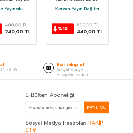
 Yayıncılık
Kervan Yayın Dağıtm
400,00
TL
800,00
TL
%
45
%
240,00
TL
440,00
TL
a!
Bizi takip et
04 36 49
Sosyal Medya
Hesaplarımızdan
E-Bülten Aboneliği
KAYIT OL
Sosyal Medya Hesapları
TAKİP
ET#