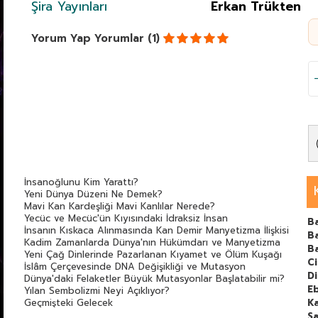
Şira Yayınları
Erkan Trükten
Yorum Yap
Yorumlar (1)
İnsanoğlunu Kim Yarattı?
Yeni Dünya Düzeni Ne Demek?
Mavi Kan Kardeşliği Mavi Kanlılar Nerede?
Yecüc ve Mecüc'ün Kıyısındaki İdraksiz İnsan
B
İnsanın Kıskaca Alınmasında Kan Demir Manyetizma İlişkisi
Ba
Kadim Zamanlarda Dünya'nın Hükümdarı ve Manyetizma
B
Yeni Çağ Dinlerinde Pazarlanan Kıyamet ve Ölüm Kuşağı
C
İslâm Çerçevesinde DNA Değişikliği ve Mutasyon
Di
Dünya'daki Felaketler Büyük Mutasyonlar Başlatabilir mi?
E
Yılan Sembolizmi Neyi Açıklıyor?
Geçmişteki Gelecek
Ka
Manevi Bir Merkezin Şer Güçlerce Kuşatılması Örneği:
Sa