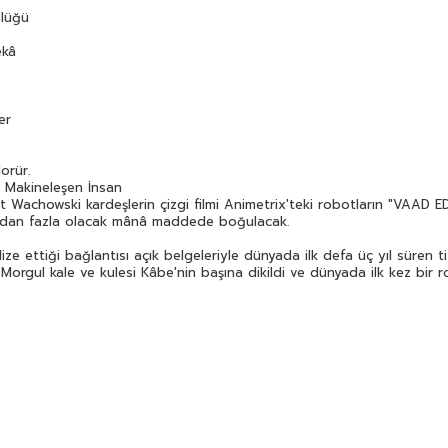
ortaya konuldu. Bu arada Yüzüklerin Efendisi filmindeki
ülüğü
Minas Morgul kale ve kulesi Kâbe'nin başına dikildi ve
dünyada ilk kez bir robota Suudi Arabistan devleti
ekâ
tarafından vatandaşlık verildi...
Dünya tarihini çok farklı bir şekilde okumaya ve
DECCAL DERİN DEVLETİ'ni keşfetmeye hazır mısınız?
er
orür.
 Makineleşen İnsan
st Wachowski kardeşlerin çizgi filmi Animetrix'teki robotların "VAAD 
sından fazla olacak mânâ maddede boğulacak.
ze ettiği bağlantısı açık belgeleriyle dünyada ilk defa üç yıl süren ti
 Morgul kale ve kulesi Kâbe'nin başına dikildi ve dünyada ilk kez bir