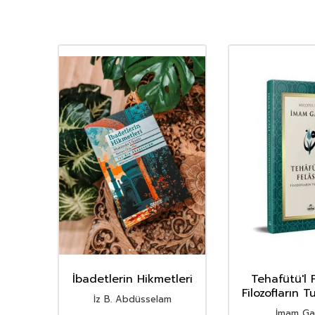
r ile
İbadetlerin Hikmetleri
Tehafütü'l 
ri
Filozofların Tu
İz B. Abdüsselam
İmam Gaz