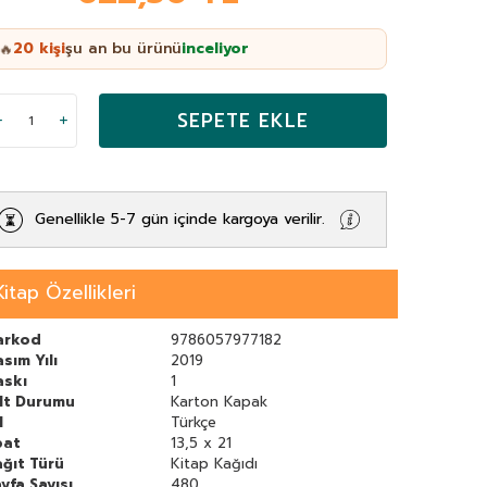
20
kişi
şu an bu ürünü
inceliyor
🔥
SEPETE EKLE
Genellikle 5-7 gün içinde kargoya verilir.
Kitap Özellikleri
arkod
9786057977182
sım Yılı
2019
askı
1
ilt Durumu
Karton Kapak
l
Türkçe
bat
13,5 x 21
ğıt Türü
Kitap Kağıdı
yfa Sayısı
480