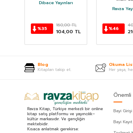
Dibace Yayınları
Ravza Yayı
TL
160,00
TL
40
%
35
%
46
5
TL
104,00
TL
2
Blog
Okuma Lis
Kitapları takip et.
Her yaşa, he
Önemli 
Ravza Kitap, Türkiye merkezli bir online
Bayi Girişi
kitap satış platformu ve yayıncılık–
kültür markasıdır. Ve gençliğin
Bayi Kayıt
mektebidir.
Kısaca anlatmak gerekirse:
Teslimat K