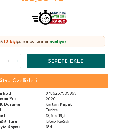
10
kişi
şu an bu ürünü
inceliyor
🔥
SEPETE EKLE
Kitap Özellikleri
arkod
9786257909969
sım Yılı
2020
ilt Durumu
Karton Kapak
l
Türkçe
bat
13,5 x 19,5
ğıt Türü
Kitap Kağıdı
yfa Sayısı
184