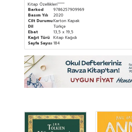
Kitap Özellikleri
''''''''
Barkod
9786257909969
Basım Yılı
2020
Cilt Durumu
Karton Kapak
Dil
Türkçe
Ebat
13,5 x 19,5
Kağıt Türü
Kitap Kağıdı
Sayfa Sayısı
184