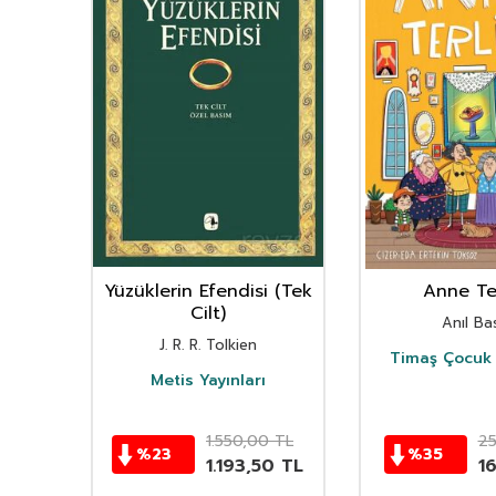
nın
Yüzüklerin Efendisi (Tek
Anne Ter
istan
Cilt)
Anıl Bas
i
J. R. R. Tolkien
Timaş Çocuk 
i
Metis Yayınları
TL
1.550,00
TL
2
%
23
%
35
TL
1.193,50
TL
1