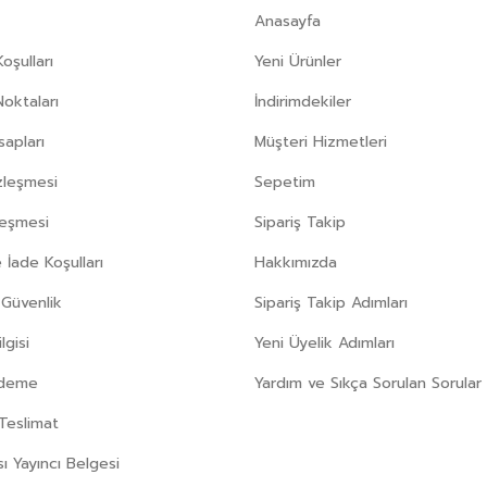
Anasayfa
oşulları
Yeni Ürünler
Noktaları
İndirimdekiler
apları
Müşteri Hizmetleri
zleşmesi
Sepetim
leşmesi
Sipariş Takip
 İade Koşulları
Hakkımızda
e Güvenlik
Sipariş Takip Adımları
gisi
Yeni Üyelik Adımları
Ödeme
Yardım ve Sıkça Sorulan Sorular
Teslimat
sı Yayıncı Belgesi