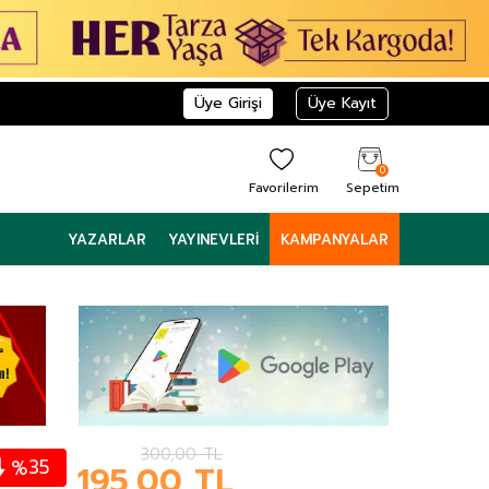
Üye Girişi
Üye Kayıt
0
Favorilerim
Sepetim
YAZARLAR
YAYINEVLERI
KAMPANYALAR
300,00
TL
35
%
195,00
TL