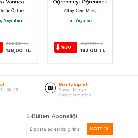
ra Varınca
Öğrenmeyi Öğrenmek
Müs
Ömür Öztürk
Altay Cem Meriç
 Yayınları
Tin Yayınları
200,00
TL
260,00
TL
%
30
138,00
TL
182,00
TL
a!
Bizi takip et
04 36 49
Sosyal Medya
Hesaplarımızdan
E-Bülten Aboneliği
KAYIT OL