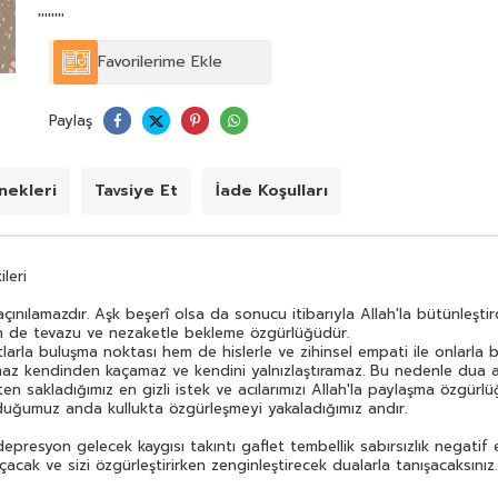
nedenle dua aynı aşk ve ölüm gibi vazgeçilemezdir
''''''''
kaçınılmazdır.
Dua Allah ile kul arasındaki en mahrem alandır. Herkesten
Favorilerime Ekle
sakladığımız en gizli istek ve acılarımızı Allah'la paylaşma
özgürlüğüdür. Dua Allah'ın bizi kendisine hapsetmesidir.
Dua anı Allah'ın isim ve sıfatlarıyla bütünleşip O'na
Paylaş
hapsolduğumuz anda kullukta özgürleşmeyi yakaladığımız
andır.
Bu kitapta başarı zihin açıklığı heyecanı yenme stres
ekleri
Tavsiye Et
İade Koşulları
depresyon gelecek kaygısı takıntı gaflet tembellik
sabırsızlık negatif enerji güvensizlik haset kıskançlık öfke
maddi-manevi şifa ilahî aşk sevgi mutlu evlilik gibi
konularda kilitleri açacak ve sizi özgürleştirirken
leri
zenginleştirecek dualarla tanışacaksınız. Bu duaların
tasavvufî-terapik etkilerini öğrenerek kendinizi güçlü
ınılamazdır. Aşk beşerî olsa da sonucu itibarıyla Allah'la bütünleştird
huzurlu ve mutlu hissedeceksiniz.
zen de tevazu ve nezaketle bekleme özgürlüğüdür.
larla buluşma noktası hem de hislerle ve zihinsel empati ile onlarla 
z kendinden kaçamaz ve kendini yalnızlaştıramaz. Bu nedenle dua ayn
en sakladığımız en gizli istek ve acılarımızı Allah'la paylaşma özgürl
olduğumuz anda kullukta özgürleşmeyi yakaladığımız andır.
epresyon gelecek kaygısı takıntı gaflet tembellik sabırsızlık negatif
ri açacak ve sizi özgürleştirirken zenginleştirecek dualarla tanışacaksın