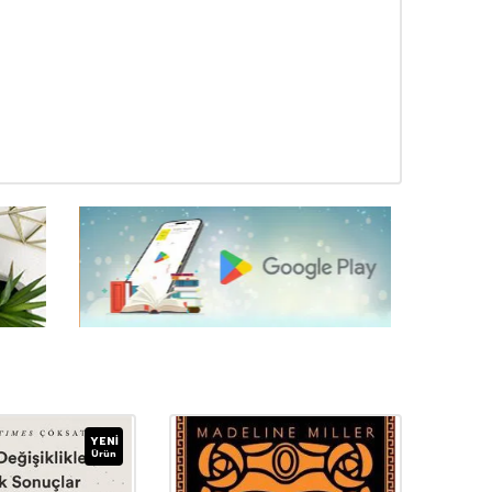
YENI
Ürün