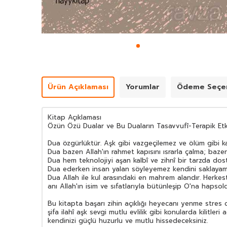
Ürün Açıklaması
Yorumlar
Ödeme Seçen
Kitap Açıklaması
Özün Özü Dualar ve Bu Duaların Tasavvufî-Terapik Etki
Dua özgürlüktür. Aşk gibi vazgeçilemez ve ölüm gibi kaç
Dua bazen Allah'ın rahmet kapısını ısrarla çalma; ba
Dua hem teknolojiyi aşan kalbî ve zihnî bir tarzda dost
Dua ederken insan yalan söyleyemez kendini saklayama
Dua Allah ile kul arasındaki en mahrem alandır. Herkest
anı Allah'ın isim ve sıfatlarıyla bütünleşip O'na haps
Bu kitapta başarı zihin açıklığı heyecanı yenme stres d
şifa ilahî aşk sevgi mutlu evlilik gibi konularda kilitle
kendinizi güçlü huzurlu ve mutlu hissedeceksiniz.