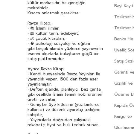
kültür markasıdır. Ve gençliğin
Bayi Kayıt
mektebidir.
Kısaca anlatmak gerekirse:
Teslimat K
Ravza Kitap;
Teslimat 
• 📚 İslami ilimler,
• 📖 kültür, tarih, edebiyat,
• 👶 çocuk kitapları,
Banka Hes
• 🧠 psikoloji, sosyoloji ve eğitim
gibi birçok alanda yüzlerce yayınevinin
Üyelik Sö
eserini okurlarla buluşturan güçlü bir
satış platformudur.
Satış Söz
Ayrıca Ravza Kitap:
Garanti ve
• Kendi bünyesinde Ravza Yayınları ile
yayıncılık yapar, 1500 den fazla eser
Gizlilik v
yayınlamıştır,
• Defter, ajanda, planlayıcı, bez çanta
Ödeme Bil
gibi özellikle İslami temalı hobi ürünleri
üretir ve satar,
• Geniş bir üye kitlesine (yüz binlerce
Kapıda 
kullanıcı) ve düzenli ziyaretçi trafiğine
sahiptir,
Kargo ve 
• Yayıncılarla doğrudan çalışarak
rekabetçi fiyat ve hızlı tedarik sunar.
Uluslarara