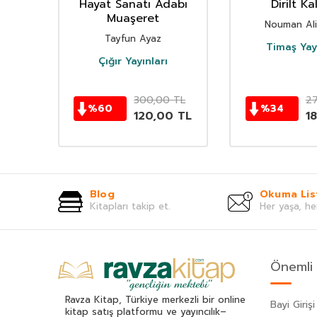
zın
Hayat Sanatı Adabı
Dirilt Ka
ri
Muaşeret
Nouman Al
Tayfun Ayaz
Timaş Yayı
ı
Çığır Yayınları
TL
300,00
TL
2
%
60
%
34
0
TL
120,00
TL
18
Blog
Okuma Lis
Kitapları takip et.
Her yaşa, he
Önemli 
Ravza Kitap, Türkiye merkezli bir online
Bayi Girişi
kitap satış platformu ve yayıncılık–