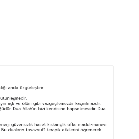
iği anda özgürleştirir.
bütünleşmedir.
ı aşk ve ölüm gibi vazgeçilemezdir kaçınılmazdır.
üğüdür. Dua Allah'ın bizi kendisine hapsetmesidir. Dua
 enerji güvensizlik haset kıskançlık öfke maddi-manevi
ız. Bu duaların tasavvufî-terapik etkilerini öğrenerek