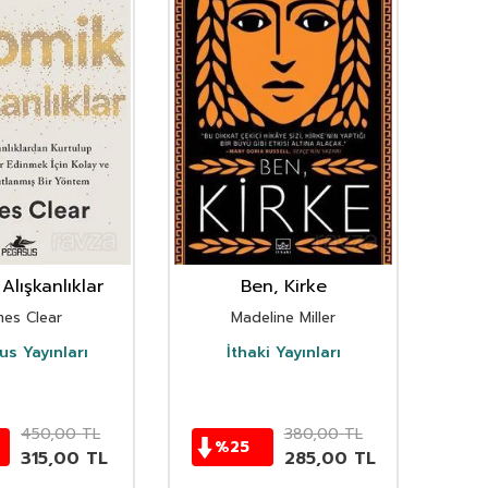
Alışkanlıklar
Ben, Kirke
mes Clear
Madeline Miller
s Yayınları
İthaki Yayınları
D
450,00
TL
380,00
TL
%
25
315,00
TL
285,00
TL