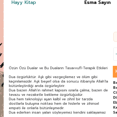
Hayy Kitap
Esma Sayın
Özün Özü Dualar ve Bu Duaların Tasavvufî-Terapik Etkileri
Dua özgürlüktür. Aşk gibi vazgeçilemez ve ölüm gibi
kaçınılamazdır. Aşk beşerî olsa da sonucu itibarıyla Allah'la
B
bütünleştirdiği anda özgürleştirir.
Ba
Dua bazen Allah'ın rahmet kapısını ısrarla çalma; bazen de
C
tevazu ve nezaketle bekleme özgürlüğüdür.
Di
Dua hem teknolojiyi aşan kalbî ve zihnî bir tarzda
E
dostlarla buluşma noktası hem de hislerle ve zihinsel
Ka
empati ile onlarla bütünleşmedir.
Dua ederken insan yalan söyleyemez kendini saklayamaz
Sa
kendinden kaçamaz ve kendini yalnızlaştıramaz. Bu