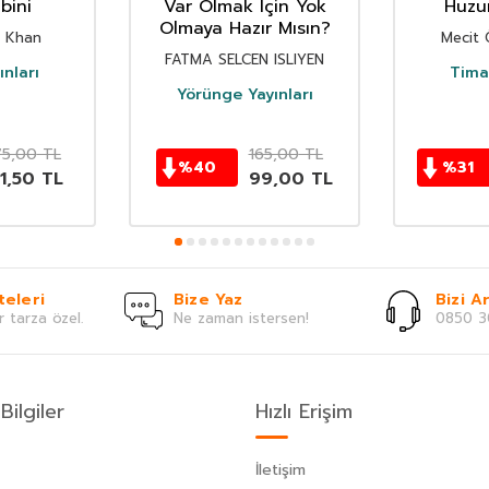
lbini
Var Olmak Için Yok
Huzu
Olmaya Hazır Mısın?
i Khan
Mecit 
FATMA SELCEN ISLIYEN
nları
Timaş
Yörünge Yayınları
75,00
TL
165,00
TL
%
40
%
31
1,50
TL
99,00
TL
teleri
Bize Yaz
Bizi Ar
r tarza özel.
Ne zaman istersen!
0850 3
Bilgiler
Hızlı Erişim
İletişim