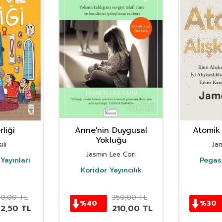
liği
Anne'nin Duygusal
Atomik 
Yokluğu
ılı
Ja
Jasmin Lee Cori
Yayınları
Pegasu
Koridor Yayıncılık
50,00
TL
350,00
TL
%
40
%
30
62,50
TL
210,00
TL