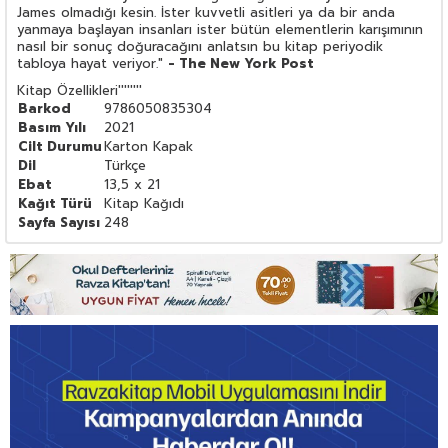
James olmadığı kesin. İster kuvvetli asitleri ya da bir anda
yanmaya başlayan insanları ister bütün elementlerin karışımının
nasıl bir sonuç doğuracağını anlatsın bu kitap periyodik
tabloya hayat veriyor."
- The New York Post
Kitap Özellikleri
''''''''
Barkod
9786050835304
Basım Yılı
2021
Cilt Durumu
Karton Kapak
Dil
Türkçe
Ebat
13,5 x 21
Kağıt Türü
Kitap Kağıdı
Sayfa Sayısı
248