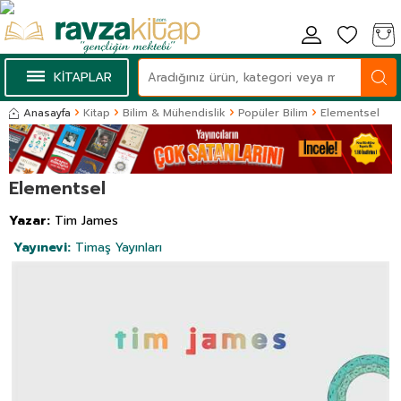
KİTAPLAR
Anasayfa
Kitap
Bilim & Mühendislik
Popüler Bilim
Elementsel
Elementsel
Yazar:
Tim James
Yayınevi:
Timaş Yayınları