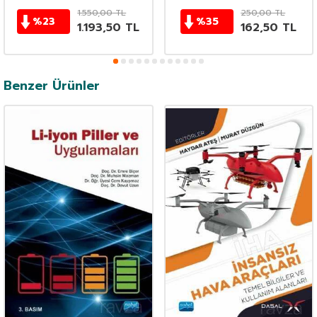
1.550,00
TL
250,00
TL
%
23
%
35
1.193,50
TL
162,50
TL
Benzer Ürünler