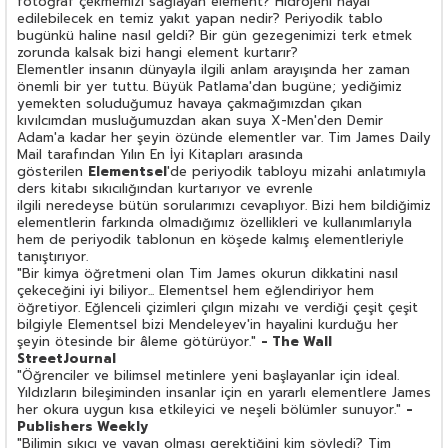
fotoğraf çekmemizi sağlayan element? Hidrojeni hayal
edilebilecek en temiz yakıt yapan nedir? Periyodik tablo
bugünkü haline nasıl geldi? Bir gün gezegenimizi terk etmek
zorunda kalsak bizi hangi element kurtarır?
Elementler insanın dünyayla ilgili anlam arayışında her zaman
önemli bir yer tuttu. Büyük Patlama'dan bugüne; yediğimiz
yemekten soluduğumuz havaya çakmağımızdan çıkan
kıvılcımdan musluğumuzdan akan suya X-Men'den Demir
Adam'a kadar her şeyin özünde elementler var. Tim James Daily
Mail tarafından Yılın En İyi Kitapları arasında
gösterilen
Elementsel
'de periyodik tabloyu mizahi anlatımıyla
ders kitabı sıkıcılığından kurtarıyor ve evrenle
ilgili neredeyse bütün sorularımızı cevaplıyor. Bizi hem bildiğimiz
elementlerin farkında olmadığımız özellikleri ve kullanımlarıyla
hem de periyodik tablonun en köşede kalmış elementleriyle
tanıştırıyor.
"Bir kimya öğretmeni olan Tim James okurun dikkatini nasıl
çekeceğini iyi biliyor... Elementsel hem eğlendiriyor hem
öğretiyor. Eğlenceli çizimleri çılgın mizahı ve verdiği çeşit çeşit
bilgiyle Elementsel bizi Mendeleyev'in hayalini kurduğu her
şeyin ötesinde bir âleme götürüyor."
- The Wall
Street
Journal
"Öğrenciler ve bilimsel metinlere yeni başlayanlar için ideal.
Yıldızların bileşiminden insanlar için en yararlı elementlere James
her okura uygun kısa etkileyici ve neşeli bölümler sunuyor."
-
Publishers Weekly
"Bilimin sıkıcı ve yavan olması gerektiğini kim söyledi? Tim