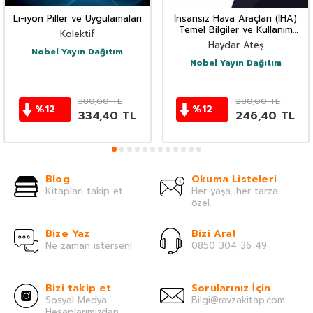
Li-iyon Piller ve Uygulamaları
İnsansız Hava Araçları (İHA)
Temel Bilgiler ve Kullanım
Kolektif
Alanları
Haydar Ateş
Nobel Yayın Dağıtım
Nobel Yayın Dağıtım
380,00
TL
280,00
TL
%
12
%
12
334,40
TL
246,40
TL
Blog
Okuma Listeleri
Kitapları takip et.
Her yaşa, her tarza
özel.
Bize Yaz
Bizi Ara!
Ne zaman istersen!
0850 304 36 49
Bizi takip et
Sorularınız İçin
Sosyal Medya
Bilgi@ravzakitap.com
Hesaplarımızdan