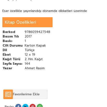
Eser özellikle yayınlandığı dönemde dikkatleri üzerinde
toplamayı başarmıştır.Günümüzde Milli Eğitim Bakanlığı'nın
okullara tavsiye ettiği temel eserlerden biri olan "Falaka"
Kitap Özellikleri
çocukların eğitimcilerin ve ebeveynlerin okuması gereken bir
kitaptır.
Barkod
9786059427548
Basım Yılı
2017
Baskı
1
Cilt Durumu
Karton Kapak
Dil
Türkçe
Ebat
12 x 19
Kağıt Türü
2. Hm. Kağıt
Sayfa Sayısı
144
Yazar
Ahmet Rasim
Favorilerime Ekle
Paylaş