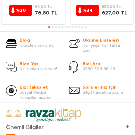
96,00
TL
950,00
TL
%
20
%
34
76,80
TL
627,00
TL
Blog
Okuma Listeleri
Kitapları takip et.
Her yaşa, her tarza
özel.
Bize Yaz
Bizi Ara!
Ne zaman istersen!
0850 304 36 49
Bizi takip et
Sorularınız İçin
Sosyal Medya
Bilgi@ravzakitap.com
Hesaplarımızdan
Önemli Bilgiler