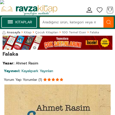
KİTAPLAR
Anasayfa
Kitap
Çocuk Kitapları
100 Temel Eser
Falaka
Falaka
Yazar:
Ahmet Rasim
Yayınevi:
Kayalıpark Yayınları
Yorum Yap
Yorumlar (1)