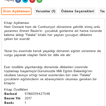
Ürün Açıklaması
Yorumlar (1)
Ödeme Seçenekleri
Tav
Kitap Açıklaması
Hem Osmanlı hem de Cumhuriyet dönemine şahitlik etmiş ünlü
yazarımız Ahmet Rasim'in çocukluk günlerine ait hatıra türünde
kaleme aldığı "Falaka" kitabı her yaştan çocuğun dikkatini
çeken bir eserdir.
Yazar bu eserinde kendi yaşadığı dönemin eğitim sistemine de
vurgu yaparak olayları farklı bir dille ele alır.
Eser özellikle yayınlandığı dönemde dikkatleri üzerinde
toplamayı başarmıştır.Günümüzde Milli Eğitim Bakanlığı'nın
okullara tavsiye ettiği temel eserlerden biri olan "Falaka"
çocukların eğitimcilerin ve ebeveynlerin okuması gereken bir
kitaptır.
Kitap Özellikleri
Barkod
9786059427548
Basım Yılı
2017
Baskı
1