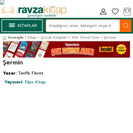
KİTAPLAR
Anasayfa
Kitap
Çocuk Kitapları
100 Temel Eser
Şermin
Şermin
Yazar:
Tevfik Fikret
Yayınevi:
Elips Kitap