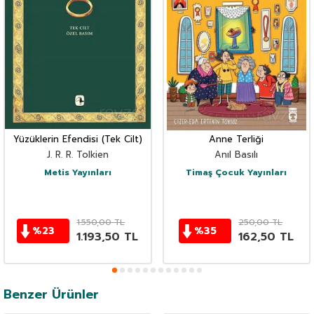
Yüzüklerin Efendisi (Tek Cilt)
Anne Terliği
J. R. R. Tolkien
Anıl Basılı
Metis Yayınları
Timaş Çocuk Yayınları
1.550,00
TL
250,00
TL
%
23
%
35
1.193,50
TL
162,50
TL
Benzer Ürünler