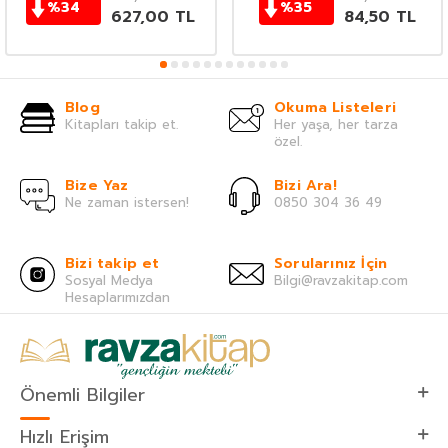
%
34
%
35
627,00
TL
84,50
TL
Blog
Okuma Listeleri
Kitapları takip et.
Her yaşa, her tarza
özel.
Bize Yaz
Bizi Ara!
Ne zaman istersen!
0850 304 36 49
Bizi takip et
Sorularınız İçin
Sosyal Medya
Bilgi@ravzakitap.com
Hesaplarımızdan
Önemli Bilgiler
Hızlı Erişim