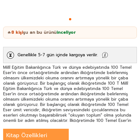
8
kişi
şu an bu ürünü
inceliyor
🔥
Genellikle 5-7 gün içinde kargoya verilir.
Millî Eğitim Bakanlığınca Türk ve dünya edebiyatında 100 Temel
Eser'in önce ortaöğretimde ardından ilköğretimde belirlenmiş
olmasını ülkemizdeki okuma oranını artırmaya yönelik bir çaba
olarak görüyoruz. Bir başlangıç olarak ilköğretimde 100 T Millî
Eğitim Bakanlığınca Türk ve dünya edebiyatında 100 Temel
Eser'in önce ortaöğretimde ardından ilköğretimde belirlenmiş
olmasını ülkemizdeki okuma oranını artırmaya yönelik bir çaba
olarak görüyoruz. Bir başlangıç olarak ilköğretimde 100 Temel
Eser ümit vericidir; ilköğretim seviyesindeki çocuklarımıza bu
eserleri okutmayı başarabilirsek "okuyan toplum" olma yolunda
önemli bir adım atılmış olacaktır. İlköğretimde 100 Temel Eser'in
bir başka olumlu yönü de; aynı eserleri okumuş o eserlerdeki dil
varlığı ile duygu ve düşünce zenginliğini fark etmiş bireylerin
Kitap Özellikleri
oluşturacağı bir toplumun daha hoşgörülü daha paylaşımcı