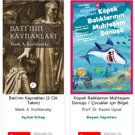
Bati’nin Kaynaklari (2 Cilt
Köpek Balıklarının Muhteşem
Takim)
Dönüşü / Çocuklar için Bilgelik
Hikayeleri 13
Mark A. Kishlansky
Prof. Dr. Kazım Uysal
Açılım Kitap
Beyan Yayınları
950,00
TL
130,00
TL