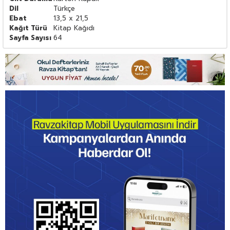
Dil
Türkçe
Ebat
13,5 x 21,5
Kağıt Türü
Kitap Kağıdı
Sayfa Sayısı
64