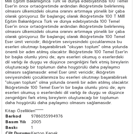
Millî Eğitim Bakanlığınca Türk ve dünya edebiyatında 100 Temel
Eser'in önce ortaöğretimde ardından ilköğretimde belirlenmiş
olmasını ülkemizdeki okuma oranını artırmaya yönelik bir çaba
olarak görüyoruz. Bir başlangıç olarak ilköğretimde 100 T Millî
Eğitim Bakanlığınca Türk ve dünya edebiyatında 100 Temel
Eser'in önce ortaöğretimde ardından ilköğretimde belirlenmiş
olmasını ülkemizdeki okuma oranını artırmaya yönelik bir çaba
olarak görüyoruz. Bir başlangıç olarak ilköğretimde 100 Temel
Eser ümit vericidir; ilköğretim seviyesindeki çocuklarımıza bu
eserleri okutmayı başarabilirsek "okuyan toplum" olma yolunda
önemli bir adım atılmış olacaktır. İlköğretimde 100 Temel Eser'in
bir başka olumlu yönü de; aynı eserleri okumuş o eserlerdeki
dil varlığı ile duygu ve düşünce zenginliğini fark etmiş bireylerin
oluşturacağı bir toplumun daha hoşgörülü daha paylaşımcı
olmasını sağlamasıdır. emel Eser ümit vericidir; ilköğretim
seviyesindeki çocuklarımıza bu eserleri okutmayı başarabilirsek
"okuyan toplum" olma yolunda önemli bir adım atılmış olacaktır.
İlköğretimde 100 Temel Eser'in bir başka olumlu yönü de; aynı
eserleri okumuş o eserlerdeki dil varlığı ile duygu ve düşünce
zenginliğini fark etmiş bireylerin oluşturacağı bir toplumun
daha hoşgörülü daha paylaşımcı olmasını sağlamasıdır.
Kitap Özellikleri
'''''''''
Barkod
9786055994976
Basım Yılı
2005
Baskı
1
Cilt Durumu
Karton Kapak