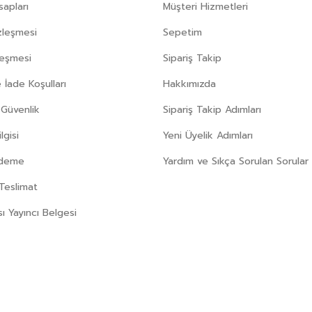
apları
Müşteri Hizmetleri
zleşmesi
Sepetim
leşmesi
Sipariş Takip
 İade Koşulları
Hakkımızda
e Güvenlik
Sipariş Takip Adımları
gisi
Yeni Üyelik Adımları
Ödeme
Yardım ve Sıkça Sorulan Sorular
Teslimat
sı Yayıncı Belgesi