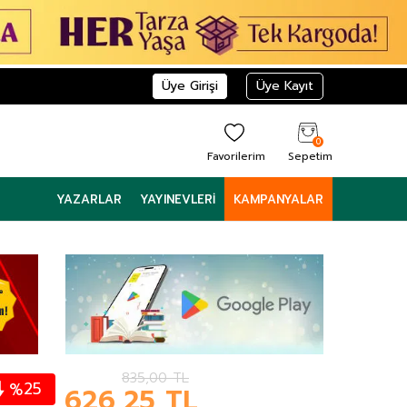
Üye Girişi
Üye Kayıt
0
Favorilerim
Sepetim
YAZARLAR
YAYINEVLERI
KAMPANYALAR
835,00
TL
25
%
626,25
TL