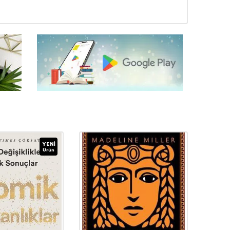
YENI
Ürün