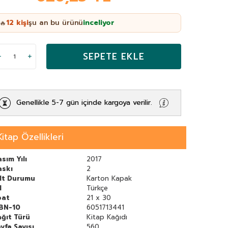
12
kişi
şu an bu ürünü
inceliyor
🔥
SEPETE EKLE
Genellikle 5-7 gün içinde kargoya verilir.
Kitap Özellikleri
sım Yılı
2017
askı
2
ilt Durumu
Karton Kapak
l
Türkçe
bat
21 x 30
SBN-10
6051713441
ğıt Türü
Kitap Kağıdı
yfa Sayısı
560