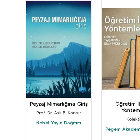
timi
Peyzaj Mimarlığına Giriş
Öğretim İ
nıt
Yönteml
Prof. Dr. Aslı B. Korkut
m
ray
Kolekt
Nobel Yayın Dağıtım
tım
Pegem Akademi 