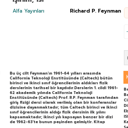
Alfa Yayınları
Richard P. Feynman
Bu üç cilt Feynman'ın 1961-64 yılları arasında
California Teknoloji Enstitüsünde (Caltech) bütün
birinci ve ikinci sınıf öğrencilerinin aldıkları fizik
derslerinin tarihsel bir kaydıdır.
Derslerin 1. cildi 1961-
Ba
62 akademik yılında California Teknoloji
B
Enstitüsünde (Caltech) Prof. R.P. Feynman tarafından
C
giriş fiziği dersi olarak verilmiş olan bir konferanslar
Di
dizisine dayanmaktadır; tüm Caltech birinci ve ikinci
E
sınıf öğrencilerinin aldığı fizik dersinin ilk yılını
I
kapsamaktadır; ikinci yılı kapsayan benzer bir dizi
de 1962-63'te bunun peşinden gelmiştir. Kitap
Ka
alışıldık fiziğe giriş konularının dışında bir seyir izler.
Sa