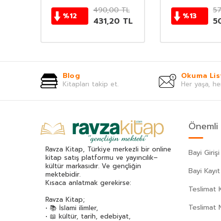
TL
490,00
TL
57
%
12
%
13
0
TL
431,20
TL
5
Blog
Okuma Lis
Kitapları takip et.
Her yaşa, he
Önemli 
Ravza Kitap, Türkiye merkezli bir online
Bayi Girişi
kitap satış platformu ve yayıncılık–
kültür markasıdır. Ve gençliğin
Bayi Kayıt
mektebidir.
Kısaca anlatmak gerekirse:
Teslimat K
Ravza Kitap;
Teslimat 
• 📚 İslami ilimler,
• 📖 kültür, tarih, edebiyat,