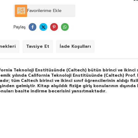
Kuantum fiziğine giriş niteliği de taşıyan bu kitap
Feynman'ın dehasını ve en zor konuları basite
Favorilerime Ekle
indirme becerisini yansıtmaktadır.
Paylaş
ekleri
Tavsiye Et
İade Koşulları
fornia Teknoloji Enstitüsünde (Caltech) bütün birinci ve ikinci sı
demik yılında California Teknoloji Enstitüsünde (Caltech) Prof. 
r; tüm Caltech birinci ve ikinci sınıf öğrencilerinin aldığı fizik 
en gelmiştir. Kitap alışıldık fiziğe giriş konularının dışında bi
nuları basite indirme becerisini yansıtmaktadır.