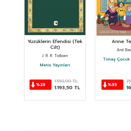
nın
Yüzüklerin Efendisi (Tek
Anne Ter
istan
Cilt)
Anıl Bas
i
J. R. R. Tolkien
Timaş Çocuk 
i
Metis Yayınları
TL
1.550,00
TL
2
%
23
%
35
TL
1.193,50
TL
1