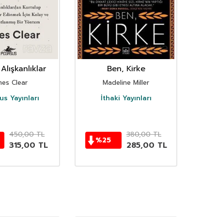
Alışkanlıklar
Ben, Kirke
mes Clear
Madeline Miller
s Yayınları
İthaki Yayınları
D
450,00
TL
380,00
TL
%
25
315,00
TL
285,00
TL