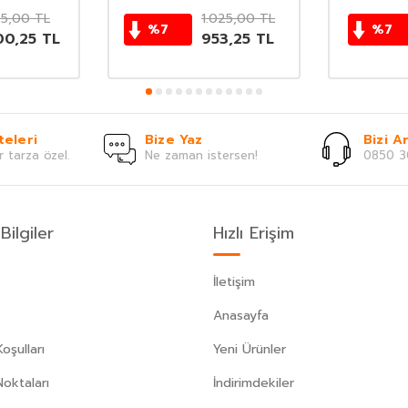
5,00
TL
1.025,00
TL
%
7
%
7
00,25
TL
953,25
TL
teleri
Bize Yaz
Bizi Ar
r tarza özel.
Ne zaman istersen!
0850 3
Bilgiler
Hızlı Erişim
İletişim
Anasayfa
oşulları
Yeni Ürünler
Noktaları
İndirimdekiler