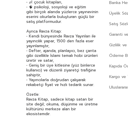
• 👶 çocuk kitapları,
Banka Hes
• 🧠 psikoloji, sosyoloji ve eğitim
gibi birçok alanda yüzlerce yayınevinin
Üyelik Sö
eserini okurlarla buluşturan güçlü bir
satış platformudur.
Satış Söz
Ayrıca Ravza Kitap:
Garanti ve
• Kendi bünyesinde Ravza Yayınları ile
yayıncılık yapar, 1500 den fazla eser
Gizlilik v
yayınlamıştır,
• Defter, ajanda, planlayıcı, bez çanta
Ödeme Bil
gibi özellikle İslami temalı hobi ürünleri
üretir ve satar,
• Geniş bir üye kitlesine (yüz binlerce
Kapıda 
kullanıcı) ve düzenli ziyaretçi trafiğine
sahiptir,
Kargo ve 
• Yayıncılarla doğrudan çalışarak
rekabetçi fiyat ve hızlı tedarik sunar.
Uluslarara
Özetle:
Ravza Kitap, sadece kitap satan bir
site değil; okuma, düşünme ve üretme
kültürünü merkeze alan bir
ekosistemdir.