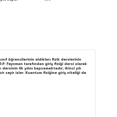
nıf öğrencilerinin aldıkları fizik derslerinin
R.P. Feynman tarafından giriş fiziği dersi olarak
dersinin ilk yılını kapsamaktadır; ikinci yılı
r seyir izler. Kuantum fiziğine giriş niteliği de