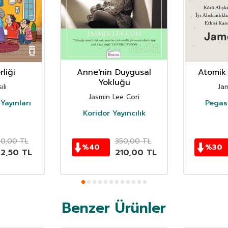
liği
Anne'nin Duygusal
Atomik 
Yokluğu
ılı
Ja
Jasmin Lee Cori
Yayınları
Pegasu
Koridor Yayıncılık
50,00
TL
350,00
TL
%
40
%
30
62,50
TL
210,00
TL
Benzer Ürünler