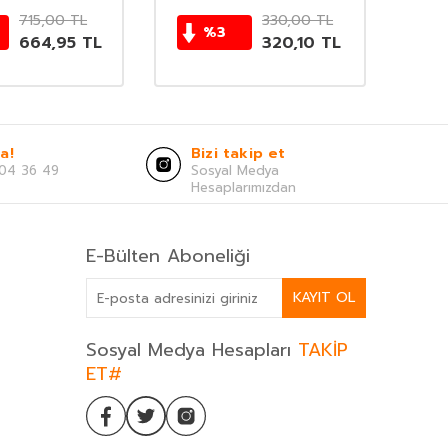
715,00
TL
330,00
TL
%
3
664,95
TL
320,10
TL
a!
Bizi takip et
04 36 49
Sosyal Medya
Hesaplarımızdan
E-Bülten Aboneliği
KAYIT OL
Sosyal Medya Hesapları
TAKİP
ET#