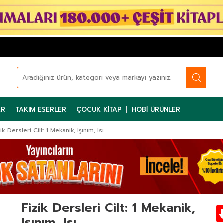
AR
TAKIM ESERLER
ÇOCUK KITAP
HOBI ÜRÜNLER
ik Dersleri Cilt: 1 Mekanik, Işınım, Isı
Fizik Dersleri Cilt: 1 Mekanik,
Işınım, Isı