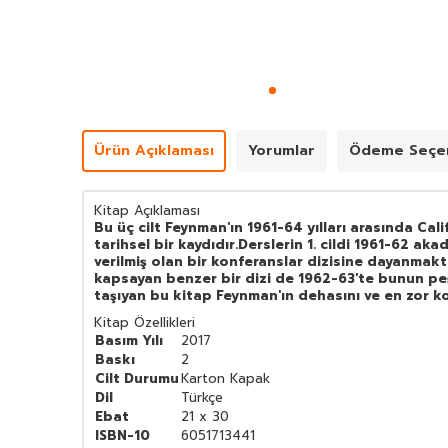
Ürün Açıklaması
Yorumlar
Ödeme Seçen
Kitap Açıklaması
Bu üç cilt Feynman'ın 1961-64 yılları arasında Cali
tarihsel bir kaydıdır.
Derslerin 1. cildi 1961-62 aka
verilmiş olan bir konferanslar dizisine dayanmaktadı
kapsayan benzer bir dizi de 1962-63'te bunun peşind
taşıyan bu kitap Feynman'ın dehasını ve en zor ko
Kitap Özellikleri
Basım Yılı
2017
Baskı
2
Cilt Durumu
Karton Kapak
Dil
Türkçe
Ebat
21 x 30
ISBN-10
6051713441