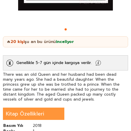
20
kişi
şu an bu ürünü
inceliyor
🔥
Genellikle 5-7 gün içinde kargoya verilir.
There was an old Queen and her husband had been dead
many years ago. She had a beautiful daughter. When the
princess grew up she was be trothed to a prince. When the
time came for her to be married. she had to journey to the
distant kingdom. The aged Queen packed up many costly
vessels of silver and gold and cups and jewels.
Kitap Özellikleri
Basım Yılı
2018