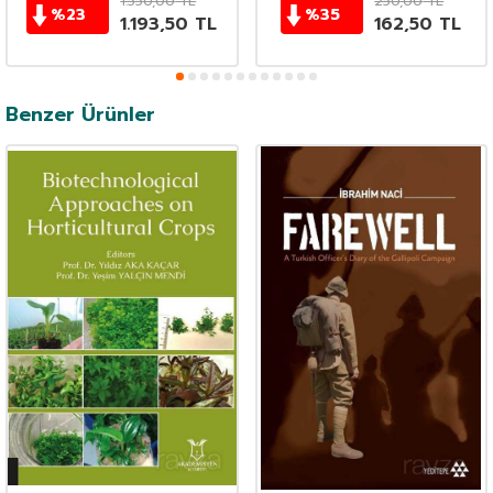
1.550,00
TL
250,00
TL
%
23
%
35
1.193,50
TL
162,50
TL
Benzer Ürünler