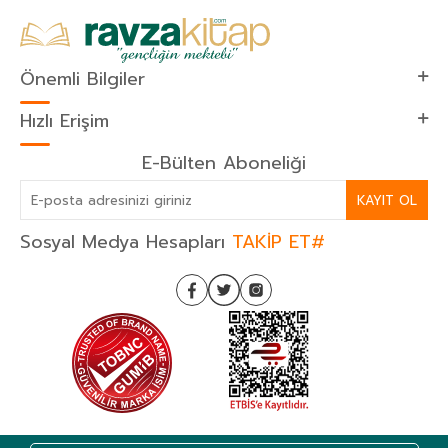
Önemli Bilgiler
Hızlı Erişim
E-Bülten Aboneliği
KAYIT OL
Sosyal Medya Hesapları
TAKİP ET#