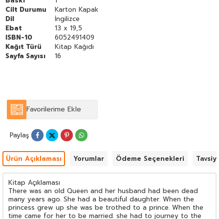
Baskı
1
Cilt Durumu
Karton Kapak
Dil
İngilizce
Ebat
13 x 19,5
ISBN-10
6052491409
Kağıt Türü
Kitap Kağıdı
Sayfa Sayısı
16
Favorilerime Ekle
Paylaş
Ürün Açıklaması
Yorumlar
Ödeme Seçenekleri
Tavsiy
Kitap Açıklaması
There was an old Queen and her husband had been dead
many years ago. She had a beautiful daughter. When the
princess grew up she was be trothed to a prince. When the
time came for her to be married. she had to journey to the