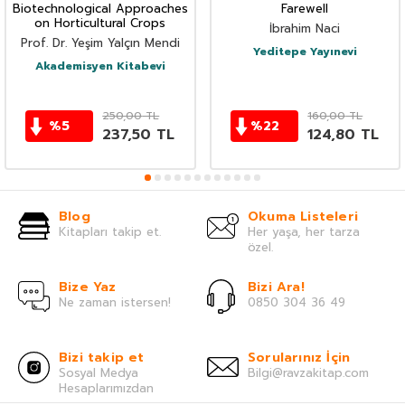
Biotechnological Approaches
Farewell
on Horticultural Crops
İbrahim Naci
Prof. Dr. Yeşim Yalçın Mendi
Yeditepe Yayınevi
Akademisyen Kitabevi
250,00
TL
160,00
TL
%
5
%
22
237,50
TL
124,80
TL
Blog
Okuma Listeleri
Kitapları takip et.
Her yaşa, her tarza
özel.
Bize Yaz
Bizi Ara!
Ne zaman istersen!
0850 304 36 49
Bizi takip et
Sorularınız İçin
Sosyal Medya
Bilgi@ravzakitap.com
Hesaplarımızdan