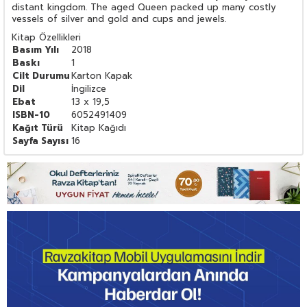
distant kingdom. The aged Queen packed up many costly
vessels of silver and gold and cups and jewels.
Kitap Özellikleri
Basım Yılı
2018
Baskı
1
Cilt Durumu
Karton Kapak
Dil
İngilizce
Ebat
13 x 19,5
ISBN-10
6052491409
Kağıt Türü
Kitap Kağıdı
Sayfa Sayısı
16