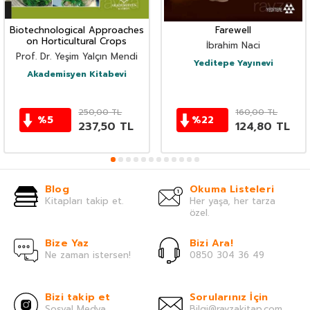
Biotechnological Approaches
Farewell
on Horticultural Crops
İbrahim Naci
Prof. Dr. Yeşim Yalçın Mendi
Yeditepe Yayınevi
Akademisyen Kitabevi
250,00
TL
160,00
TL
%
5
%
22
237,50
TL
124,80
TL
Blog
Okuma Listeleri
Kitapları takip et.
Her yaşa, her tarza
özel.
Bize Yaz
Bizi Ara!
Ne zaman istersen!
0850 304 36 49
Bizi takip et
Sorularınız İçin
Sosyal Medya
Bilgi@ravzakitap.com