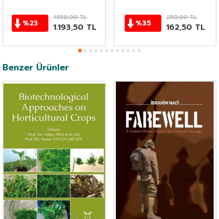
1.550,00
TL
250,00
TL
%
23
%
35
1.193,50
TL
162,50
TL
Benzer Ürünler