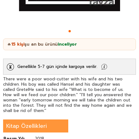
15
kişi
şu an bu ürünü
inceliyor
🔥
Genellikle 5-7 gün içinde kargoya verilir.
There were a poor wood-cutter with his wife and his two
children. His boy was called Hansel and his daughter was
called GretelHe said to his wife ''What is to become of us.
How will we feed our poor children.'' ''I'll tell you answered the
woman ''early tomorrow morning we will take the children out
into the forest. They will not find the way home again and we
shall be rid of them.''
Kitap Özellikleri
Basım Yılı
2018