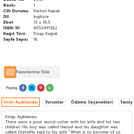
Baskı
1
Cilt Durumu
Karton Kapak
Dil
İngilizce
Ebat
13 x 19,5
ISBN-10
6052491362
Kağıt Türü
Kitap Kağıdı
Sayfa Sayısı
16
Favorilerime Ekle
Paylaş
Ürün Açıklaması
Yorumlar
Ödeme Seçenekleri
Tavsiy
Kitap Açıklaması
There were a poor wood-cutter with his wife and his two
children. His boy was called Hansel and his daughter was
called GretelHe said to his wife ''What is to become of us.