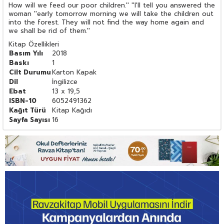
How will we feed our poor children.'' ''I'll tell you answered the
woman ''early tomorrow morning we will take the children out
into the forest. They will not find the way home again and
we shall be rid of them.''
Kitap Özellikleri
Basım Yılı
2018
Baskı
1
Cilt Durumu
Karton Kapak
Dil
İngilizce
Ebat
13 x 19,5
ISBN-10
6052491362
Kağıt Türü
Kitap Kağıdı
Sayfa Sayısı
16