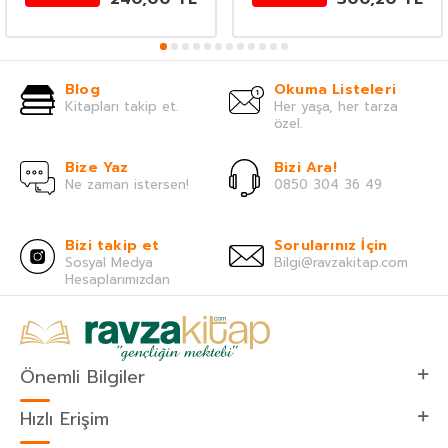
Blog
Okuma Listeleri
Kitapları takip et.
Her yaşa, her tarza
özel.
Bize Yaz
Bizi Ara!
Ne zaman istersen!
0850 304 36 49
Bizi takip et
Sorularınız İçin
Sosyal Medya
Bilgi@ravzakitap.com
Hesaplarımızdan
Önemli Bilgiler
Hızlı Erişim