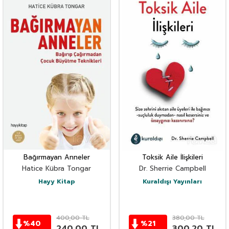
Bağırmayan Anneler
Toksik Aile İlişkileri
Hatice Kübra Tongar
Dr. Sherrie Campbell
Hayy Kitap
Kuraldışı Yayınları
400,00
TL
380,00
TL
%
40
%
21
240,00
TL
300,20
TL