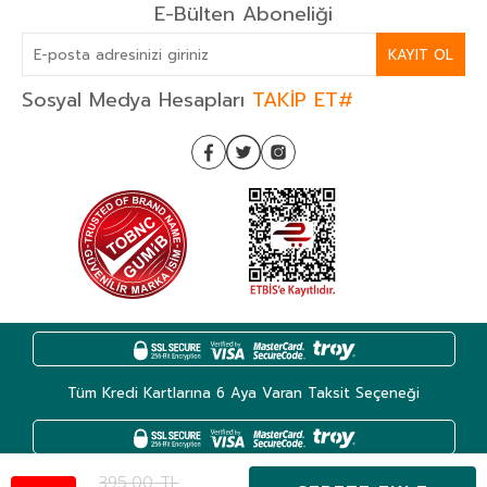
E-Bülten Aboneliği
KAYIT OL
Sosyal Medya Hesapları
TAKİP ET#
Tüm Kredi Kartlarına 6 Aya Varan Taksit Seçeneği
395,00
TL