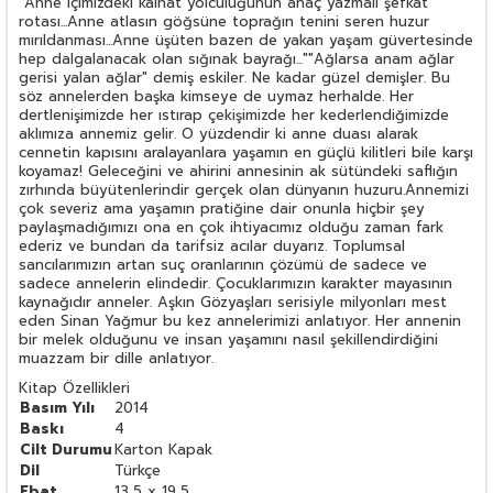
"Anne içimizdeki kâinat yolculuğunun anaç yazmalı şefkat
rotası...Anne atlasın göğsüne toprağın tenini seren huzur
mırıldanması...Anne üşüten bazen de yakan yaşam güvertesinde
hep dalgalanacak olan sığınak bayrağı...""Ağlarsa anam ağlar
gerisi yalan ağlar" demiş eskiler. Ne kadar güzel demişler. Bu
söz annelerden başka kimseye de uymaz herhalde. Her
dertlenişimizde her ıstırap çekişimizde her kederlendiğimizde
aklımıza annemiz gelir. O yüzdendir ki anne duası alarak
cennetin kapısını aralayanlara yaşamın en güçlü kilitleri bile karşı
koyamaz! Geleceğini ve ahirini annesinin ak sütündeki saflığın
zırhında büyütenlerindir gerçek olan dünyanın huzuru.Annemizi
çok severiz ama yaşamın pratiğine dair onunla hiçbir şey
paylaşmadığımızı ona en çok ihtiyacımız olduğu zaman fark
ederiz ve bundan da tarifsiz acılar duyarız. Toplumsal
sancılarımızın artan suç oranlarının çözümü de sadece ve
sadece annelerin elindedir. Çocuklarımızın karakter mayasının
kaynağıdır anneler. Aşkın Gözyaşları serisiyle milyonları mest
eden Sinan Yağmur bu kez annelerimizi anlatıyor. Her annenin
bir melek olduğunu ve insan yaşamını nasıl şekillendirdiğini
muazzam bir dille anlatıyor.
Kitap Özellikleri
Basım Yılı
2014
Baskı
4
Cilt Durumu
Karton Kapak
Dil
Türkçe
Ebat
13,5 x 19,5