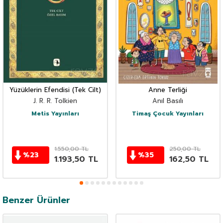
Yüzüklerin Efendisi (Tek Cilt)
Anne Terliği
J. R. R. Tolkien
Anıl Basılı
Metis Yayınları
Timaş Çocuk Yayınları
1.550,00
TL
250,00
TL
%
23
%
35
1.193,50
TL
162,50
TL
Benzer Ürünler