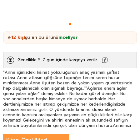
12
kişi
şu an bu ürünü
inceliyor
🔥
Genellikle 5-7 gün içinde kargoya verilir.
"Anne içimizdeki kâinat yolculuğunun anaç yazmalı şefkat
rotası...Anne atlasın göğsüne toprağın tenini seren huzur
mırıldanması...Anne üşüten bazen de yakan yaşam güvertesinde
hep dalgalanacak olan sığınak bayrağı...""Ağlarsa anam ağlar
gerisi yalan ağlar" demiş eskiler. Ne kadar güzel demişler. Bu
söz annelerden başka kimseye de uymaz herhalde. Her
dertlenişimizde her ıstırap çekişimizde her kederlendiğimizde
aklımıza annemiz gelir. O yüzdendir ki anne duası alarak
cennetin kapısını aralayanlara yaşamın en güçlü kilitleri bile karşı
koyamaz! Geleceğini ve ahirini annesinin ak sütündeki saflığın
zırhında büyütenlerindir gerçek olan dünyanın huzuru.Annemizi
çok severiz ama yaşamın pratiğine dair onunla hiçbir şey
paylaşmadığımızı ona en çok ihtiyacımız olduğu zaman fark