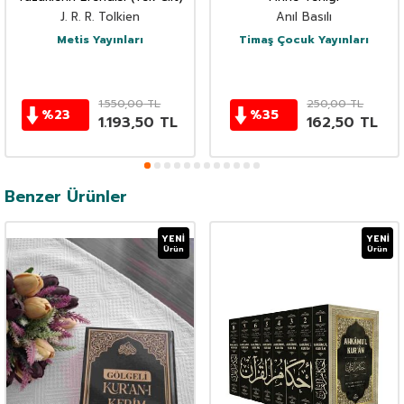
J. R. R. Tolkien
Anıl Basılı
Metis Yayınları
Timaş Çocuk Yayınları
1.550,00
TL
250,00
TL
%
23
%
35
1.193,50
TL
162,50
TL
Benzer Ürünler
YENI
YENI
Ürün
Ürün