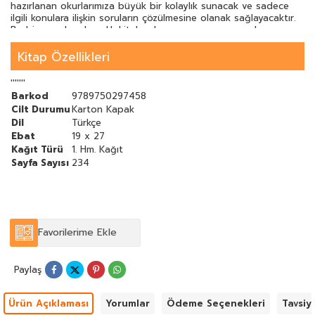
hazırlanan okurlarımıza büyük bir kolaylık sunacak ve sadece
ilgili konulara ilişkin soruların çözülmesine olanak sağlayacaktır.
Bu bir sınavlara hazırlık kitabı olmasının yanı sıra soruların
konulara göre tasnif edilmesi ve cevapların açıklamalı olması
sebebiyle aynı zamanda yardımcı bir ders kitabıdır.
Kitap Özellikleri
'''''''
Barkod
9789750297458
Cilt Durumu
Karton Kapak
Dil
Türkçe
Ebat
19 x 27
Kağıt Türü
1. Hm. Kağıt
Sayfa Sayısı
234
Favorilerime Ekle
Paylaş
Ürün Açıklaması
Yorumlar
Ödeme Seçenekleri
Tavsiy