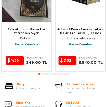
Gölgeli Kuranı Kerim Elle
Ahkamul Kuran Cessas Tefsiri-
Yazılabilen Siyah
8 Lüx Cilt Takım- (Cessas)
tefsiri
Kollektif
Ebubekir el-Cessas
Ravza Yayınları
Ravza Yayınları
800,00
TL
8.000,00
TL
%
56
%
52
349,00
TL
3.840,00
TL
Blog
Okuma Listeleri
Kitapları takip et.
Her yaşa, her tarza
özel.
Bize Yaz
Bizi Ara!
Ne zaman istersen!
0850 304 36 49