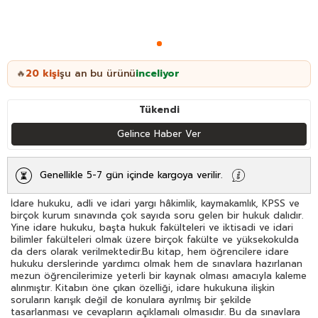
20
kişi
şu an bu ürünü
inceliyor
🔥
Tükendi
Gelince Haber Ver
Genellikle 5-7 gün içinde kargoya verilir.
İdare hukuku, adli ve idari yargı hâkimlik, kaymakamlık, KPSS ve
birçok kurum sınavında çok sayıda soru gelen bir hukuk dalıdır.
Yine idare hukuku, başta hukuk fakülteleri ve iktisadi ve idari
bilimler fakülteleri olmak üzere birçok fakülte ve yüksekokulda
da ders olarak verilmektedir.Bu kitap, hem öğrencilere idare
hukuku derslerinde yardımcı olmak hem de sınavlara hazırlanan
mezun öğrencilerimize yeterli bir kaynak olması amacıyla kaleme
alınmıştır. Kitabın öne çıkan özelliği, idare hukukuna ilişkin
soruların karışık değil de konulara ayrılmış bir şekilde
tasarlanması ve cevapların açıklamalı olmasıdır. Bu da sınavlara