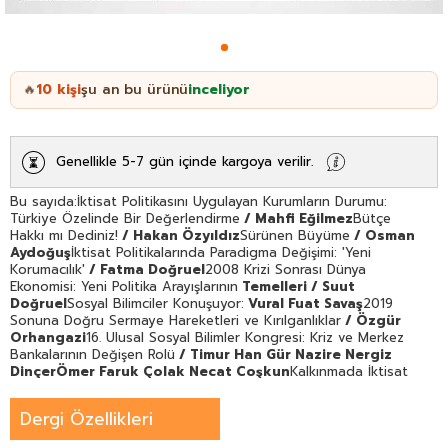
10
kişi
şu an bu ürünü
inceliyor
🔥
Genellikle 5-7 gün içinde kargoya verilir.
Bu sayıda:İktisat Politikasını Uygulayan Kurumların Durumu:
Türkiye Özelinde Bir Değerlendirme
/ Mahfi Eğilmez
Bütçe
Hakkı mı Dediniz!
/ Hakan Özyıldız
Sürünen Büyüme
/ Osman
Aydoğuş
İktisat Politikalarında Paradigma Değişimi: 'Yeni
Korumacılık'
/ Fatma Doğruel
2008 Krizi Sonrası Dünya
Ekonomisi: Yeni Politika Arayışlarının
Temelleri / Suut
Doğruel
Sosyal Bilimciler Konuşuyor:
Vural Fuat Savaş
2019
Sonuna Doğru Sermaye Hareketleri ve Kırılganlıklar
/ Özgür
Orhangazi
16. Ulusal Sosyal Bilimler Kongresi: Kriz ve Merkez
Bankalarının Değişen Rolü
/ Timur Han Gür Nazire Nergiz
Dinçer
Ömer Faruk Çolak Necat Coşkun
Kalkınmada İktisat
Politikalarının ve Kurumların Rolü
/ Bayram Ali Eşiyok
Elinin
Hamuruyla Eksik Eteğiyle Akademide Kadın Kısmısı
/ Ayça Tekin
Dergi Özellikleri
Koru
İktisat ve Toplum Dergisi Başkent
Üniversitesi'nde
TÜYAP Onur Yazarı Adnan Özyalçıner Kitabı
/