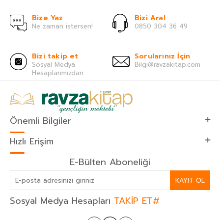
Bize Yaz
Bizi Ara!
Ne zaman istersen!
0850 304 36 49
Bizi takip et
Sorularınız İçin
Sosyal Medya
Bilgi@ravzakitap.com
Hesaplarımızdan
Önemli Bilgiler
Hızlı Erişim
E-Bülten Aboneliği
KAYIT OL
Sosyal Medya Hesapları
TAKİP ET#