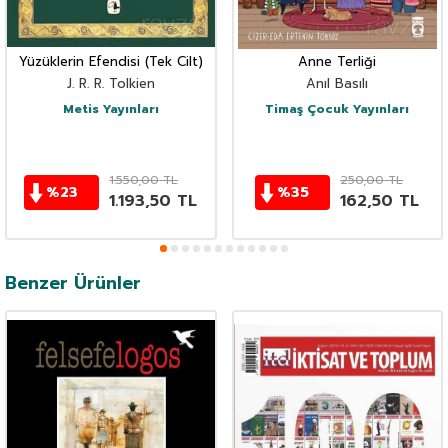
Yüzüklerin Efendisi (Tek Cilt)
Anne Terliği
J. R. R. Tolkien
Anıl Basılı
Metis Yayınları
Timaş Çocuk Yayınları
1.550,00
TL
250,00
TL
%
23
%
35
1.193,50
TL
162,50
TL
Benzer Ürünler