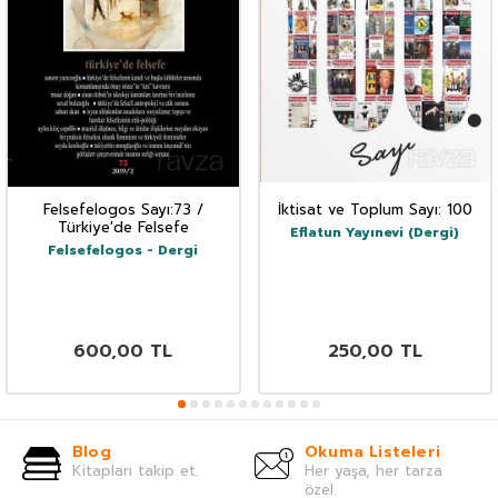
Felsefelogos Sayı:73 /
İktisat ve Toplum Sayı: 100
Türkiye'de Felsefe
Eflatun Yayınevi (Dergi)
Felsefelogos - Dergi
600,00
TL
250,00
TL
Blog
Okuma Listeleri
Kitapları takip et.
Her yaşa, her tarza
özel.