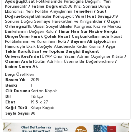
Aydoğuş
İktisat Politikalarında Paradigma Değişimi: 'Yeni
Korumacılık'
/ Fatma Doğruel
2008 Krizi Sonrası Dünya
Ekonomisi: Yeni Politika Arayışlarının
Temelleri / Suut
Doğruel
Sosyal Bilimciler Konuşuyor:
Vural Fuat Savaş
2019
Sonuna Doğru Sermaye Hareketleri ve Kırılganlıklar
/ Özgür
Orhangazi
16. Ulusal Sosyal Bilimler Kongresi: Kriz ve Merkez
Bankalarının Değişen Rolü
/ Timur Han Gür Nazire Nergiz
Dinçer
Ömer Faruk Çolak Necat Coşkun
Kalkınmada İktisat
Politikalarının ve Kurumların Rolü
/ Bayram Ali Eşiyok
Elinin
Hamuruyla Eksik Eteğiyle Akademide Kadın Kısmısı
/ Ayça
Tekin Koru
İktisat ve Toplum Dergisi Başkent
Üniversitesi'nde
TÜYAP Onur Yazarı Adnan Özyalçıner Kitabı
/
Osman Arolat
Gülün Adı Filmi Üzerine Bir Değerlendirme
/
Emine Ceren Ak
Dergi Özellikleri
Basım Yılı
2019
Baskı
1
Cilt Durumu
Karton Kapak
Dil
Türkçe
Ebat
19,5 x 27
Kağıt Türü
Kitap Kağıdı
Sayfa Sayısı
96