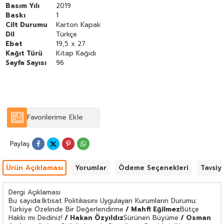
Osman Arolat
Gülün Adı Filmi Üzerine Bir Değerlendirme
/
Basım Yılı
2019
Emine Ceren Ak
Baskı
1
Cilt Durumu
Karton Kapak
Dil
Türkçe
Ebat
19,5 x 27
Kağıt Türü
Kitap Kağıdı
Sayfa Sayısı
96
Favorilerime Ekle
Paylaş
Ürün Açıklaması
Yorumlar
Ödeme Seçenekleri
Tavsiy
Dergi Açıklaması
Bu sayıda:İktisat Politikasını Uygulayan Kurumların Durumu:
Türkiye Özelinde Bir Değerlendirme
/ Mahfi Eğilmez
Bütçe
Hakkı mı Dediniz!
/ Hakan Özyıldız
Sürünen Büyüme
/ Osman