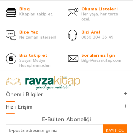
Blog
Okuma Listeleri
Kitapları takip et.
Her yaşa, her tarza
özel.
Bize Yaz
Bizi Ara!
Ne zaman istersen!
0850 304 36 49
Bizi takip et
Sorularınız İçin
Sosyal Medya
Bilgi@ravzakitap.com
Hesaplarımızdan
Önemli Bilgiler
Hızlı Erişim
E-Bülten Aboneliği
KAYIT OL