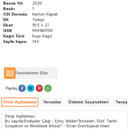
Payidar Kalacak mı? - Serdar Sayan21. Yüzyılda İnsani Gelişmede
Basım Yılı
2020
Eşitsizlikler: İnsani Gelişme Raporu'nun Düşündürdükleri - Asena
Baskı
1
CanerGörünmez Kadın - Duygu Kaplan
Cilt Durumu
Karton Kapak
Dil
Türkçe
Ebat
19,5 x 27
ISSN
9941801110
Kağıt Türü
Kuşe Kağıt
Sayfa Sayısı
144
Favorilerime Ekle
Paylaş
Ürün Açıklaması
Yorumlar
Ödeme Seçenekleri
Tavsiy
Dergi Açıklaması
Bu sayıda:Endişeler Çağı - Erinç Yeldan"İktisadın 'Gizli' Tarihi:
Sosyalizm ve Neoklasik İktisat" - Ercan ErenSiyasal İslam