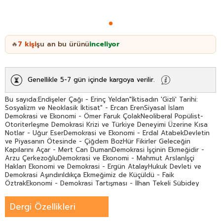
7
kişi
şu an bu ürünü
inceliyor
🔥
Genellikle 5-7 gün içinde kargoya verilir.
Bu sayıda:Endişeler Çağı - Erinç Yeldan"İktisadın 'Gizli' Tarihi:
Sosyalizm ve Neoklasik İktisat" - Ercan ErenSiyasal İslam
Demokrasi ve Ekonomi - Ömer Faruk ÇolakNeoliberal Popülist-
Otoriterleşme Demokrasi Krizi ve Türkiye Deneyimi Üzerine Kısa
Notlar - Uğur EserDemokrasi ve Ekonomi - Erdal AtabekDevletin
ve Piyasanın Ötesinde - Çiğdem BozHür Fikirler Geleceğin
Kapılarını Açar - Mert Can DumanDemokrasi İşçinin Ekmeğidir -
Arzu ÇerkezoğluDemokrasi ve Ekonomi - Mahmut Arslanİşçi
Hakları Ekonomi ve Demokrasi - Ergün AtalayHukuk Devleti ve
Demokrasi Aşındırıldıkça Ekmeğimiz de Küçüldü - Faik
ÖztrakEkonomi - Demokrasi Tartışması - İlhan Tekeli Sübidey
Togan Mahfi Eğilmez Aykut Lenger Süleyman DeğirmenSosyal
Bilimciler Konuşuyor: İzzettin Önder16. Ulusal Sosyal Bilimler
Dergi Özellikleri
Kongresi: İktisatçılar ve İktisatları - Asaf Savaş Akat Hüseyin
Özel Seyfettin Gürsel Ömer Faruk ÇolakCari Açık İlelebet