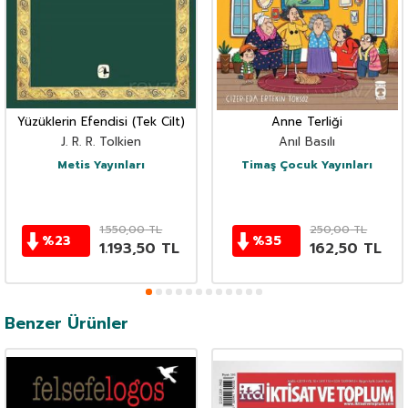
Yüzüklerin Efendisi (Tek Cilt)
Anne Terliği
J. R. R. Tolkien
Anıl Basılı
Metis Yayınları
Timaş Çocuk Yayınları
1.550,00
TL
250,00
TL
%
23
%
35
1.193,50
TL
162,50
TL
Benzer Ürünler