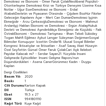
Demokrasi ve Ekonomi - Ömer Faruk ÇolakNeoliberal Popülist-
Otoriterleşme Demokrasi Krizi ve Türkiye Deneyimi Üzerine Kısa
Notlar - Uğur EserDemokrasi ve Ekonomi - Erdal
AtabekDevletin ve Piyasanın Ötesinde - Çiğdem BozHür Fikirler
Geleceğin Kapılarını Açar - Mert Can DumanDemokrasi İşçinin
Ekmeğidir - Arzu ÇerkezoğluDemokrasi ve Ekonomi - Mahmut
Arslanİşçi Hakları Ekonomi ve Demokrasi - Ergün AtalayHukuk
Devleti ve Demokrasi Aşındırıldıkça Ekmeğimiz de Küçüldü - Faik
ÖztrakEkonomi - Demokrasi Tartışması - İlhan Tekeli Sübidey
Togan Mahfi Eğilmez Aykut Lenger Süleyman DeğirmenSosyal
Bilimciler Konuşuyor: İzzettin Önder16. Ulusal Sosyal Bilimler
Kongresi: İktisatçılar ve İktisatları - Asaf Savaş Akat Hüseyin
Özel Seyfettin Gürsel Ömer Faruk ÇolakCari Açık İlelebet
Payidar Kalacak mı? - Serdar Sayan21. Yüzyılda İnsani
Gelişmede Eşitsizlikler: İnsani Gelişme Raporu'nun
Düşündürdükleri - Asena CanerGörünmez Kadın - Duygu
Kaplan
Dergi Özellikleri
Basım Yılı
2020
Baskı
1
Cilt Durumu
Karton Kapak
Dil
Türkçe
Ebat
19,5 x 27
ISSN
9941801110
Kağıt Türü
Kuşe Kağıt