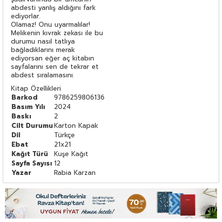
abdesti yanlış aldığını fark
ediyorlar.
Olamaz! Onu uyarmalılar!
Melikenin kıvrak zekası ile bu
durumu nasıl tatlıya
bağladıklarını merak
ediyorsan eğer aç kitabın
sayfalarını sen de tekrar et
abdest sıralamasını.
Kitap Özellikleri
Barkod
9786259806136
Basım Yılı
2024
Baskı
2
Cilt Durumu
Karton Kapak
Dil
Türkçe
Ebat
21x21
Kağıt Türü
Kuşe Kağıt
Sayfa Sayısı
12
Yazar
Rabia Karzan