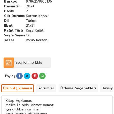
Barkod
9786259806136
Basım Yılı
2024
Baskı
2
Cilt Durumu
Karton Kapak
Dil
Türkçe
Ebat
21x21
Kağıt Türü
Kuşe Kağıt
Sayfa Sayısı
12
Yazar
Rabia Karzan
Favorilerime Ekle
Paylaş
Ürün Açıklaması
Yorumlar
Ödeme Seçenekleri
Tavsiy
Kitap Açıklaması
Melike ile abisi Ahmet namaz
için gittikleri caminin
şadırvanında bir amcanın