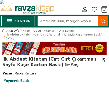
KİTAPLAR
Anasayfa
Kitap
Çocuk Kitapları
Dini Eğitim
İlk Abdest Kitabım (Cırt Cırt Çıkartmalı - İç Sayfa Kuşe Karton Baskı)
5+Yaş
İlk Abdest Kitabım (Cırt Cırt Çıkartmalı - İç
Sayfa Kuşe Karton Baskı) 5+Yaş
Yazar:
Rabia Karzan
Yayınevi:
Bulak