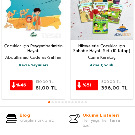
Çocuklar İçin Peygamberimizin
Hikayelerle Çocuklar İçin
Hayatı
Sahabe Hayatı Set (10 Kitap)
Abdulhamid Cude es-Sahhar
Cuma Karakoç
Ravza Yayınları
Aksa Çocuk
150,00
TL
800,00
TL
%
46
%
51
81,00
TL
396,00
TL
Blog
Okuma Listeleri
Kitapları takip et.
Her yaşa, her tarza
özel.