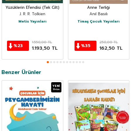
Yüzüklerin Efendisi (Tek Cilt)
Anne Terliği
J. R. R. Tolkien
Anıl Basılı
Metis Yayınları
Timaş Çocuk Yayınları
1.550,00
TL
250,00
TL
%
23
%
35
1.193,50
TL
162,50
TL
Benzer Ürünler
YENI
Ürün