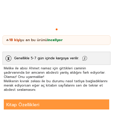
18
kişi
şu an bu ürünü
inceliyor
🔥
Genellikle 5-7 gün içinde kargoya verilir.
Melike ile abisi Ahmet namaz için gittikleri caminin
şadırvanında bir amcanın abdesti yanlış aldığını fark ediyorlar.
Olamaz! Onu uyarmalılar!
Melikenin kıvrak zekası ile bu durumu nasıl tatlıya bağladıklarını
merak ediyorsan eğer aç kitabın sayfalarını sen de tekrar et
abdest sıralamasını.
Kitap Özellikleri