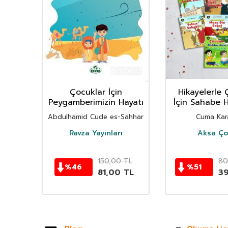
ime
Çocuklar İçin
Hikayelerle 
/
Peygamberimizin Hayatı
İçin Sahabe H
 4
(10 Kit
Abdulhamid Cude es-Sahhar
Cuma Kar
Ravza Yayınları
Aksa Ço
TL
150,00
TL
80
%
46
%
51
TL
81,00
TL
3