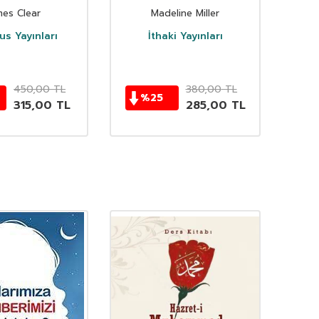
mes Clear
Madeline Miller
s Yayınları
İthaki Yayınları
D
450,00
TL
380,00
TL
%
25
315,00
TL
285,00
TL