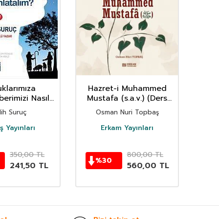
klarımıza
Hazret-i Muhammed
Elif
erimizi Nasıl
Mustafa (s.a.v.) (Ders
H
latalım?
Kitabı)
lih Suruç
Osman Nuri Topbaş
 Yayınları
Erkam Yayınları
350,00
TL
800,00
TL
%
30
241,50
TL
560,00
TL