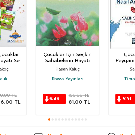
Çocuklar
Çocuklar Için Seçkin
Çocu
ayatı Set
Sahabelerin Hayati
Peygamb
ap)
An
akoç
Hasan Kaluç
Sa
cuk
Ravza Yayınları
Timaş
0,00
TL
150,00
TL
%
46
%
31
96,00
TL
81,00
TL