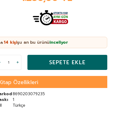
14
kişi
şu an bu ürünü
inceliyor
🔥
SEPETE EKLE
Kitap Özellikleri
arkod
8690203079235
askı
1
l
Türkçe