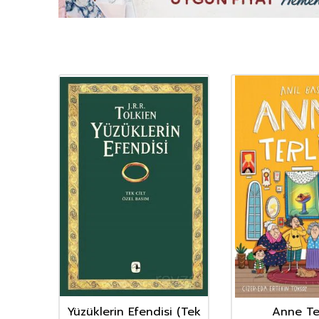
YENI
Ürün
nın
Yüzüklerin Efendisi (Tek
Anne Ter