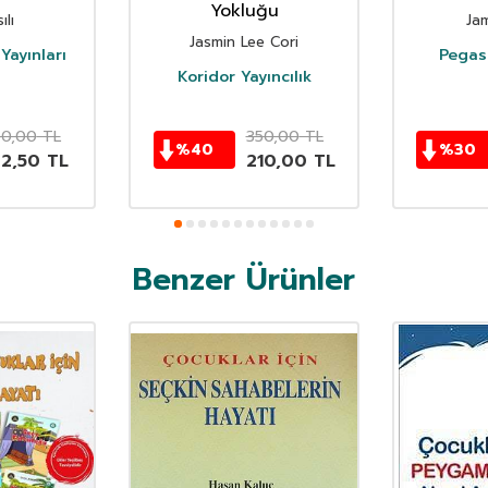
Yokluğu
ılı
Ja
Jasmin Lee Cori
Yayınları
Pegasu
Koridor Yayıncılık
50,00
TL
350,00
TL
%
40
%
30
62,50
TL
210,00
TL
Benzer Ürünler