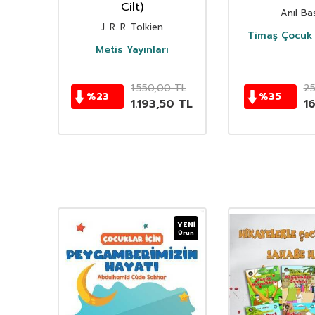
istan
Cilt)
Anıl Bas
i
J. R. R. Tolkien
Timaş Çocuk 
i
Metis Yayınları
TL
1.550,00
TL
2
%
23
%
35
TL
1.193,50
TL
1
YENI
Ürün