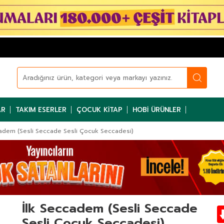
AR
TAKIM ESERLER
ÇOCUK KITAP
HOBI ÜRÜNLER
cadem (Sesli Seccade Sesli Çocuk Seccadesi)
İlk Seccadem (Sesli Seccade
Sesli Çocuk Seccadesi)