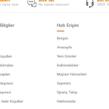
teleri
Bize Yaz
Bizi Ar
r tarza özel.
Ne zaman istersen!
0850 3
Bilgiler
Hızlı Erişim
İletişim
Anasayfa
oşulları
Yeni Ürünler
Noktaları
İndirimdekiler
apları
Müşteri Hizmetleri
zleşmesi
Sepetim
leşmesi
Sipariş Takip
 İade Koşulları
Hakkımızda