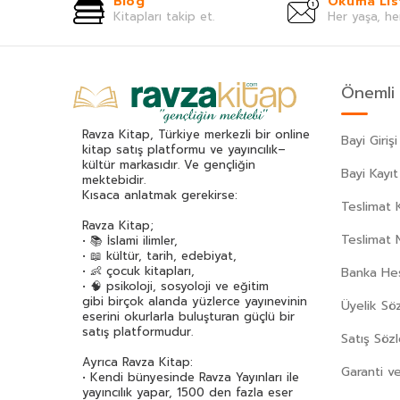
Blog
Okuma Lis
Kitapları takip et.
Her yaşa, he
Önemli 
Ravza Kitap, Türkiye merkezli bir online
Bayi Girişi
kitap satış platformu ve yayıncılık–
kültür markasıdır. Ve gençliğin
Bayi Kayıt
mektebidir.
Kısaca anlatmak gerekirse:
Teslimat K
Ravza Kitap;
Teslimat 
• 📚 İslami ilimler,
• 📖 kültür, tarih, edebiyat,
• 👶 çocuk kitapları,
Banka Hes
• 🧠 psikoloji, sosyoloji ve eğitim
gibi birçok alanda yüzlerce yayınevinin
Üyelik Sö
eserini okurlarla buluşturan güçlü bir
satış platformudur.
Satış Söz
Ayrıca Ravza Kitap:
Garanti ve
• Kendi bünyesinde Ravza Yayınları ile
yayıncılık yapar, 1500 den fazla eser