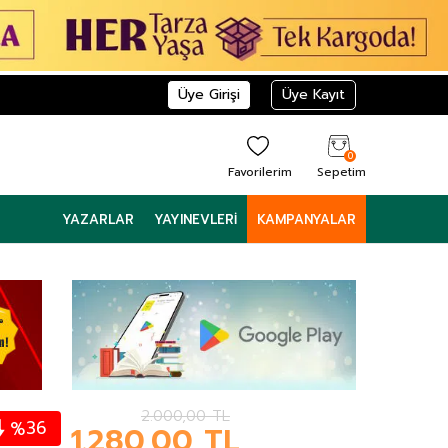
Üye Girişi
Üye Kayıt
0
Favorilerim
Sepetim
YAZARLAR
YAYINEVLERI
KAMPANYALAR
2.000,00
TL
36
%
1.280,00
TL