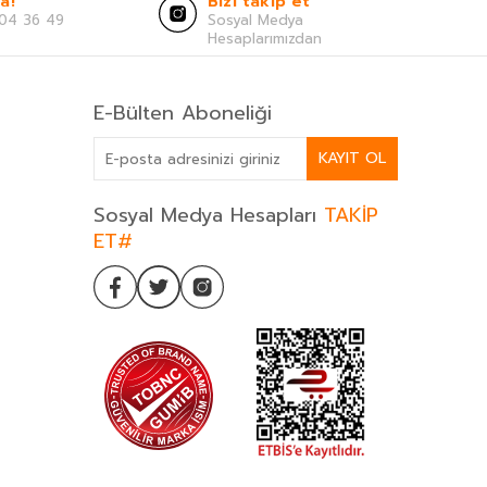
a!
Bizi takip et
04 36 49
Sosyal Medya
Hesaplarımızdan
E-Bülten Aboneliği
KAYIT OL
Sosyal Medya Hesapları
TAKİP
ET#