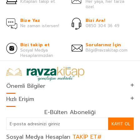
Kitapları takip et.
Her yaşa, her tarza
özel.
Bize Yaz
Bizi Ara!
Ne zaman istersen!
0850 304 36 49
Bizi takip et
Sorularınız İçin
Sosyal Medya
Bilgi@ravzakitap.com
Hesaplarımızdan
Önemli Bilgiler
Hızlı Erişim
E-Bülten Aboneliği
KAYIT OL
Sosyal Medya Hesapları
TAKİP ET#