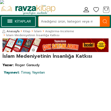
KİTAPLAR
Anasayfa
Kitap
İslam
Araştırma-Inceleme
İslam Medeniyetinin İnsanlığa Katkısı
İslam Medeniyetinin İnsanlığa Katkısı
Yazar:
Roger Garaudy
Yayınevi:
Timaş Yayınları