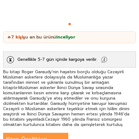
7
kişi
şu an bu ürünü
inceliyor
🔥
Genellikle 5-7 gün içinde kargoya verilir.
Bu kitap Roger Garaudy'nin hayatını borçlu olduğu Cezayirli
Müslüman askerlere dolayısıyla da Müslümanlığa yazar
tarafından minnet ve şükranla sunulmuş bir armağan
kitaptır.Müslüman askerler İkinci Dünya Savaşı sırasında
komutanlarının kesin emrine karşı çıkarak ve kırbaçlamasına
aldırmayarak Garaudy'ye ateş etmediler ve onu kurşuna
dizilmekten kurtardılar. Garaudy hürriyetine kavuşur kavuşmaz
Cezayirli o Müslüman askerlere teşekkür etmek için İslâm dinini
araştırdı ve İkinci Dünya Savaşının hemen ertesi yılında 1946'da
bu kitabını yayımladı.Cezayir 1960 yılında Fransız sömürgesi
olmaktan kurtulunca kitabını daha da genişleterek kurtuluş
savaşı vermiş olan Cezayirlilere ithaf etti.Garaudy'nin
komünistken yazdığı bu eser daha sonra İslâm hakkında