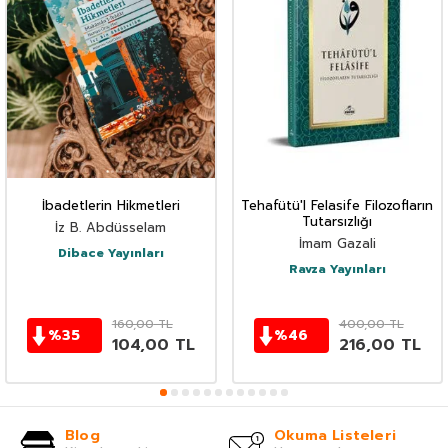
İbadetlerin Hikmetleri
Tehafütü'l Felasife Filozofların
Tutarsızlığı
İz B. Abdüsselam
İmam Gazali
Dibace Yayınları
Ravza Yayınları
160,00
TL
400,00
TL
%
35
%
46
104,00
TL
216,00
TL
Blog
Okuma Listeleri