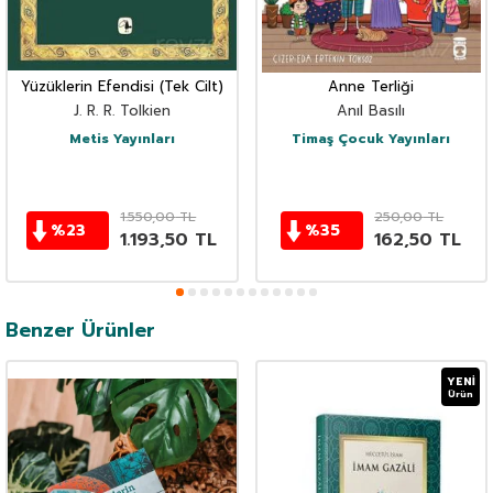
Yüzüklerin Efendisi (Tek Cilt)
Anne Terliği
J. R. R. Tolkien
Anıl Basılı
Metis Yayınları
Timaş Çocuk Yayınları
1.550,00
TL
250,00
TL
%
23
%
35
1.193,50
TL
162,50
TL
Benzer Ürünler
YENI
Ürün