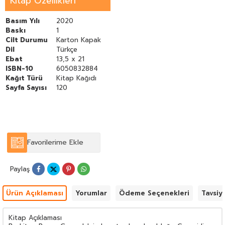
Kitap Özellikleri
yazacağı diğer kitaplarının çekirdeğini oluşturmuştur.
Basım Yılı
2020
Baskı
1
Cilt Durumu
Karton Kapak
Dil
Türkçe
Ebat
13,5 x 21
ISBN-10
6050832884
Kağıt Türü
Kitap Kağıdı
Sayfa Sayısı
120
Favorilerime Ekle
Paylaş
Ürün Açıklaması
Yorumlar
Ödeme Seçenekleri
Tavsiy
Kitap Açıklaması