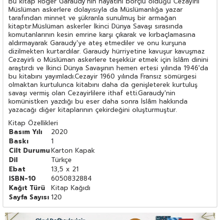
Bu kitap Roger Garaudy'nin hayatını borçlu olduğu Cezayirli
Müslüman askerlere dolayısıyla da Müslümanlığa yazar
tarafından minnet ve şükranla sunulmuş bir armağan
kitaptır.Müslüman askerler İkinci Dünya Savaşı sırasında
komutanlarının kesin emrine karşı çıkarak ve kırbaçlamasına
aldırmayarak Garaudy'ye ateş etmediler ve onu kurşuna
dizilmekten kurtardılar. Garaudy hürriyetine kavuşur kavuşmaz
Cezayirli o Müslüman askerlere teşekkür etmek için İslâm dinini
araştırdı ve İkinci Dünya Savaşının hemen ertesi yılında 1946'da
bu kitabını yayımladı.Cezayir 1960 yılında Fransız sömürgesi
olmaktan kurtulunca kitabını daha da genişleterek kurtuluş
savaşı vermiş olan Cezayirlilere ithaf etti.Garaudy'nin
komünistken yazdığı bu eser daha sonra İslâm hakkında
yazacağı diğer kitaplarının çekirdeğini oluşturmuştur.
Kitap Özellikleri
Basım Yılı
2020
Baskı
1
Cilt Durumu
Karton Kapak
Dil
Türkçe
Ebat
13,5 x 21
ISBN-10
6050832884
Kağıt Türü
Kitap Kağıdı
Sayfa Sayısı
120