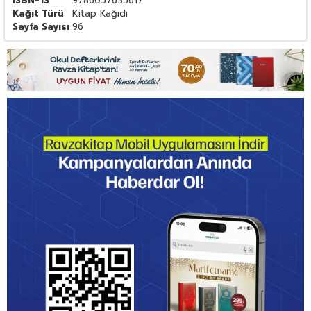
ISBN-13
9786057635617
Kağıt Türü
Kitap Kağıdı
Sayfa Sayısı
96