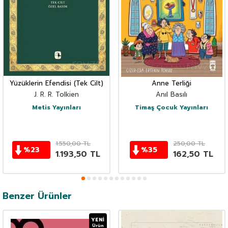
Yüzüklerin Efendisi (Tek Cilt)
Anne Terliği
J. R. R. Tolkien
Anıl Basılı
Metis Yayınları
Timaş Çocuk Yayınları
1.550,00
TL
250,00
TL
%
23
%
35
1.193,50
TL
162,50
TL
Benzer Ürünler
YENI
Ürün