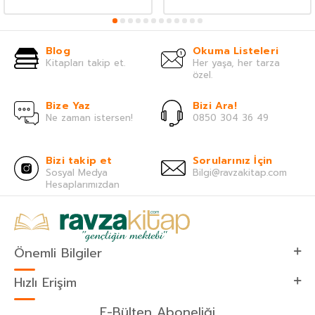
Blog
Okuma Listeleri
Kitapları takip et.
Her yaşa, her tarza
özel.
Bize Yaz
Bizi Ara!
Ne zaman istersen!
0850 304 36 49
Bizi takip et
Sorularınız İçin
Sosyal Medya
Bilgi@ravzakitap.com
Hesaplarımızdan
Önemli Bilgiler
Hızlı Erişim
E-Bülten Aboneliği