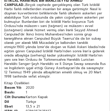
İSTİKLÂL HARBİ'NDE BİR İRANLI:SEYYİD AHMED
CANPULAD...
Birçok cephede gerçekleşmiş olan Türk İstiklâl
Harbi farklı milletlerden insanları bir araya getirmiştir. Nasıl ki
düşman kuvvetlerinin birliklerinde farklı ülkelerin askerleri yer
alabildiyse Türk ordusunda da yakın coğrafyanın askerleri yer
bulmuştur. Bunlardan biri de İstiklâl Harbi boyunca Türk
Ordusu'nda mülazım-ı sani (teğmen) ve mülazım-ı evvel
(üsteğmen) olarak hizmet vermiş olan İranlı Seyyid Ahmed
Canpulad'dır. İkinci İnönü Muharebesi'nden sonra grup
karargâhına alınan Canpulad Büyük Taarruz'da da bir subay
olarak yer alarak Milli Mücadale'ye kalbinden tanıklık
etmiştir.1900 yılında İzmir'de doğan ve Kuleli Askeri İdadisi'nde
eğitim gören Canpulad İstiklâl Harbi'nden sonra İran'a giderek
orada albaylığa (serheng) kadar yükselmiştir. İstiklâl Harbi'nin
yanı sıra İran Ordusu ile Türkmensahra Harekâtı Luristan
Harekâtı Senger-Şeyh Harekâtı ve II. Dünya Savaşı sırasında Rus
ve İngilizlerin işgal ettiği Güney Azerbaycan'da da savaşmıştır.
12 Temmuz 1949 yılında albaylıktan emekli olmuş ve 20 Mart
1998 tarihinde vefat etmiştir.
Kitap Özellikleri
Basım Yılı
2020
Baskı
1
Cilt Durumu
Karton Kapak
Dil
Türkçe
Ebat
13,5 x 21