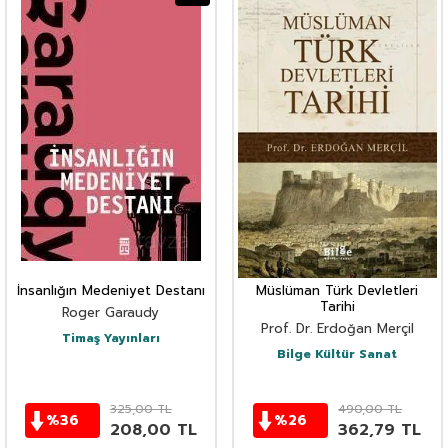
İnsanlığın Medeniyet Destanı
Müslüman Türk Devletleri
Tarihi
Roger Garaudy
Prof. Dr. Erdoğan Merçil
Timaş Yayınları
Bilge Kültür Sanat
325,00
TL
490,00
TL
%
36
%
26
208,00
TL
362,79
TL