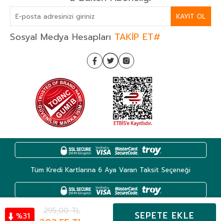
KAYIT OL
Sosyal Medya Hesapları
TAKİP ET#
Tüm Kredi Kartlarına 6 Aya Varan Taksit Seçeneği
295,00
TL
SEPETE EKLE
31
%
Kategoriler
Hesabım
Favoriler
Sepet