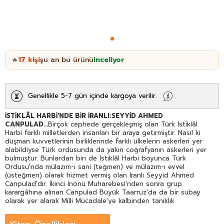
17
kişi
şu an bu ürünü
inceliyor
🔥
Genellikle 5-7 gün içinde kargoya verilir.
İSTİKLÂL HARBİ'NDE BİR İRANLI:SEYYİD AHMED
CANPULAD...
Birçok cephede gerçekleşmiş olan Türk İstiklâl
Harbi farklı milletlerden insanları bir araya getirmiştir. Nasıl ki
düşman kuvvetlerinin birliklerinde farklı ülkelerin askerleri yer
alabildiyse Türk ordusunda da yakın coğrafyanın askerleri yer
bulmuştur. Bunlardan biri de İstiklâl Harbi boyunca Türk
Ordusu'nda mülazım-ı sani (teğmen) ve mülazım-ı evvel
(üsteğmen) olarak hizmet vermiş olan İranlı Seyyid Ahmed
Canpulad'dır. İkinci İnönü Muharebesi'nden sonra grup
karargâhına alınan Canpulad Büyük Taarruz'da da bir subay
olarak yer alarak Milli Mücadale'ye kalbinden tanıklık
etmiştir.1900 yılında İzmir'de doğan ve Kuleli Askeri İdadisi'nde
eğitim gören Canpulad İstiklâl Harbi'nden sonra İran'a giderek