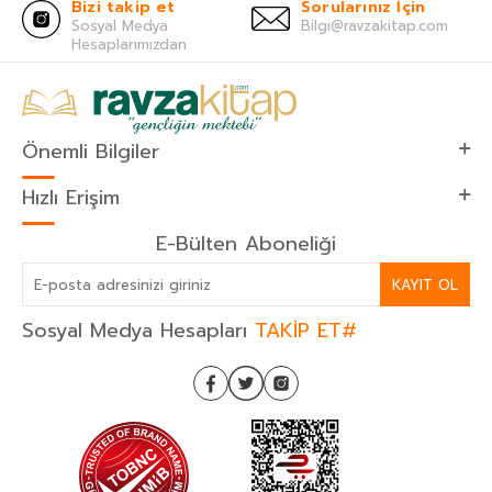
Bizi takip et
Sorularınız İçin
Sosyal Medya
Bilgi@ravzakitap.com
Hesaplarımızdan
Önemli Bilgiler
Hızlı Erişim
E-Bülten Aboneliği
KAYIT OL
Sosyal Medya Hesapları
TAKİP ET#