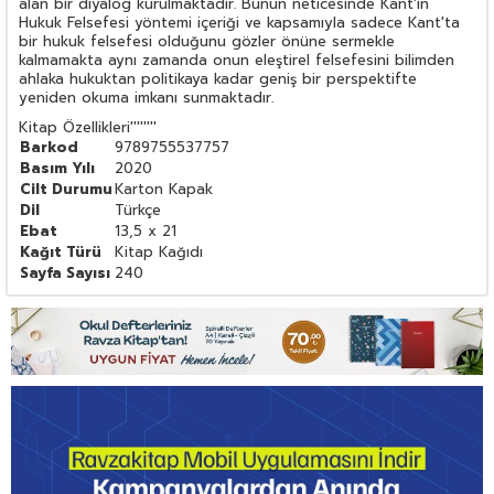
alan bir diyalog kurulmaktadır. Bunun neticesinde Kant'ın
Hukuk Felsefesi yöntemi içeriği ve kapsamıyla sadece Kant'ta
bir hukuk felsefesi olduğunu gözler önüne sermekle
kalmamakta aynı zamanda onun eleştirel felsefesini bilimden
ahlaka hukuktan politikaya kadar geniş bir perspektifte
yeniden okuma imkanı sunmaktadır.
Kitap Özellikleri
''''''''
Barkod
9789755537757
Basım Yılı
2020
Cilt Durumu
Karton Kapak
Dil
Türkçe
Ebat
13,5 x 21
Kağıt Türü
Kitap Kağıdı
Sayfa Sayısı
240