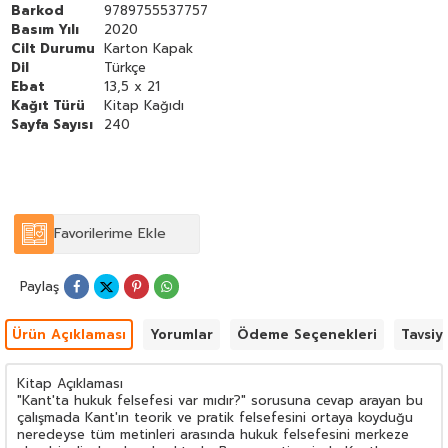
Barkod
9789755537757
Basım Yılı
2020
Cilt Durumu
Karton Kapak
Dil
Türkçe
Ebat
13,5 x 21
Kağıt Türü
Kitap Kağıdı
Sayfa Sayısı
240
Favorilerime Ekle
Paylaş
Ürün Açıklaması
Yorumlar
Ödeme Seçenekleri
Tavsiy
Kitap Açıklaması
"Kant'ta hukuk felsefesi var mıdır?" sorusuna cevap arayan bu
çalışmada Kant'ın teorik ve pratik felsefesini ortaya koyduğu
neredeyse tüm metinleri arasında hukuk felsefesini merkeze