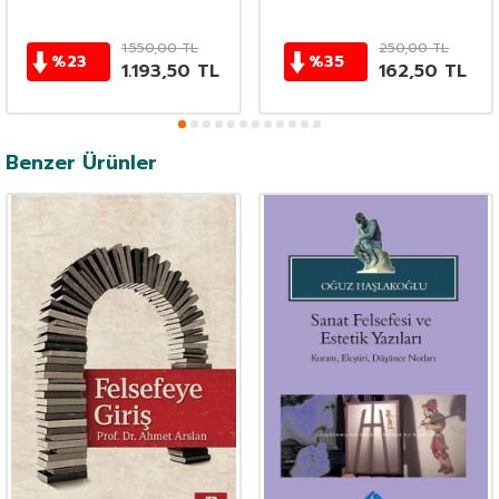
1.550,00
TL
250,00
TL
%
23
%
35
1.193,50
TL
162,50
TL
Benzer Ürünler