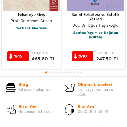
Felsefeye Giriş
Sanat Felsefesi ve Estetik
Yazıları
Prof. Dr. Ahmet Arslan
Doç. Dr. Oğuz Haşlakoğlu
Serbest Akademi
Sentez Yayım ve Dağıtım
(Bursa)
548,00
TL
275,00
TL
%
15
%
10
465,80
TL
247,50
TL
Blog
Okuma Listeleri
Kitapları takip et.
Her yaşa, her tarza
özel.
Bize Yaz
Bizi Ara!
Ne zaman istersen!
0850 304 36 49