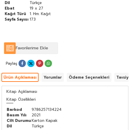
Dil
Türkçe
Ebat
19 x 27
Kağıt Türü
1. Hm. Kağıt
Sayfa Sayısı
173
Favorilerime Ekle
Paylaş
Ürün Açıklaması
Yorumlar
Ödeme Seçenekleri
Tavsiy
Kitap Açıklaması
Kitap Özellikleri
''''''''
Barkod
9786257134224
Basım Yılı
2021
Cilt Durumu
Karton Kapak
Dil
Türkçe