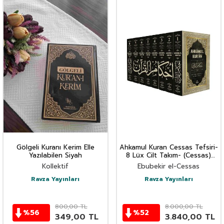
Gölgeli Kuranı Kerim Elle
Ahkamul Kuran Cessas Tefsiri-
Yazılabilen Siyah
8 Lüx Cilt Takım- (Cessas)
tefsiri
Kollektif
Ebubekir el-Cessas
Ravza Yayınları
Ravza Yayınları
800,00
TL
8.000,00
TL
%
56
%
52
349,00
TL
3.840,00
TL