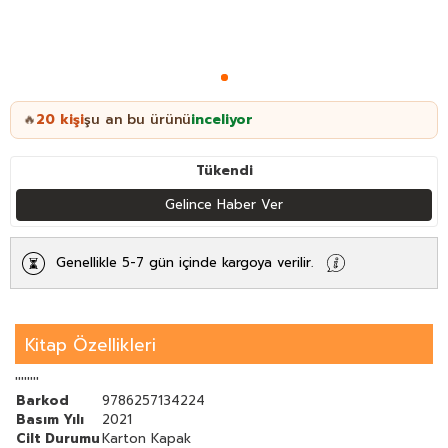
20
kişi
şu an bu ürünü
inceliyor
🔥
Tükendi
Gelince Haber Ver
Genellikle 5-7 gün içinde kargoya verilir.
Kitap Özellikleri
''''''''
Barkod
9786257134224
Basım Yılı
2021
Cilt Durumu
Karton Kapak