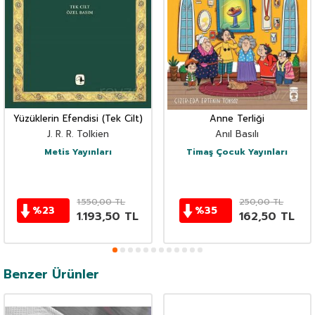
Yüzüklerin Efendisi (Tek Cilt)
Anne Terliği
J. R. R. Tolkien
Anıl Basılı
Metis Yayınları
Timaş Çocuk Yayınları
1.550,00
TL
250,00
TL
%
23
%
35
1.193,50
TL
162,50
TL
Benzer Ürünler