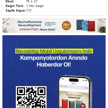
Ebat
19 x 27
Kağıt Türü
1. Hm. Kağıt
Sayfa Sayısı
173