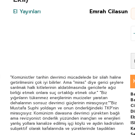
El Yayınları
Emrah Cilasun
"Komünistler tarihin devrimci mücadelede bir silah haline
getirilmesini çok iyi bilirler. Ama "miras" diye gerici şeylere
sarılmak halk kitlelerinin aldatılmasında gericilerle ağız
birliği etmek onlara suç ortaklığı etmek olur." "Biz
Ba
yığınların tükenmez enerjilerinin mucizeler yaratan
B
dehalarının sonsuz devrimci güçlerinin mirasçısıyız.""Biz
C
Mustafa Suphi yoldaşın ve onun önderliğindeki TKP'nin
Di
mirasçısıyız. Komünizm davasına devrimci yürekten bağlı
E
ama revizyonist önderlik yüzünden inançları ve enerjileri
I
yanlış yollara kanalize edilmiş işçi köylü ve aydın kadroların
subjektif olarak kafalarında ve yüreklerinde taşıdıkları
Ka
"devrim" ve "komünizm" ateşinin sarsılmaz inancının
Sa