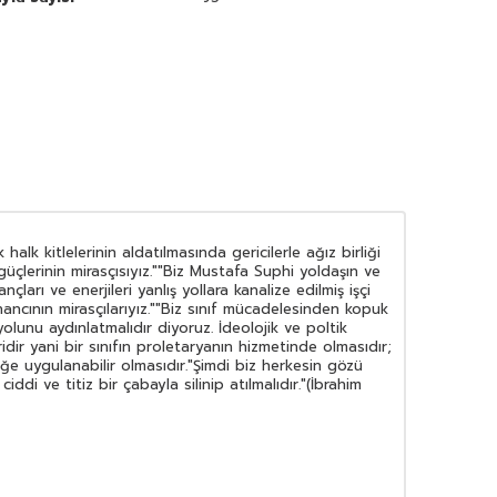
halk kitlelerinin aldatılmasında gericilerle ağız birliği
üçlerinin mirasçısıyız.""Biz Mustafa Suphi yoldaşın ve
rı ve enerjileri yanlış yollara kanalize edilmiş işçi
nancının mirasçılarıyız.""Biz sınıf mücadelesinden kopuk
olunu aydınlatmalıdır diyoruz. İdeolojik ve poltik
idir yani bir sınıfın proletaryanın hizmetinde olmasıdır;
ğe uygulanabilir olmasıdır."Şimdi biz herkesin gözü
di ve titiz bir çabayla silinip atılmalıdır."(İbrahim