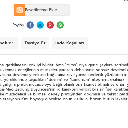
mirasçılarıyız.""Biz sınıf mücadelesinden kopuk entellektüel
geveziliği reddediyoruz. İdeolojik ve politik çalışma pratik
Favorilerime Ekle
mücadeleye bağlı olmalı ona hizmet etmeli ve onun
yolunu aydınlatmalıdır diyoruz. İdeolojik ve poltik eğitimin
belli bir sınırı ve sonu yoktur."Marksizm-Leninizm-Mao
Paylaş
Zedung Düşüncesi'nin iki karakteri vardır; biri sınıfsal
karakteridir yani bir sınıfın proletaryanın hizmetinde
olmasıdır; ikincisi de pratik karakteridir yani sınıf
mücadelesi üretim mücadelesi ve bilimsel deney
ekleri
Tavsiye Et
İade Koşulları
pratiğinden doğması ve tekrar pratiğe uygulanabilir
olmasıdır."Şimdi biz herkesin gözü önünde yükseklere bir
bayrak çekiyoruz. Bu bayrak proleteryanın Kızıl bayrağı
olacaksa onun kızıllığını bozan bütün lekeler ciddi ve titiz
getirilmesini çok iyi bilirler. Ama "miras" diye gerici şeylere sarılmak 
bir çabayla silinip atılmalıdır."(İbrahim Kaypakkaya)
 tükenmez enerjilerinin mucizeler yaratan dehalarının sonsuz devrimci g
sına devrimci yürekten bağlı ama revizyonist önderlik yüzünden inançla
ve yüreklerinde taşıdıkları "devrim" ve "komünizm" ateşinin sarsılmaz i
tik çalışma pratik mücadeleye bağlı olmalı ona hizmet etmeli ve onun y
zm-Mao Zedung Düşüncesi'nin iki karakteri vardır; biri sınıfsal karakter
retim mücadelesi ve bilimsel deney pratiğinden doğması ve tekrar prati
eryanın Kızıl bayrağı olacaksa onun kızıllığını bozan bütün lekeler cid