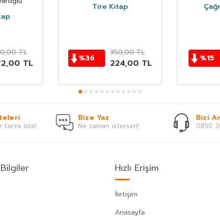
varoğlu
Tire Kitap
Çağr
tap
0,00
TL
350,00
TL
%
36
%
15
72,00
TL
224,00
TL
teleri
Bize Yaz
Bizi Ar
r tarza özel.
Ne zaman istersen!
0850 3
Bilgiler
Hızlı Erişim
İletişim
Anasayfa