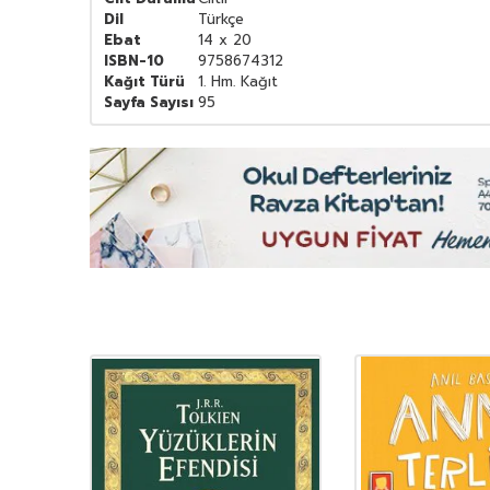
Dil
Türkçe
Ebat
14 x 20
ISBN-10
9758674312
Kağıt Türü
1. Hm. Kağıt
Sayfa Sayısı
95