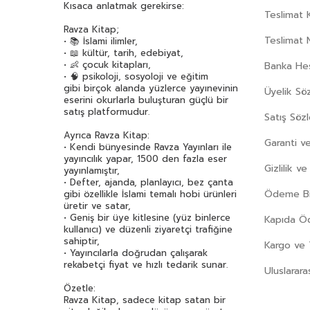
Kısaca anlatmak gerekirse:
Teslimat K
Ravza Kitap;
Teslimat 
• 📚 İslami ilimler,
• 📖 kültür, tarih, edebiyat,
• 👶 çocuk kitapları,
Banka Hes
• 🧠 psikoloji, sosyoloji ve eğitim
gibi birçok alanda yüzlerce yayınevinin
Üyelik Sö
eserini okurlarla buluşturan güçlü bir
satış platformudur.
Satış Söz
Ayrıca Ravza Kitap:
Garanti ve
• Kendi bünyesinde Ravza Yayınları ile
yayıncılık yapar, 1500 den fazla eser
Gizlilik v
yayınlamıştır,
• Defter, ajanda, planlayıcı, bez çanta
Ödeme Bil
gibi özellikle İslami temalı hobi ürünleri
üretir ve satar,
• Geniş bir üye kitlesine (yüz binlerce
Kapıda 
kullanıcı) ve düzenli ziyaretçi trafiğine
sahiptir,
Kargo ve 
• Yayıncılarla doğrudan çalışarak
rekabetçi fiyat ve hızlı tedarik sunar.
Uluslarara
Özetle:
Ravza Kitap, sadece kitap satan bir