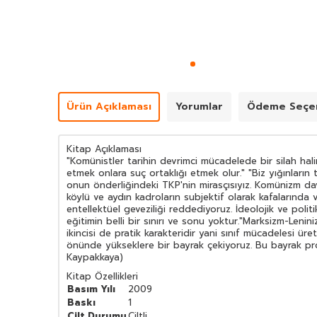
Ürün Açıklaması
Yorumlar
Ödeme Seçen
Kitap Açıklaması
"Komünistler tarihin devrimci mücadelede bir silah haline 
etmek onlara suç ortaklığı etmek olur." "Biz yığınların
onun önderliğindeki TKP'nin mirasçısıyız. Komünizm dava
köylü ve aydın kadroların subjektif olarak kafalarında 
entellektüel geveziliği reddediyoruz. İdeolojik ve poli
eğitimin belli bir sınırı ve sonu yoktur."Marksizm-Lenini
ikincisi de pratik karakteridir yani sınıf mücadelesi ü
önünde yükseklere bir bayrak çekiyoruz. Bu bayrak prolet
Kaypakkaya)
Kitap Özellikleri
Basım Yılı
2009
Baskı
1
Cilt Durumu
Ciltli