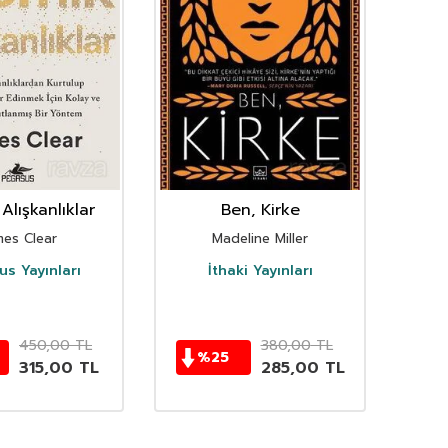
Alışkanlıklar
Ben, Kirke
mes Clear
Madeline Miller
s Yayınları
İthaki Yayınları
D
450,00
TL
380,00
TL
%
25
315,00
TL
285,00
TL