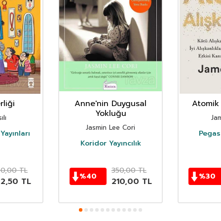
liği
Anne'nin Duygusal
Atomik 
Yokluğu
ılı
Ja
Jasmin Lee Cori
Yayınları
Pegasu
Koridor Yayıncılık
50,00
TL
350,00
TL
%
40
%
30
62,50
TL
210,00
TL