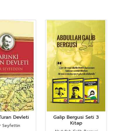
Turan Devleti
Galip Bergusi Seti 3
Neol
Kitap
 Seyfettin
N