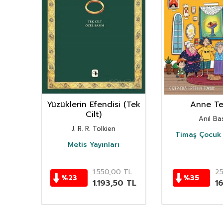
nın
Yüzüklerin Efendisi (Tek
Anne Ter
istan
Cilt)
Anıl Bas
i
J. R. R. Tolkien
Timaş Çocuk 
i
Metis Yayınları
TL
1.550,00
TL
2
%
23
%
35
TL
1.193,50
TL
1