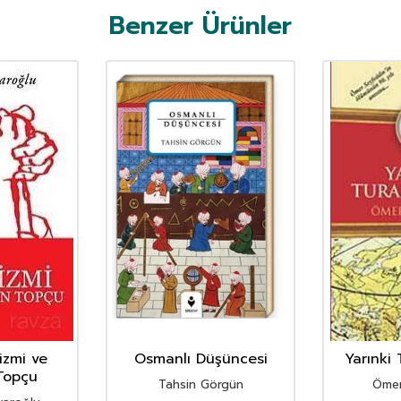
Benzer Ürünler
izmi ve
Osmanlı Düşüncesi
Yarınki 
Topçu
Tahsin Görgün
Ömer