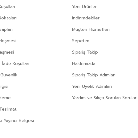
oşulları
Yeni Ürünler
Noktaları
İndirimdekiler
apları
Müşteri Hizmetleri
zleşmesi
Sepetim
leşmesi
Sipariş Takip
 İade Koşulları
Hakkımızda
e Güvenlik
Sipariş Takip Adımları
gisi
Yeni Üyelik Adımları
Ödeme
Yardım ve Sıkça Sorulan Sorular
Teslimat
sı Yayıncı Belgesi