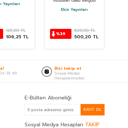
Abdullah Galib Bergusi
ı Yayınları
Ekin Yayınları
125,00
TL
820,00
TL
%
39
106,25
TL
500,20
TL
a!
Bizi takip et
04 36 49
Sosyal Medya
Hesaplarımızdan
E-Bülten Aboneliği
KAYIT OL
Sosyal Medya Hesapları
TAKİP