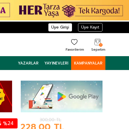
Üye Girişi
Üye Kayıt
0
Favorilerim
Sepetim
YAZARLAR
YAYINEVLERI
KAMPANYALAR
300,00
TL
24
%
228,00
TL