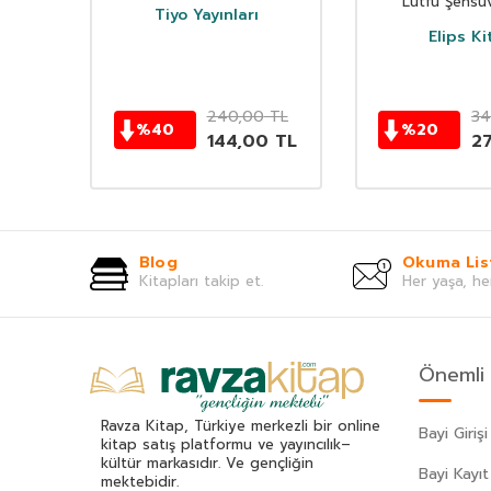
Lütfü Şehsu
rı
Tiyo Yayınları
Elips Ki
TL
240,00
TL
34
%
40
%
20
TL
144,00
TL
2
Blog
Okuma Lis
Kitapları takip et.
Her yaşa, he
Önemli 
Ravza Kitap, Türkiye merkezli bir online
Bayi Girişi
kitap satış platformu ve yayıncılık–
kültür markasıdır. Ve gençliğin
Bayi Kayıt
mektebidir.