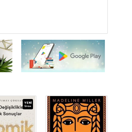
YENI
Ürün