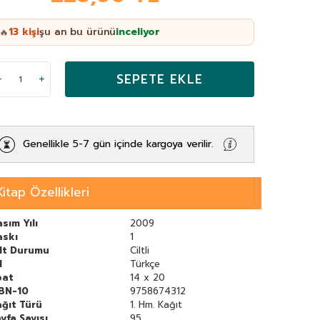
13
kişi
şu an bu ürünü
inceliyor
🔥
SEPETE EKLE
Genellikle 5-7 gün içinde kargoya verilir.
Kitap Özellikleri
sım Yılı
2009
askı
1
ilt Durumu
Ciltli
l
Türkçe
bat
14 x 20
SBN-10
9758674312
ğıt Türü
1. Hm. Kağıt
yfa Sayısı
95