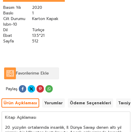
Rock and Roll’la haykırdı, uzaya çıktı, Ay’a ayak bastı,
Polonya’da, Macaristan’da, Çekoslovakya’da yeşeren “bahar”
Basım Yılı
2020
ümitlerinin solduğunu gördü. Ve nihayet bir duvarın yıkılışı bu
Baskı
1
devrin sonunu getirdi. İlkin Başar Özal Kısa Soğuk Savaş
Cilt Durumu
Karton Kapak
Tarihi’nde 1945-1990 yılları arasını adeta bir kameranın
Isbn-10
vizöründen aktarır gibi canlı bir anlatımla sunuyor. Dönemler
Dil
Türkçe
arası bağlantılar kurarak geçmiş’le gün’ü bir araya getiriyor.
Ebat
13.5*21
Sayfa
512
Favorilerime Ekle
Paylaş
Ürün Açıklaması
Yorumlar
Ödeme Seçenekleri
Tavsiy
Kitap Açıklaması
20. yüzyılın ortalarında insanlık, II. Dünya Savaşı denen altı yıl