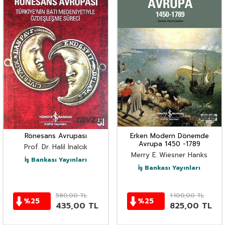
Rönesans Avrupası
Erken Modern Dönemde
Avrupa 1450 -1789
Prof. Dr. Halil İnalcık
Merry E. Wiesner Hanks
İş Bankası Yayınları
İş Bankası Yayınları
580,00
TL
1.100,00
TL
%
25
%
25
435,00
TL
825,00
TL