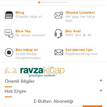
Blog
Okuma Listeleri
Kitapları takip et.
Her yaşa, her tarza
özel.
Bize Yaz
Bizi Ara!
Ne zaman istersen!
0850 304 36 49
Bizi takip et
Sorularınız İçin
Sosyal Medya
Bilgi@ravzakitap.com
Hesaplarımızdan
Önemli Bilgiler
Hızlı Erişim
E-Bülten Aboneliği