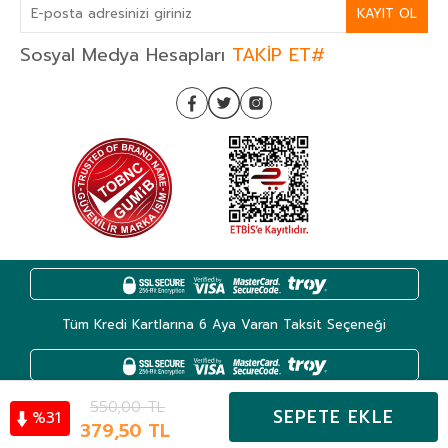
KAYIT OL
Sosyal Medya Hesapları
TAKİP ET#
Tüm Kredi Kartlarına 6 Aya Varan Taksit Seçeneği
550,00
TL
SEPETE EKLE
31
%
Kategoriler
379,50
TL
Hesabım
Favoriler
Sepet