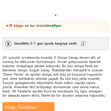
15
kişi
şu an bu ürünü
inceliyor
🔥
Genellikle 5-7 gün içinde kargoya verilir.
20. yüzyılın ortalarında insanlık, II. Dünya Savaşı denen altı yıl
sürmüş bir kâbustan kurtulmuştu. Ancak gökyüzünde karanlık
bulutlar dolaşmaya devam ediyordu. Bu kez dünya farklı bir
kavramla tanıştı: Soğuk Savaş. “Baltıklardan Adriyatik”e uzanan
“Demir Perde” ile ayrılan dünya, kırk beş yıl boyunca topyekûn
yok olma tehdidinin altında yaşadı. Bu kırk beş yılda insanlık;
Sovyet gulaglarında milyonlarla ifade edilen sayıda canını
yitirdi, Amerikan McCarthyciliği döneminde cadı avına maruz
kaldı, 38. Paralel’le ayrılan Kore’de kendisiyle hiç ilgisi olmayan
bir davada kanını akıttı, Berlin’de bir duvarın arkasına hapsoldu,
Küba’da tırmanan krizle nükleer yok oluşun eşiğinden döndü,
Vietnam’da girdiği bataklıktan yıllarca çıkamadı, iki kutup
Kitap Özellikleri
arasına sıkıştırılmaya karşı isyanını çiçek çocuklarla, Beatles’la,