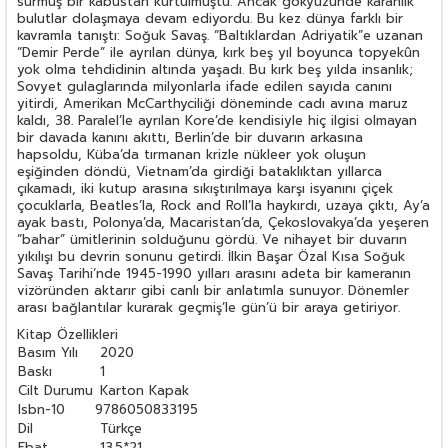
sürmüş bir kâbustan kurtulmuştu. Ancak gökyüzünde karanlık
bulutlar dolaşmaya devam ediyordu. Bu kez dünya farklı bir
kavramla tanıştı: Soğuk Savaş. “Baltıklardan Adriyatik”e uzanan
“Demir Perde” ile ayrılan dünya, kırk beş yıl boyunca topyekûn
yok olma tehdidinin altında yaşadı. Bu kırk beş yılda insanlık;
Sovyet gulaglarında milyonlarla ifade edilen sayıda canını
yitirdi, Amerikan McCarthyciliği döneminde cadı avına maruz
kaldı, 38. Paralel’le ayrılan Kore’de kendisiyle hiç ilgisi olmayan
bir davada kanını akıttı, Berlin’de bir duvarın arkasına
hapsoldu, Küba’da tırmanan krizle nükleer yok oluşun
eşiğinden döndü, Vietnam’da girdiği bataklıktan yıllarca
çıkamadı, iki kutup arasına sıkıştırılmaya karşı isyanını çiçek
çocuklarla, Beatles’la, Rock and Roll’la haykırdı, uzaya çıktı, Ay’a
ayak bastı, Polonya’da, Macaristan’da, Çekoslovakya’da yeşeren
“bahar” ümitlerinin solduğunu gördü. Ve nihayet bir duvarın
yıkılışı bu devrin sonunu getirdi. İlkin Başar Özal Kısa Soğuk
Savaş Tarihi’nde 1945-1990 yılları arasını adeta bir kameranın
vizöründen aktarır gibi canlı bir anlatımla sunuyor. Dönemler
arası bağlantılar kurarak geçmiş’le gün’ü bir araya getiriyor.
Kitap Özellikleri
Basım Yılı
2020
Baskı
1
Cilt Durumu
Karton Kapak
Isbn-10
9786050833195
Dil
Türkçe
Ebat
13.5*21