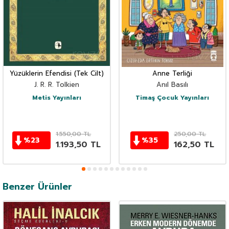
Yüzüklerin Efendisi (Tek Cilt)
Anne Terliği
J. R. R. Tolkien
Anıl Basılı
Metis Yayınları
Timaş Çocuk Yayınları
1.550,00
TL
250,00
TL
%
23
%
35
1.193,50
TL
162,50
TL
Benzer Ürünler