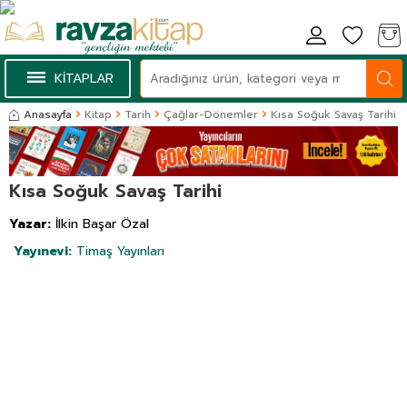
KİTAPLAR
Anasayfa
Kitap
Tarih
Çağlar-Dönemler
Kısa Soğuk Savaş Tarihi
Kısa Soğuk Savaş Tarihi
Yazar:
İlkin Başar Özal
Yayınevi:
Timaş Yayınları