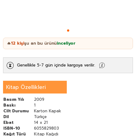
12
kişi
şu an bu ürünü
inceliyor
🔥
Genellikle 5-7 gün içinde kargoya verilir.
Kitap Özellikleri
Basım Yılı
2009
Baskı
1
Cilt Durumu
Karton Kapak
Dil
Türkçe
Ebat
14 x 21
ISBN-10
6055829803
Kağıt Türü
Kitap Kağıdı