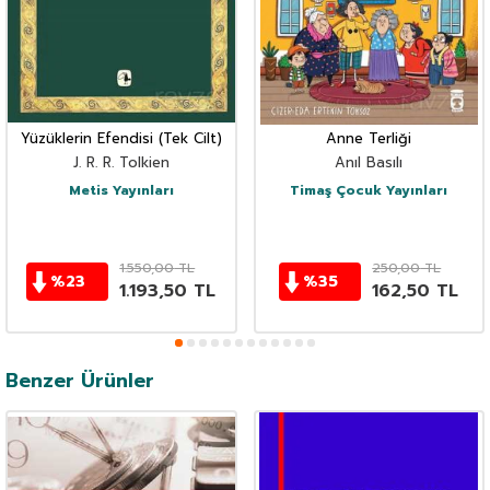
Yüzüklerin Efendisi (Tek Cilt)
Anne Terliği
J. R. R. Tolkien
Anıl Basılı
Metis Yayınları
Timaş Çocuk Yayınları
1.550,00
TL
250,00
TL
%
23
%
35
1.193,50
TL
162,50
TL
Benzer Ürünler