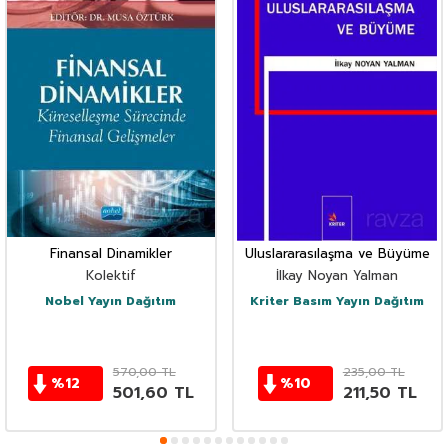
Finansal Dinamikler
Uluslararasılaşma ve Büyüme
Kolektif
İlkay Noyan Yalman
Nobel Yayın Dağıtım
Kriter Basım Yayın Dağıtım
570,00
TL
235,00
TL
%
12
%
10
501,60
TL
211,50
TL