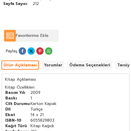
Sayfa Sayısı
212
Favorilerime Ekle
Paylaş
Ürün Açıklaması
Yorumlar
Ödeme Seçenekleri
Tavsiy
Kitap Açıklaması
Kitap Özellikleri
Basım Yılı
2009
Baskı
1
Cilt Durumu
Karton Kapak
Dil
Türkçe
Ebat
14 x 21
ISBN-10
6055829803
Kağıt Türü
Kitap Kağıdı