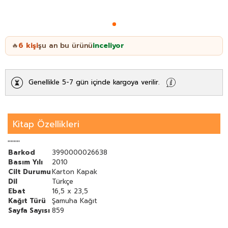
6
kişi
şu an bu ürünü
inceliyor
🔥
Genellikle 5-7 gün içinde kargoya verilir.
Kitap Özellikleri
''''''''
Barkod
3990000026638
Basım Yılı
2010
Cilt Durumu
Karton Kapak
Dil
Türkçe
Ebat
16,5 x 23,5
Kağıt Türü
Şamuha Kağıt
Sayfa Sayısı
859