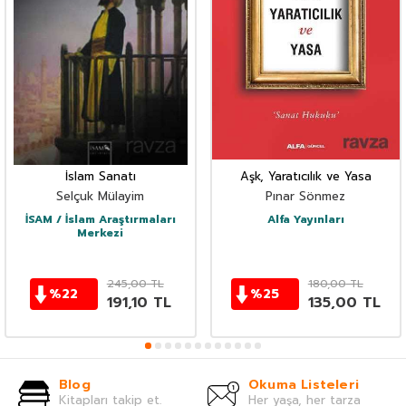
İslam Sanatı
Aşk, Yaratıcılık ve Yasa
Selçuk Mülayim
Pınar Sönmez
İSAM / İslam Araştırmaları
Alfa Yayınları
Merkezi
245,00
TL
180,00
TL
%
22
%
25
191,10
TL
135,00
TL
Blog
Okuma Listeleri
Kitapları takip et.
Her yaşa, her tarza