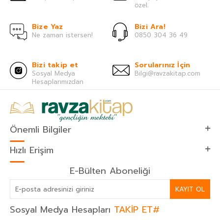
özel.
Bize Yaz
Bizi Ara!
Ne zaman istersen!
0850 304 36 49
Bizi takip et
Sorularınız İçin
Sosyal Medya
Bilgi@ravzakitap.com
Hesaplarımızdan
Önemli Bilgiler
Hızlı Erişim
E-Bülten Aboneliği
KAYIT OL
Sosyal Medya Hesapları
TAKİP ET#