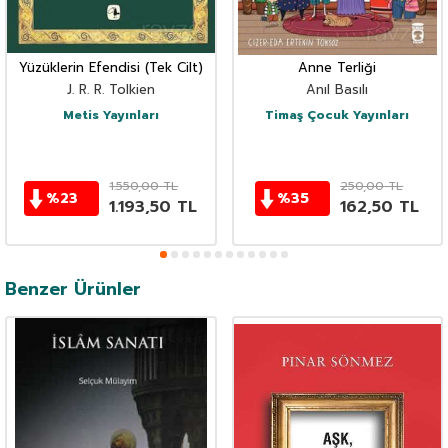
Yüzüklerin Efendisi (Tek Cilt)
Anne Terliği
J. R. R. Tolkien
Anıl Basılı
Metis Yayınları
Timaş Çocuk Yayınları
1.550,00
TL
250,00
TL
%
23
%
35
1.193,50
TL
162,50
TL
Benzer Ürünler