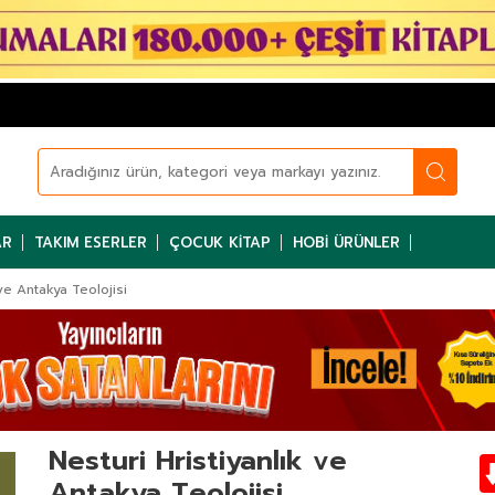
AR
TAKIM ESERLER
ÇOCUK KITAP
HOBI ÜRÜNLER
 ve Antakya Teolojisi
Nesturi Hristiyanlık ve
Antakya Teolojisi