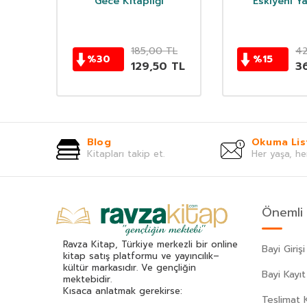
lık
Gece Kitaplığı
Eskiyeni Ya
TL
185,00
TL
42
%
30
%
15
TL
129,50
TL
36
Blog
Okuma Lis
Kitapları takip et.
Her yaşa, he
Önemli 
Ravza Kitap, Türkiye merkezli bir online
Bayi Girişi
kitap satış platformu ve yayıncılık–
kültür markasıdır. Ve gençliğin
Bayi Kayıt
mektebidir.
Kısaca anlatmak gerekirse:
Teslimat K