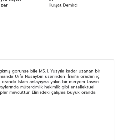
azar
Kürşat Demirci
ıkmış görünse bile MS. I. Yüzyıla kadar uzanan bir
zamanda Urfa Nusaybin üzerinden İran'a oradan iç
k oranda İslam anlayışına yakın bir meryem tasviri
aylarında mütercimlik hekimlik gibi entellektüel
ruplar mevcuttur. Elinizdeki çalışma büyük oranda