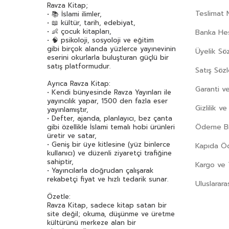
Ravza Kitap;
Teslimat 
• 📚 İslami ilimler,
• 📖 kültür, tarih, edebiyat,
• 👶 çocuk kitapları,
Banka Hes
• 🧠 psikoloji, sosyoloji ve eğitim
gibi birçok alanda yüzlerce yayınevinin
Üyelik Sö
eserini okurlarla buluşturan güçlü bir
satış platformudur.
Satış Söz
Ayrıca Ravza Kitap:
Garanti ve
• Kendi bünyesinde Ravza Yayınları ile
yayıncılık yapar, 1500 den fazla eser
Gizlilik v
yayınlamıştır,
• Defter, ajanda, planlayıcı, bez çanta
Ödeme Bil
gibi özellikle İslami temalı hobi ürünleri
üretir ve satar,
• Geniş bir üye kitlesine (yüz binlerce
Kapıda 
kullanıcı) ve düzenli ziyaretçi trafiğine
sahiptir,
Kargo ve 
• Yayıncılarla doğrudan çalışarak
rekabetçi fiyat ve hızlı tedarik sunar.
Uluslarara
Özetle:
Ravza Kitap, sadece kitap satan bir
site değil; okuma, düşünme ve üretme
kültürünü merkeze alan bir