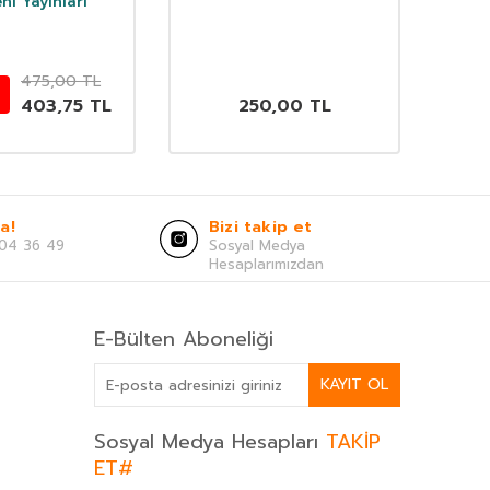
ni Yayınları
475,00
TL
403,75
TL
250,00
TL
a!
Bizi takip et
04 36 49
Sosyal Medya
Hesaplarımızdan
E-Bülten Aboneliği
KAYIT OL
Sosyal Medya Hesapları
TAKİP
ET#