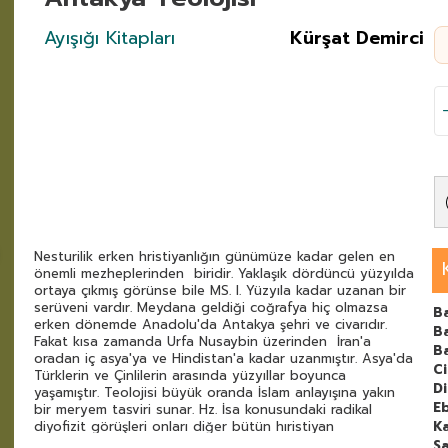
Ayışığı Kitapları
Kürşat Demirci
Nesturilik erken hristiyanlığın günümüze kadar gelen en
önemli mezheplerinden biridir. Yaklaşık dördüncü yüzyılda
ortaya çıkmış görünse bile MS. I. Yüzyıla kadar uzanan bir
serüveni vardır. Meydana geldiği coğrafya hiç olmazsa
B
erken dönemde Anadolu'da Antakya şehri ve civarıdır.
Ba
Fakat kısa zamanda Urfa Nusaybin üzerinden İran'a
B
oradan iç asya'ya ve Hindistan'a kadar uzanmıştır. Asya'da
C
Türklerin ve Çinlilerin arasında yüzyıllar boyunca
Di
yaşamıştır. Teolojisi büyük oranda İslam anlayışına yakın
E
bir meryem tasviri sunar. Hz. İsa konusundaki radikal
diyofizit görüşleri onları diğer bütün hıristiyan
Ka
mezheplerinden ayırır. Emevi ve Abbasi saraylarında
Sa