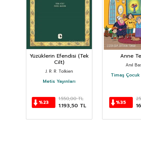
nın
Yüzüklerin Efendisi (Tek
Anne Ter
istan
Cilt)
Anıl Bas
i
J. R. R. Tolkien
Timaş Çocuk 
i
Metis Yayınları
TL
1.550,00
TL
2
%
23
%
35
TL
1.193,50
TL
1