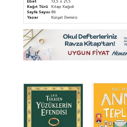
Ebat
13,5 x 21,5
Kağıt Türü
Kitap Kağıdı
Sayfa Sayısı
86
Yazar
Kürşat Demirci
YENI
Ürün