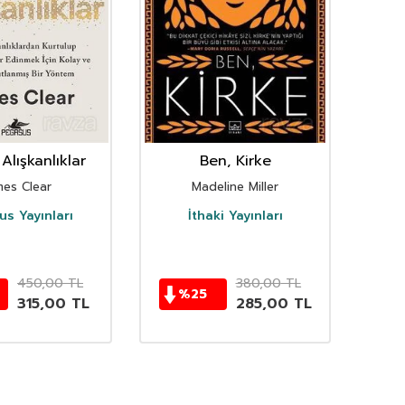
Alışkanlıklar
Ben, Kirke
mes Clear
Madeline Miller
s Yayınları
İthaki Yayınları
D
450,00
TL
380,00
TL
%
25
315,00
TL
285,00
TL