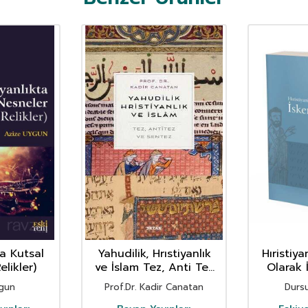
ta Kutsal
Yahudilik, Hrıstiyanlık
Hıristiy
elikler)
ve İslam Tez, Anti Tez
Olarak 
ve Sentez
ygun
Prof.Dr. Kadir Canatan
Dursu