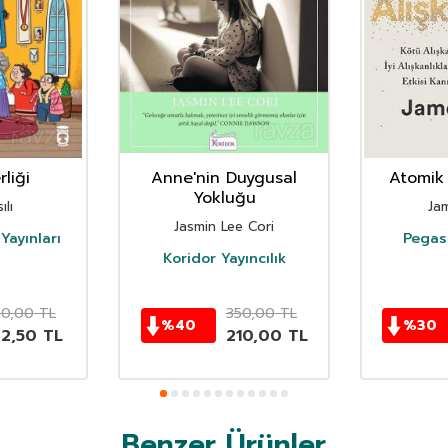
liği
Anne'nin Duygusal
Atomik 
Yokluğu
ılı
Ja
Jasmin Lee Cori
Yayınları
Pegasu
Koridor Yayıncılık
50,00
TL
350,00
TL
%
40
%
30
62,50
TL
210,00
TL
Benzer Ürünler