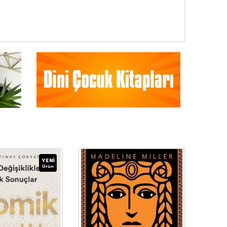
YENI
Ürün