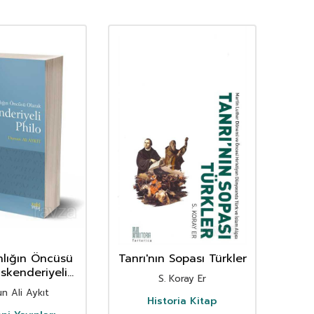
anlığın Öncüsü
Tanrı'nın Sopası Türkler
Kal
İskenderiyeli
S. Koray Er
Philo
n Ali Aykıt
Historia Kitap
E