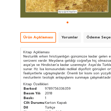
Ürün Açıklaması
Yorumlar
Ödeme Seçen
Kitap Açıklaması
Nesturilik erken hristiyanlığın günümüze kadar gelen e
serüveni vardır. Meydana geldiği coğrafya hiç olmazs
asya'ya ve Hindistan'a kadar uzanmıştır. Asya'da Türkle
sunar. Hz. İsa konusundaki radikal diyofizit görüşleri o
faaliyetlerle uğraşmışlardır. Önemli bir kısmı son yüzyı
nesturilerin teolojik anlayışlarını sunmaya çalışmaktadır
Kitap Özellikleri
Barkod
9789756336359
Basım Yılı
2018
Baskı
1
Cilt Durumu
Karton Kapak
Dil
Türkçe