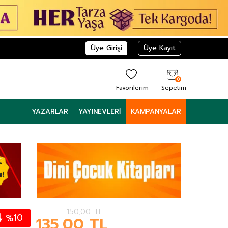
Üye Girişi
Üye Kayıt
0
Favorilerim
Sepetim
YAZARLAR
YAYINEVLERI
KAMPANYALAR
150,00
TL
10
%
135,00
TL