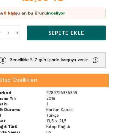
6
kişi
şu an bu ürünü
inceliyor
🔥
SEPETE EKLE
Genellikle 5-7 gün içinde kargoya verilir.
Kitap Özellikleri
arkod
9789756336359
sım Yılı
2018
askı
1
ilt Durumu
Karton Kapak
l
Türkçe
bat
13,5 x 21,5
ğıt Türü
Kitap Kağıdı
yfa Sayısı
86