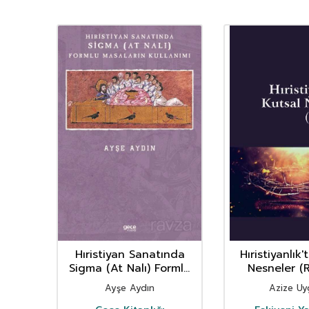
Hıristiyan Sanatında
Hıristiyanlık'
Sigma (At Nalı) Formlu
Nesneler (R
Masaların Kullanımı
Ayşe Aydın
Azize U