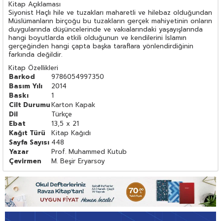
Kitap Açıklaması
Siyonist Haçlı hile ve tuzakları maharetli ve hilebaz olduğundan
Müslümanların birçoğu bu tuzakların gerçek mahiyetinin onların
duygularında düşüncelerinde ve vakıalarındaki yaşayışlarında
hangi boyutlarda etkili olduğunun ve kendilerini İslamın
gerçeğinden hangi çapta başka taraflara yönlendirdiğinin
farkında değildir.
Kitap Özellikleri
Barkod
9786054997350
Basım Yılı
2014
Baskı
1
Cilt Durumu
Karton Kapak
Dil
Türkçe
Ebat
13,5 x 21
Kağıt Türü
Kitap Kağıdı
Sayfa Sayısı
448
Yazar
Prof. Muhammed Kutub
Çevirmen
M. Beşir Eryarsoy