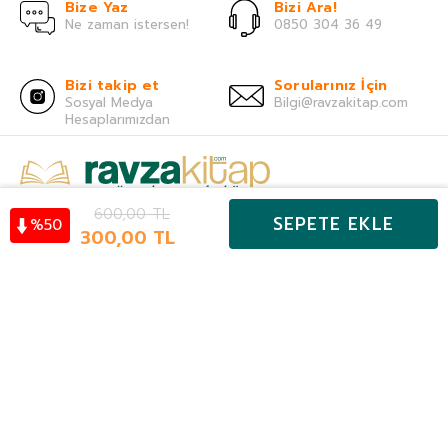
Bize Yaz
Bizi Ara!
Ne zaman istersen!
0850 304 36 49
Bizi takip et
Sorularınız İçin
Sosyal Medya
Bilgi@ravzakitap.com
Hesaplarımızdan
600,00
TL
Önemli Bilgiler
SEPETE EKLE
50
%
Kategoriler
300,00
TL
Hesabım
Favoriler
Sepet
Hızlı Erişim
E-Bülten Aboneliği
KAYIT OL
Sosyal Medya Hesapları
TAKİP ET#