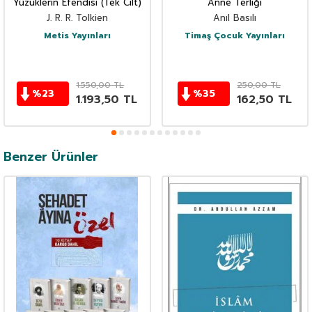
Yüzüklerin Efendisi (Tek Cilt)
Anne Terliği
J. R. R. Tolkien
Anıl Basılı
Metis Yayınları
Timaş Çocuk Yayınları
1.550,00
TL
250,00
TL
%
23
%
35
1.193,50
TL
162,50
TL
Benzer Ürünler