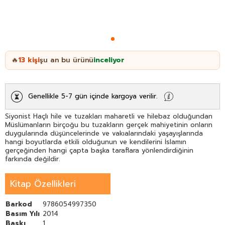
13
kişi
şu an bu ürünü
inceliyor
🔥
Genellikle 5-7 gün içinde kargoya verilir.
Siyonist Haçlı hile ve tuzakları maharetli ve hilebaz olduğundan
Müslümanların birçoğu bu tuzakların gerçek mahiyetinin onların
duygularında düşüncelerinde ve vakıalarındaki yaşayışlarında
hangi boyutlarda etkili olduğunun ve kendilerini İslamın
gerçeğinden hangi çapta başka taraflara yönlendirdiğinin
farkında değildir.
Kitap Özellikleri
Barkod
9786054997350
Basım Yılı
2014
Baskı
1