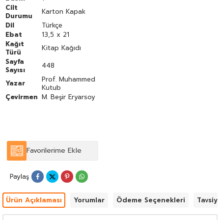
Cilt
Karton Kapak
Durumu
Dil
Türkçe
Ebat
13,5 x 21
Kağıt
Kitap Kağıdı
Türü
Sayfa
448
Sayısı
Prof. Muhammed
Yazar
Kutub
Çevirmen
M. Beşir Eryarsoy
Favorilerime Ekle
Paylaş
Ürün Açıklaması
Yorumlar
Ödeme Seçenekleri
Tavsiy