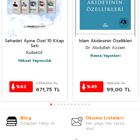
Sehadet Ayina Özel 10 Kitap
Islam Akidesinin Özellikleri
Seti
Dr. Abdullah Azzam
Kollektif
Ravza Yayınları
Yüksel Yayıncılık
1.750,00
TL
180,00
TL
%
62
%
45
671,75
TL
99,00
TL
Blog
Okuma Listeleri
Kitapları takip et.
Her yaşa, her tarza
özel.