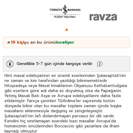
19
kişi
şu an bu ürünü
inceliyor
🔥
Genellikle 5-7 gün içinde kargoya verilir.
Hint masal edebiyatının en önemli eserlerinden Şukasaptati'nin
ne zaman ve kim tarafından yazıldığı bilinmemektedir.
Hitopadeşa veya Masal Irmaklarının Okyanusu Kathāsaritsāgara
gibi eserlere göre adı daha az duyulmuş olsa da Papağanın
Yetmiş Masalı Batı Asya ve Avrupa edebiyatlarını daha fazla
etkilemiştir. Farsça çevirileri Tûtînâme'ler sayesinde bütün
dünyada bilinir olan bu masallar toplamı zaman içinde başka
masalların eklenmesiyle değişmiş ve zenginleşmiştir.
Şukasaptati'nin lafı dolandırmayan pervasız bir dili vardır.
Kendini hiç sınırlamayan eserdeki bazı masallar Avrupa'da
hümanizmin öncülerinden Boccaccio gibi yazarlara da ilham
kaynağı olmuştur.