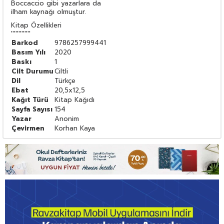
Boccaccio gibi yazarlara da
ilham kaynağı olmuştur.
Kitap Özellikleri
'''''''''''''
Barkod
9786257999441
Basım Yılı
2020
Baskı
1
Cilt Durumu
Ciltli
Dil
Türkçe
Ebat
20,5x12,5
Kağıt Türü
Kitap Kağıdı
Sayfa Sayısı
154
Yazar
Anonim
Çevirmen
Korhan Kaya