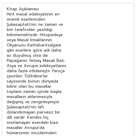
Kitap Açıklaması
Hint masal edebiyatının en
önemli eserlerinden
Şukasaptati'nin ne zaman ve
kim tarafından yazıldığı
bilinmemektedir. Hitopadeşa
veya Masal Irmaklarının
Okyanusu Kathāsaritsāgara
gibi eserlere göre adı daha
az duyulmuş olsa da
Papağanın Yetmiş Masalı Batı
Asya ve Avrupa edebiyatlarını
daha fazla etkilemiştir. Farsça
çevirileri Tûtînâme'ler
sayesinde bütün dünyada
bilinir olan bu masallar
toplamı zaman içinde başka
masalların eklenmesiyle
değişmiş ve zenginleşmiştir.
Şukasaptati'nin lafı
dolandırmayan pervasız bir
dili vardır. Kendini hiç
sınırlamayan eserdeki bazı
masallar Avrupa'da
hümanizmin öncülerinden