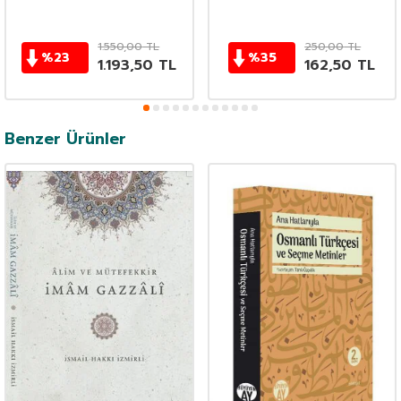
1.550,00
TL
250,00
TL
%
23
%
35
1.193,50
TL
162,50
TL
Benzer Ürünler