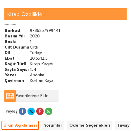
Kitap Özellikleri
'''''''''''''
Barkod
9786257999441
Basım Yılı
2020
Baskı
1
Cilt Durumu
Ciltli
Dil
Türkçe
Ebat
20,5x12,5
Kağıt Türü
Kitap Kağıdı
Sayfa Sayısı
154
Yazar
Anonim
Çevirmen
Korhan Kaya
Favorilerime Ekle
Paylaş
Ürün Açıklaması
Yorumlar
Ödeme Seçenekleri
Tavsiy