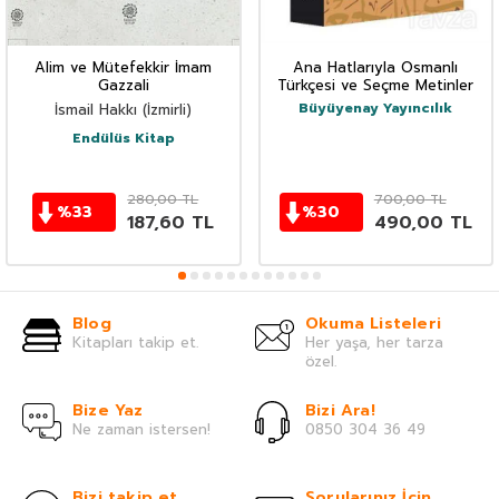
Alim ve Mütefekkir İmam
Ana Hatlarıyla Osmanlı
Gazzali
Türkçesi ve Seçme Metinler
Büyüyenay Yayıncılık
İsmail Hakkı (İzmirli)
Endülüs Kitap
280,00
TL
700,00
TL
%
33
%
30
187,60
TL
490,00
TL
Blog
Okuma Listeleri
Kitapları takip et.
Her yaşa, her tarza
özel.
Bize Yaz
Bizi Ara!
Ne zaman istersen!
0850 304 36 49
Bizi takip et
Sorularınız İçin