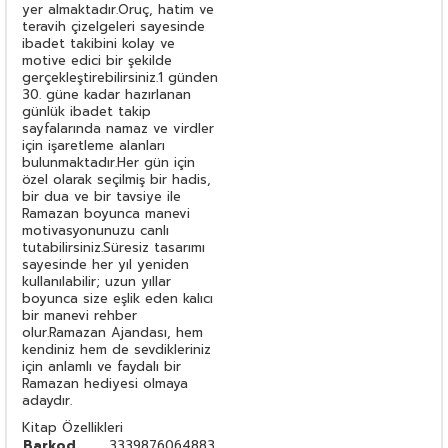
yer almaktadır.Oruç, hatim ve
teravih çizelgeleri sayesinde
ibadet takibini kolay ve
motive edici bir şekilde
gerçekleştirebilirsiniz.1 günden
30. güne kadar hazırlanan
günlük ibadet takip
sayfalarında namaz ve virdler
için işaretleme alanları
bulunmaktadır.Her gün için
özel olarak seçilmiş bir hadis,
bir dua ve bir tavsiye ile
Ramazan boyunca manevi
motivasyonunuzu canlı
tutabilirsiniz.Süresiz tasarımı
sayesinde her yıl yeniden
kullanılabilir; uzun yıllar
boyunca size eşlik eden kalıcı
bir manevi rehber
olur.Ramazan Ajandası, hem
kendiniz hem de sevdikleriniz
için anlamlı ve faydalı bir
Ramazan hediyesi olmaya
adaydır.
Kitap Özellikleri
Barkod
3339876064883