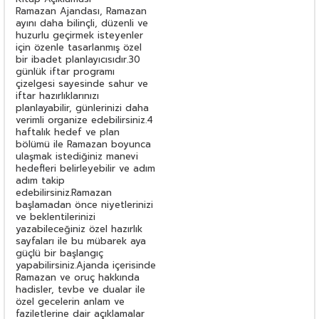
Ramazan Ajandası, Ramazan
ayını daha bilinçli, düzenli ve
huzurlu geçirmek isteyenler
için özenle tasarlanmış özel
bir ibadet planlayıcısıdır.30
günlük iftar programı
çizelgesi sayesinde sahur ve
iftar hazırlıklarınızı
planlayabilir, günlerinizi daha
verimli organize edebilirsiniz.4
haftalık hedef ve plan
bölümü ile Ramazan boyunca
ulaşmak istediğiniz manevi
hedefleri belirleyebilir ve adım
adım takip
edebilirsiniz.Ramazan
başlamadan önce niyetlerinizi
ve beklentilerinizi
yazabileceğiniz özel hazırlık
sayfaları ile bu mübarek aya
güçlü bir başlangıç
yapabilirsiniz.Ajanda içerisinde
Ramazan ve oruç hakkında
hadisler, tevbe ve dualar ile
özel gecelerin anlam ve
faziletlerine dair açıklamalar