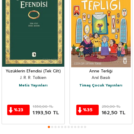
Yüzüklerin Efendisi (Tek Cilt)
Anne Terliği
J. R. R. Tolkien
Anıl Basılı
Metis Yayınları
Timaş Çocuk Yayınları
1.550,00
TL
250,00
TL
%
23
%
35
1.193,50
TL
162,50
TL