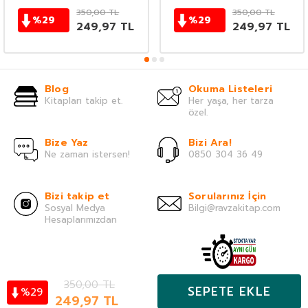
350,00
TL
350,00
TL
%
29
%
29
249,97
TL
249,97
TL
Blog
Okuma Listeleri
Kitapları takip et.
Her yaşa, her tarza
özel.
Bize Yaz
Bizi Ara!
Ne zaman istersen!
0850 304 36 49
Bizi takip et
Sorularınız İçin
Sosyal Medya
Bilgi@ravzakitap.com
Hesaplarımızdan
350,00
TL
Önemli Bilgiler
SEPETE EKLE
29
%
Kategoriler
249,97
TL
Hesabım
Favoriler
Sepet