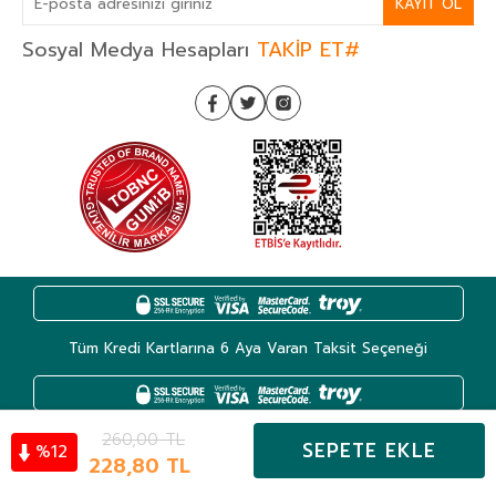
KAYIT OL
Sosyal Medya Hesapları
TAKİP ET#
Tüm Kredi Kartlarına 6 Aya Varan Taksit Seçeneği
260,00
TL
SEPETE EKLE
12
%
Kategoriler
228,80
TL
Hesabım
Favoriler
Sepet