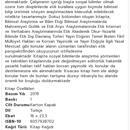
alınmaktadır. Çalışmanın içeriği başta sosyal bilimler olmak
üzere tüm disiplinlerde etik kurallara uygun biçimde bilimsel
bilgi üretmek isteyen araştırmacılara kılavuzluk edebilecek
nitelikte tasarlanmıştır. Dokuz bölümden oluşan kitapta;
Bilimsel Araştırma ve Bilim Etiği Bilimsel Araştırmalarda
Mahremiyet Gizlilik ve Etik Arşiv Araştırmalarında Etik İnternet
ve Veritabanı Araştırmalarında Etik Akademik Okur-Yazarlık
Bilimde Etik Dışı Davranış Türleri Yayın Etiğinin Temel İlkeleri Fikrî
Mülkiyet Hakları ve Korsan Yayıncılık ve Yayın Etiğiyle İlgili Yasal
Mevzuat gibi konular alanın uzmanları tarafından etik
perspektifinden okuyucunun istifadesine
sunulmaktadır. Kitapta sosyal bilimlerde araştırma yöntemleri
ve teknikleri kitaplarında pek değinilmeyen editörlük hakemlik
yazarlık hakları telif hakları korsan yayıncılık vb. konular da
derinlemesine ele alınmaktadır. Kısacası kitap hem ele aldığı
konular hem de bunları tartışma düzeyi itibarıyla bu alanda
önemli bir boşluğu doldurmaktadır.
Kitap Özellikleri
Basım Yılı
2019
Baskı
1
Cilt Durumu
Karton Kapak
Dil
Türkçe
Ebat
16 x 23,5
ISBN-10
6057928702
Kağıt Türü
Kitap Kağıdı