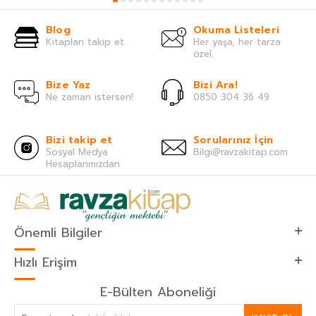
Blog
Okuma Listeleri
Kitapları takip et.
Her yaşa, her tarza
özel.
Bize Yaz
Bizi Ara!
Ne zaman istersen!
0850 304 36 49
Bizi takip et
Sorularınız İçin
Sosyal Medya
Bilgi@ravzakitap.com
Hesaplarımızdan
Önemli Bilgiler
Hızlı Erişim
E-Bülten Aboneliği