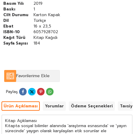
korsan yayıncılık vb. konular da derinlemesine ele alınmaktadır.
Basım Yılı
2019
Kısacası kitap hem ele aldığı konular hem de bunları tartışma
Baskı
1
düzeyi itibarıyla bu alanda önemli bir boşluğu doldurmaktadır.
Cilt Durumu
Karton Kapak
Dil
Türkçe
Ebat
16 x 23,5
ISBN-10
6057928702
Kağıt Türü
Kitap Kağıdı
Sayfa Sayısı
184
Favorilerime Ekle
Paylaş
Ürün Açıklaması
Yorumlar
Ödeme Seçenekleri
Tavsiy
Kitap Açıklaması
Kitapta sosyal bilimler alanında 'araştırma esnasında' ve 'yayın
sürecinde' yaygın olarak karşılaşılan etik sorunlar ele