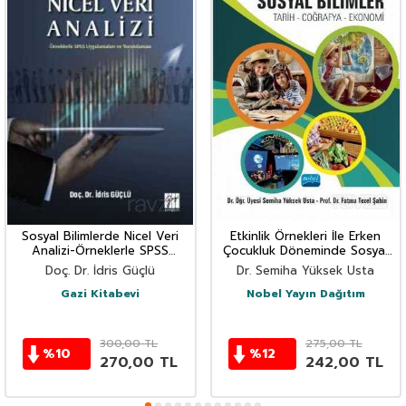
Sosyal Bilimlerde Nicel Veri
Etkinlik Örnekleri İle Erken
Analizi-Örneklerle SPSS
Çocukluk Döneminde Sosyal
Uygulamaları ve Yorumlamaları
Bilimler: Tarih - Coğrafya
Doç. Dr. İdris Güçlü
Dr. Semiha Yüksek Usta
Ekonomi
Gazi Kitabevi
Nobel Yayın Dağıtım
300,00
TL
275,00
TL
%
10
%
12
270,00
TL
242,00
TL