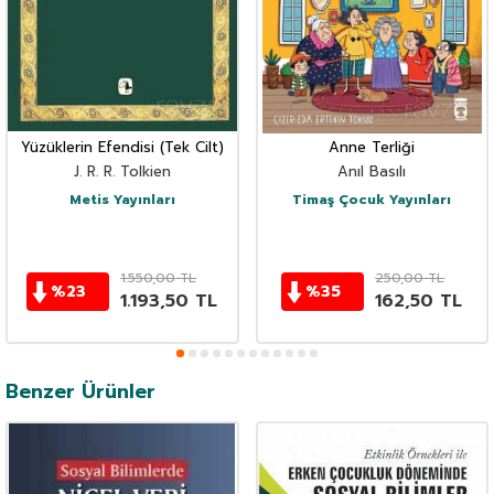
Yüzüklerin Efendisi (Tek Cilt)
Anne Terliği
J. R. R. Tolkien
Anıl Basılı
Metis Yayınları
Timaş Çocuk Yayınları
1.550,00
TL
250,00
TL
%
23
%
35
1.193,50
TL
162,50
TL
Benzer Ürünler