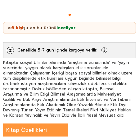
6
kişi
şu an bu ürünü
inceliyor
🔥
Genellikle 5-7 gün içinde kargoya verilir.
Kitapta sosyal bilimler alanında 'araştırma esnasında' ve 'yayın
sürecinde' yaygın olarak karşılaşılan etik sorunlar ele
alınmaktadır. Çalışmanın içeriği başta sosyal bilimler olmak üzere
tüm disiplinlerde etik kurallara uygun biçimde bilimsel bilgi
üretmek isteyen araştırmacılara kılavuzluk edebilecek nitelikte
tasarlanmıştır. Dokuz bölümden oluşan kitapta; Bilimsel
Araştırma ve Bilim Etiği Bilimsel Araştırmalarda Mahremiyet
Gizlilik ve Etik Arşiv Araştırmalarında Etik İnternet ve Veritabanı
Araştırmalarında Etik Akademik Okur-Yazarlık Bilimde Etik Dışı
Davranış Türleri Yayın Etiğinin Temel İlkeleri Fikrî Mülkiyet Hakları
ve Korsan Yayıncılık ve Yayın Etiğiyle İlgili Yasal Mevzuat gibi
konular alanın uzmanları tarafından etik perspektifinden
okuyucunun istifadesine sunulmaktadır. Kitapta sosyal
Kitap Özellikleri
bilimlerde araştırma yöntemleri ve teknikleri kitaplarında pek
değinilmeyen editörlük hakemlik yazarlık hakları telif hakları