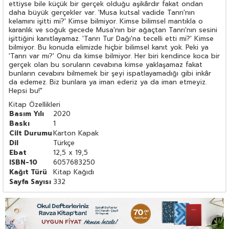
ettiyse bile küçük bir gerçek olduğu aşikârdır fakat ondan
daha büyük gerçekler var. 'Musa kutsal vadide Tanrı'nın
kelamını işitti mi?' Kimse bilmiyor. Kimse bilimsel mantıkla o
karanlık ve soğuk gecede Musa'nın bir ağaçtan Tanrı'nın sesini
işittiğini kanıtlayamaz. 'Tanrı Tur Dağı'na tecelli etti mi?' Kimse
bilmiyor. Bu konuda elimizde hiçbir bilimsel kanıt yok. Peki ya
'Tanrı var mı?' Onu da kimse bilmiyor. Her biri kendince koca bir
gerçek olan bu soruların cevabına kimse yaklaşamaz fakat
bunların cevabını bilmemek bir şeyi ispatlayamadığı gibi inkâr
da edemez. Biz bunlara ya iman ederiz ya da iman etmeyiz.
Hepsi bu!"
Kitap Özellikleri
Basım Yılı
2020
Baskı
1
Cilt Durumu
Karton Kapak
Dil
Türkçe
Ebat
12,5 x 19,5
ISBN-10
6057683250
Kağıt Türü
Kitap Kağıdı
Sayfa Sayısı
332