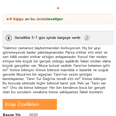
9
kişi
şu an bu ürünü
inceliyor
🔥
Genellikle 5-7 gün içinde kargoya verilir.
"Vakitsiz zamansız kaybetmenden korkuyorum. Hiç bir şeyi
göremeyecek kadar yakınlaşmandan. Parsa intihar etti evet ve
sen hâlâ neden intihar ettiğini anlayamadın Yunus! Her neden
ettiyse bile küçük bir gerçek olduğu aşikârdır fakat ondan daha
büyük gerçekler var. 'Musa kutsal vadide Tanrı'nın kelamını işitti
mi?' Kimse bilmiyor. Kimse bilimsel mantıkla o karanlık ve soğuk
gecede Musa'nın bir ağaçtan Tanrı'nın sesini işittiğini
kanıtlayamaz. 'Tanrı Tur Dağı'na tecelli etti mi?' Kimse bilmiyor.
Bu konuda elimizde hiçbir bilimsel kanıt yok. Peki ya 'Tanrı var
mı?' Onu da kimse bilmiyor. Her biri kendince koca bir gerçek
olan bu soruların cevabına kimse yaklaşamaz fakat bunların
cevabını bilmemek bir şeyi ispatlayamadığı gibi inkâr da
edemez. Biz bunlara ya iman ederiz ya da iman etmeyiz. Hepsi
Kitap Özellikleri
bu!"
Basım Yılı
2020