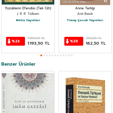
Yüzüklerin Efendisi (Tek Cilt)
Anne Terliği
J. R. R. Tolkien
Anıl Basılı
Metis Yayınları
Timaş Çocuk Yayınları
1.550,00
TL
250,00
TL
%
23
%
35
1.193,50
TL
162,50
TL
Benzer Ürünler