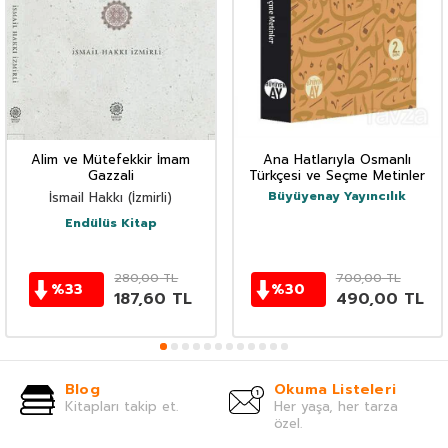
Alim ve Mütefekkir İmam
Ana Hatlarıyla Osmanlı
Gazzali
Türkçesi ve Seçme Metinler
Büyüyenay Yayıncılık
İsmail Hakkı (İzmirli)
Endülüs Kitap
280,00
TL
700,00
TL
%
33
%
30
187,60
TL
490,00
TL
Blog
Okuma Listeleri
Kitapları takip et.
Her yaşa, her tarza
özel.