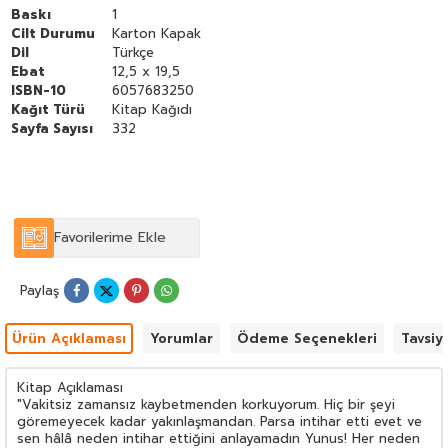
Baskı
1
Cilt Durumu
Karton Kapak
Dil
Türkçe
Ebat
12,5 x 19,5
ISBN-10
6057683250
Kağıt Türü
Kitap Kağıdı
Sayfa Sayısı
332
Favorilerime Ekle
Paylaş
Ürün Açıklaması
Yorumlar
Ödeme Seçenekleri
Tavsiy
Kitap Açıklaması
"Vakitsiz zamansız kaybetmenden korkuyorum. Hiç bir şeyi
göremeyecek kadar yakınlaşmandan. Parsa intihar etti evet ve
sen hâlâ neden intihar ettiğini anlayamadın Yunus! Her neden