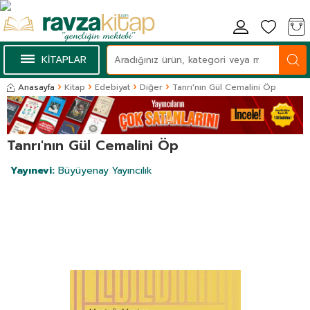
KİTAPLAR
Anasayfa
Kitap
Edebiyat
Diğer
Tanrı'nın Gül Cemalini Öp
Tanrı'nın Gül Cemalini Öp
Yayınevi:
Büyüyenay Yayıncılık