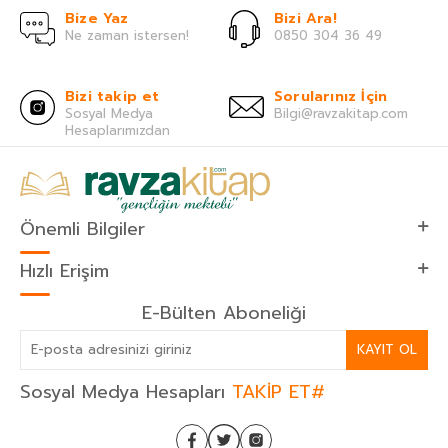
Bize Yaz
Bizi Ara!
Ne zaman istersen!
0850 304 36 49
Bizi takip et
Sorularınız İçin
Sosyal Medya
Bilgi@ravzakitap.com
Hesaplarımızdan
Önemli Bilgiler
Hızlı Erişim
E-Bülten Aboneliği
KAYIT OL
Sosyal Medya Hesapları
TAKİP ET#