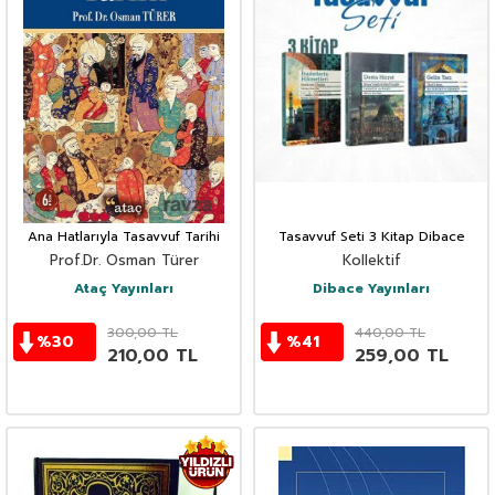
Ana Hatlarıyla Tasavvuf Tarihi
Tasavvuf Seti 3 Kitap Dibace
Prof.Dr. Osman Türer
Kollektif
Ataç Yayınları
Dibace Yayınları
300,00
TL
440,00
TL
%
30
%
41
210,00
TL
259,00
TL