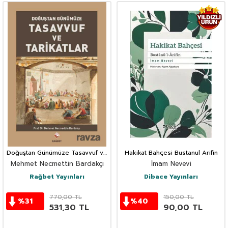
Doğuştan Günümüze Tasavvuf ve
Hakikat Bahçesi Bustanul Arifin
Tarikatlar
Mehmet Necmettin Bardakçı
İmam Nevevi
Rağbet Yayınları
Dibace Yayınları
770,00
TL
150,00
TL
%
31
%
40
531,30
TL
90,00
TL