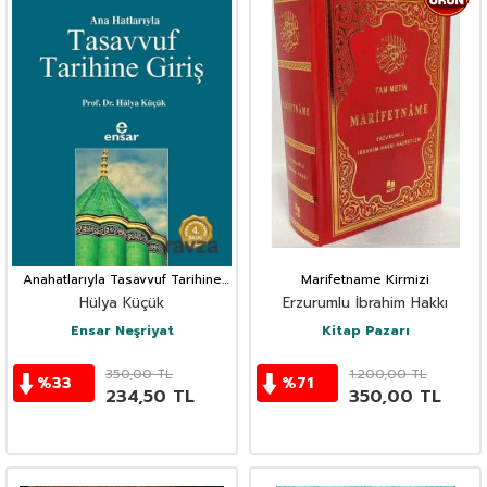
Anahatlarıyla Tasavvuf Tarihine
Marifetname Kirmizi
Giriş
Hülya Küçük
Erzurumlu İbrahim Hakkı
Ensar Neşriyat
Kitap Pazarı
350,00
TL
1.200,00
TL
%
33
%
71
234,50
TL
350,00
TL