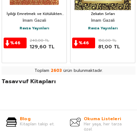
İyiliği Emretmek ve Kötülükten
Zekatın Sırları
Sakindirmak
İmam Gazali
İmam Gazali
Ravza Yayınları
Ravza Yayınları
240,00
TL
150,00
TL
%
46
%
46
129,60
TL
81,00
TL
Toplam
2603
ürün bulunmaktadır.
Tasavvuf Kitapları
Blog
Okuma Listeleri
Kitapları takip et.
Her yaşa, her tarza
özel.