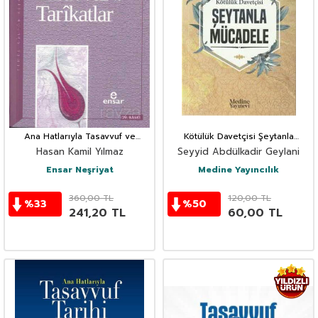
Ana Hatlarıyla Tasavvuf ve
Kötülük Davetçisi Şeytanla
Tarikatlar
Mücadele
Hasan Kamil Yılmaz
Seyyid Abdülkadir Geylani
Ensar Neşriyat
Medine Yayıncılık
360,00
TL
120,00
TL
%
33
%
50
241,20
TL
60,00
TL