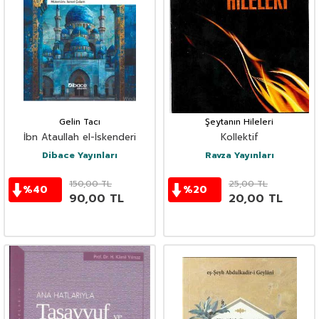
Gelin Tacı
Şeytanın Hileleri
İbn Ataullah el-İskenderi
Kollektif
Dibace Yayınları
Ravza Yayınları
150,00
TL
25,00
TL
%
40
%
20
90,00
TL
20,00
TL