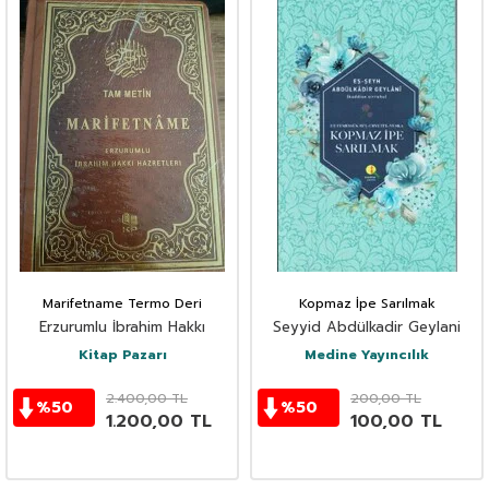
Marifetname Termo Deri
Kopmaz İpe Sarılmak
Erzurumlu İbrahim Hakkı
Seyyid Abdülkadir Geylani
Kitap Pazarı
Medine Yayıncılık
2.400,00
TL
200,00
TL
%
50
%
50
1.200,00
TL
100,00
TL