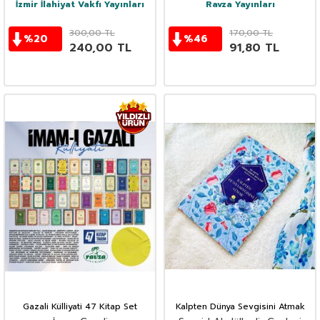
İzmir İlahiyat Vakfı Yayınları
Ravza Yayınları
300,00
TL
170,00
TL
%
20
%
46
240,00
TL
91,80
TL
Gazali Külliyati 47 Kitap Set
Kalpten Dünya Sevgisini Atmak