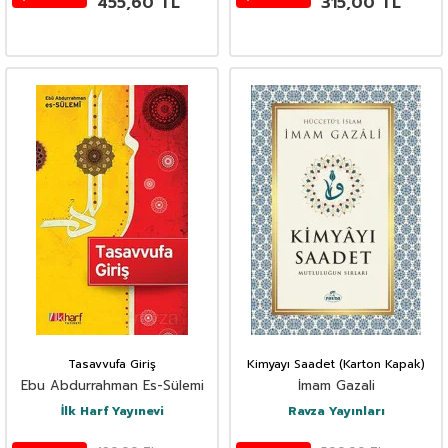
455,60
TL
315,00
TL
Tasavvufa Giriş
Kimyayı Saadet (Karton Kapak)
Ebu Abdurrahman Es-Sülemi
İmam Gazali
İlk Harf Yayınevi
Ravza Yayınları