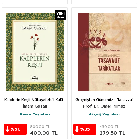
YENI
Ürün
Kalplerin Keşfi Mükaşefetü’l Kulüb
Geçmişten Günümüze Tasavvuf
(Ciltli Kitap Kağıdı)
ve Tarikatlar
İmam Gazali
Prof. Dr. Ömer Yılmaz
Ravza Yayınları
Akçağ Yayınları
800,00
TL
430,00
TL
%
50
%
35
400,00
TL
279,50
TL