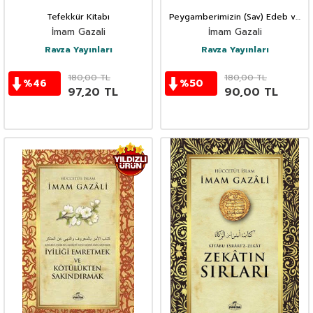
Tefekkür Kitabı
Peygamberimizin (Sav) Edeb ve
Ahlakı
İmam Gazali
İmam Gazali
Ravza Yayınları
Ravza Yayınları
180,00
TL
180,00
TL
%
46
%
50
97,20
TL
90,00
TL