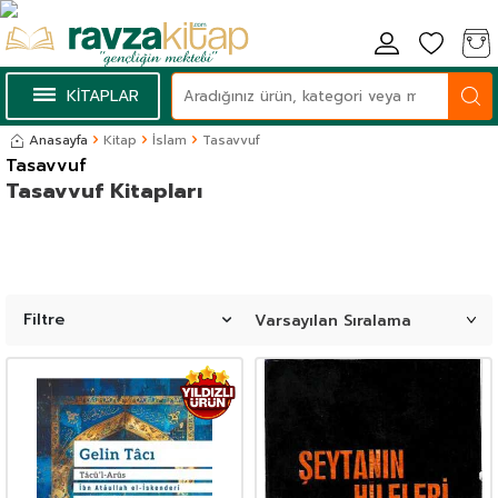
KİTAPLAR
Anasayfa
Kitap
İslam
Tasavvuf
Tasavvuf
Tasavvuf Kitapları
Filtre