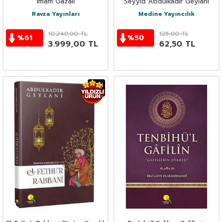
İmam Gazali
Seyyid Abdülkadir Geylani
Ravza Yayınları
Medine Yayıncılık
10.240,00
TL
125,00
TL
%
61
%
50
3.999,00
TL
62,50
TL
YENI
Ürün