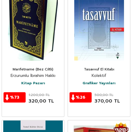
Marifetname (Bez Ciltli)
Tasavvuf El Kitabı
Erzurumlu İbrahim Hakkı
Kolektif
Kitap Pazarı
Grafiker Yayınları
1.200,00
TL
500,00
TL
%
73
%
26
320,00
TL
370,00
TL