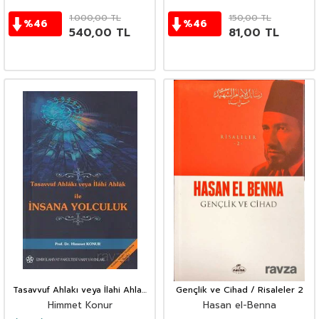
1.000,00
TL
150,00
TL
%
46
%
46
540,00
TL
81,00
TL
Tasavvuf Ahlakı veya İlahi Ahlak
Gençlik ve Cihad / Risaleler 2
ile İnsana Yolculuk
Himmet Konur
Hasan el-Benna