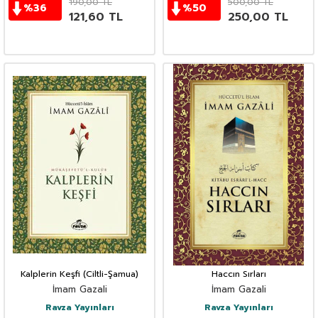
190,00
TL
500,00
TL
%
36
%
50
121,60
TL
250,00
TL
Kalplerin Keşfi (Ciltli-Şamua)
Haccın Sırları
İmam Gazali
İmam Gazali
Ravza Yayınları
Ravza Yayınları