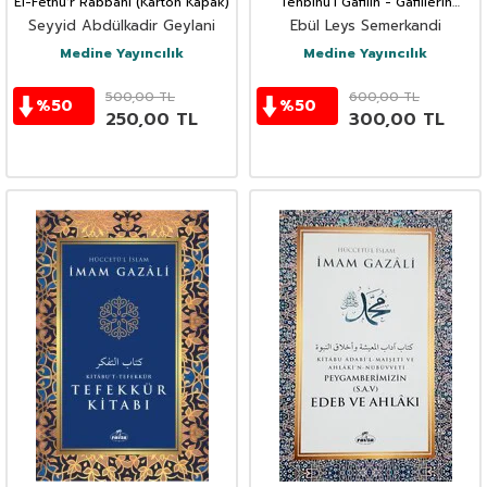
El-Fethu'r Rabbani (Karton Kapak)
Tenbihü’l Gafilin - Gafillerin
Uyanisi (Karton Kapak)
Seyyid Abdülkadir Geylani
Ebül Leys Semerkandi
Medine Yayıncılık
Medine Yayıncılık
500,00
TL
600,00
TL
%
50
%
50
250,00
TL
300,00
TL