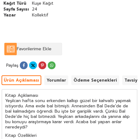
Kağıt Türü
Kuşe Kağıt
Sayfa Sayısı
24
Yazar
Kollektif
Favorilerime Ekle
Paylaş
Ürün Açıklaması
Yorumlar
Ödeme Seçenekleri
Tavsiy
Kitap Açıklaması
Yeşilcan hafta sonu erkenden kalkıp güzel bir kahvaltı yapmak
istiyordu. Ama evde bal bitmişti. Annesinden Bal Dede'de de
bal kalmadığını öğrendi. Bu işte bir gariplik vardı. Çünkü Bal
Dede'de hiç bal bitmezdi. Yeşilcan arkadaşlarını da yanına alıp
bu konuyu araştırmaya karar verdi. Acaba bal yapan arılar
neredeydi?
Kitap Özellikleri