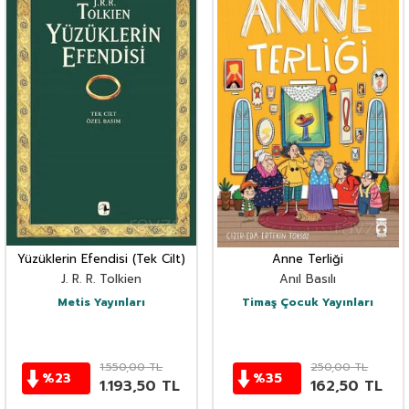
Yüzüklerin Efendisi (Tek Cilt)
Anne Terliği
J. R. R. Tolkien
Anıl Basılı
Metis Yayınları
Timaş Çocuk Yayınları
1.550,00
TL
250,00
TL
%
23
%
35
1.193,50
TL
162,50
TL