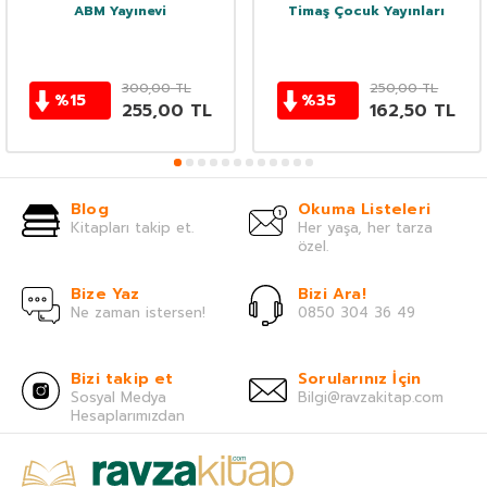
ABM Yayınevi
Timaş Çocuk Yayınları
300,00
TL
250,00
TL
%
15
%
35
255,00
TL
162,50
TL
Blog
Okuma Listeleri
Kitapları takip et.
Her yaşa, her tarza
özel.
Bize Yaz
Bizi Ara!
Ne zaman istersen!
0850 304 36 49
Bizi takip et
Sorularınız İçin
Sosyal Medya
Bilgi@ravzakitap.com
Hesaplarımızdan