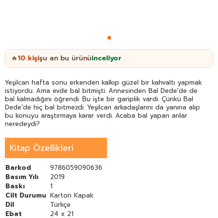
10
kişi
şu an bu ürünü
inceliyor
🔥
Yeşilcan hafta sonu erkenden kalkıp güzel bir kahvaltı yapmak
istiyordu. Ama evde bal bitmişti. Annesinden Bal Dede'de de
bal kalmadığını öğrendi. Bu işte bir gariplik vardı. Çünkü Bal
Dede'de hiç bal bitmezdi. Yeşilcan arkadaşlarını da yanına alıp
bu konuyu araştırmaya karar verdi. Acaba bal yapan arılar
neredeydi?
Kitap Özellikleri
Barkod
9786059090636
Basım Yılı
2019
Baskı
1
Cilt Durumu
Karton Kapak
Dil
Türkçe
Ebat
24 x 21