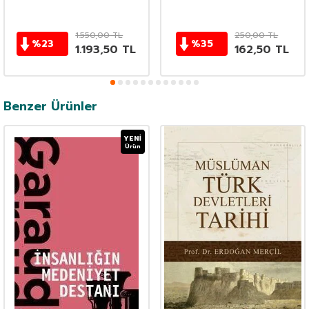
1.550,00
TL
250,00
TL
%
23
%
35
1.193,50
TL
162,50
TL
Benzer Ürünler
YENI
Ürün