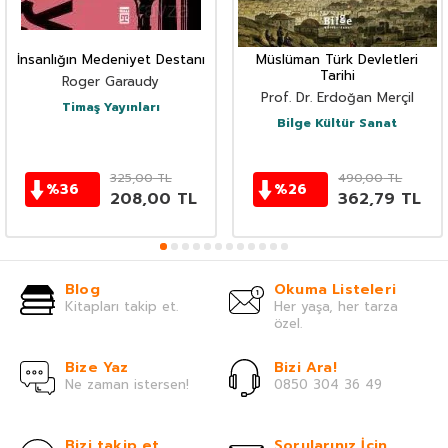
İnsanlığın Medeniyet Destanı
Müslüman Türk Devletleri
Tarihi
Roger Garaudy
Prof. Dr. Erdoğan Merçil
Timaş Yayınları
Bilge Kültür Sanat
325,00
TL
490,00
TL
%
36
%
26
208,00
TL
362,79
TL
Blog
Okuma Listeleri
Kitapları takip et.
Her yaşa, her tarza
özel.
Bize Yaz
Bizi Ara!
Ne zaman istersen!
0850 304 36 49
Bizi takip et
Sorularınız İçin