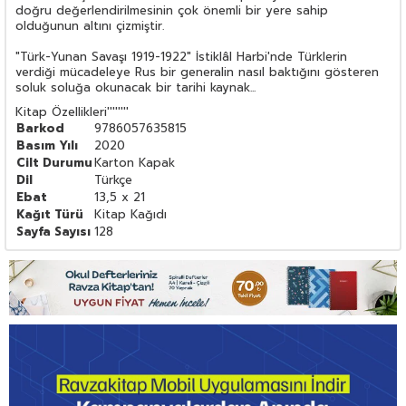
doğru değerlendirilmesinin çok önemli bir yere sahip
olduğunun altını çizmiştir.
"Türk-Yunan Savaşı 1919-1922" İstiklâl Harbi'nde Türklerin
verdiği mücadeleye Rus bir generalin nasıl baktığını gösteren
soluk soluğa okunacak bir tarihi kaynak...
Kitap Özellikleri
''''''''
Barkod
9786057635815
Basım Yılı
2020
Cilt Durumu
Karton Kapak
Dil
Türkçe
Ebat
13,5 x 21
Kağıt Türü
Kitap Kağıdı
Sayfa Sayısı
128