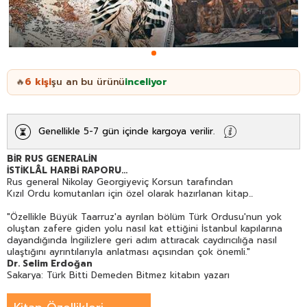
6
kişi
şu an bu ürünü
inceliyor
🔥
Genellikle 5-7 gün içinde kargoya verilir.
BİR RUS GENERALİN
İSTİKLÂL HARBİ RAPORU...
Rus general Nikolay Georgiyeviç Korsun tarafından
Kızıl Ordu komutanları için özel olarak hazırlanan kitap...
"Özellikle Büyük Taarruz'a ayrılan bölüm Türk Ordusu'nun yok
oluştan zafere giden yolu nasıl kat ettiğini İstanbul kapılarına
dayandığında İngilizlere geri adım attıracak caydırıcılığa nasıl
ulaştığını ayrıntılarıyla anlatması açısından çok önemli."
Dr. Selim Erdoğan
Sakarya: Türk Bitti Demeden Bitmez kitabın yazarı
İlk kez 1940 yılında SSCB'de basılan İstiklâl Harbi'nden yüz yıl