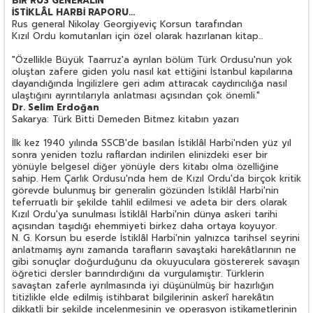
BİR RUS GENERALİN
İSTİKLÂL HARBİ RAPORU...
Rus general Nikolay Georgiyeviç Korsun tarafından
Kızıl Ordu komutanları için özel olarak hazırlanan kitap...
"Özellikle Büyük Taarruz'a ayrılan bölüm Türk Ordusu'nun yok
oluştan zafere giden yolu nasıl kat ettiğini İstanbul kapılarına
dayandığında İngilizlere geri adım attıracak caydırıcılığa nasıl
ulaştığını ayrıntılarıyla anlatması açısından çok önemli."
Dr. Selim Erdoğan
Sakarya: Türk Bitti Demeden Bitmez kitabın yazarı
İlk kez 1940 yılında SSCB'de basılan İstiklâl Harbi'nden yüz yıl
sonra yeniden tozlu raflardan indirilen elinizdeki eser bir
yönüyle belgesel diğer yönüyle ders kitabı olma özelliğine
sahip. Hem Çarlık Ordusu'nda hem de Kızıl Ordu'da birçok kritik
görevde bulunmuş bir generalin gözünden İstiklâl Harbi'nin
teferruatlı bir şekilde tahlil edilmesi ve adeta bir ders olarak
Kızıl Ordu'ya sunulması İstiklâl Harbi'nin dünya askeri tarihi
açısından taşıdığı ehemmiyeti birkez daha ortaya koyuyor.
N. G. Korsun bu eserde İstiklâl Harbi'nin yalnızca tarihsel seyrini
anlatmamış aynı zamanda tarafların savaştaki harekâtlarının ne
gibi sonuçlar doğurduğunu da okuyuculara göstererek savaşın
öğretici dersler barındırdığını da vurgulamıştır. Türklerin
savaştan zaferle ayrılmasında iyi düşünülmüş bir hazırlığın
titizlikle elde edilmiş istihbarat bilgilerinin askerî harekâtın
dikkatli bir şekilde incelenmesinin ve operasyon istikametlerinin