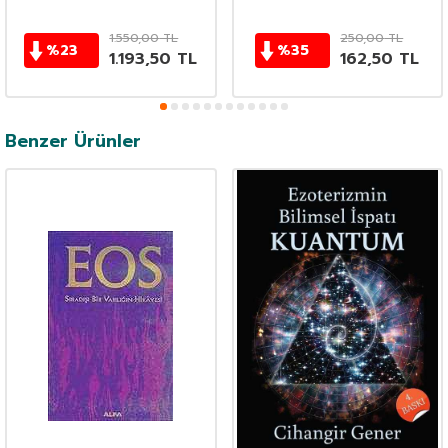
1.550,00
TL
250,00
TL
%
23
%
35
1.193,50
TL
162,50
TL
Benzer Ürünler