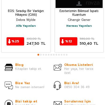
EOS: Sıradışı Bir Varlığın
Ezoterizmin Bilimsel İspatı
Hikayesi (Ciltli)
Kuantum
Debra Wylde
Cihangir Gener
Alfa Yayınları
Hermes Yayınları
330,00
TL
580,00
TL
%
25
%
12
247,50
TL
510,40
TL
Blog
Okuma Listeleri
Kitapları takip et.
Her yaşa, her tarza
özel.
Bize Yaz
Bizi Ara!
Ne zaman istersen!
0850 304 36 49
Bizi takip et
Sorularınız İçin