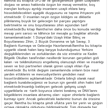
Ramtha bu kitapta UFO'lar ve gezegenimize gelen uzaylıların
doğası ve amacı hakkında özgün bir mesaj vermekte; boş
inançları korkuyu ayrılığı insanların uzaylı ırklara karşı
hissedebilecekleri aşağılık duygusunu ve tapma ihtiyacını yok
etmektedir. O insanları neyin özgün kıldığını ve dikkatle
plânlanmış büyük bir geleceğin bir parçası yaptığını
belirtmekte ve onu boyutlararası zihin açısından tarif
etmektedir.Bu kitap Ramtha'nın daha önce bu konuda verdiği
mesajı yeni sarsıcı ve kâhince bir mesajla şu başlıklar altında
tamamlamaktadır: 1. Dünya'daki Uzaylı Irklar Bilinç ve
Boyutlararası Zihin; 2. Büyük Donanma ve Işık Savaşı; 3.
Bağlantı Kurmaya ve Geleceğe Hazırlanmak.Ramtha bu kitapta
uygarlık olarak halen karşı karşıya bulunduğumuz Yerküre
değişikliklerinden ve zorluklardan da söz etmekte ve Kadim
Bilgelik Okulları tarafından nesillerdir korunan gerçekleri gizli
kalan -ve tekâmülümüzü engellemiş olanuzaylı ırkları ve insanlığı
seven ve bizi partnerleri olarak gören uzaylı ırkları ifşa
etmektedir. Bu kritik değişim zamanlarında onların bize nasıl
yardım ettiklerini ve mevcudiyetlerini şimdiden nasıl
hissettirdiklerini açıklamaktadır. Onlarla bilinçli olarak nasıl
bağlantı kurabileceğimizi ve bunun için gerekli zihin halini tarif
etmektedir.İnsanlığı bekleyen gelecek gelişmiş uzaylı
uygarlıklarla ve -tarih boyunca izlerini bırakmış ve DNA'larını
bilgeliklerini insanlara aktarmış olan- süper zihinlerle bağlantı
kurmayı içerir. Ancak gelecekteki kaderimiz bunun da ötesine
geçer. Ramtha bu kitapta şimdi ufukta yeni bir yerin ve göğün
ortaya çıkmakta olduğunu bildirmektedir. Tüm dünyada her