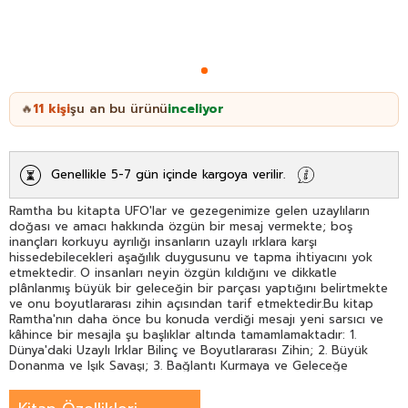
11
kişi
şu an bu ürünü
inceliyor
🔥
Genellikle 5-7 gün içinde kargoya verilir.
Ramtha bu kitapta UFO'lar ve gezegenimize gelen uzaylıların
doğası ve amacı hakkında özgün bir mesaj vermekte; boş
inançları korkuyu ayrılığı insanların uzaylı ırklara karşı
hissedebilecekleri aşağılık duygusunu ve tapma ihtiyacını yok
etmektedir. O insanları neyin özgün kıldığını ve dikkatle
plânlanmış büyük bir geleceğin bir parçası yaptığını belirtmekte
ve onu boyutlararası zihin açısından tarif etmektedir.Bu kitap
Ramtha'nın daha önce bu konuda verdiği mesajı yeni sarsıcı ve
kâhince bir mesajla şu başlıklar altında tamamlamaktadır: 1.
Dünya'daki Uzaylı Irklar Bilinç ve Boyutlararası Zihin; 2. Büyük
Donanma ve Işık Savaşı; 3. Bağlantı Kurmaya ve Geleceğe
Hazırlanmak.Ramtha bu kitapta uygarlık olarak halen karşı
karşıya bulunduğumuz Yerküre değişikliklerinden ve zorluklardan