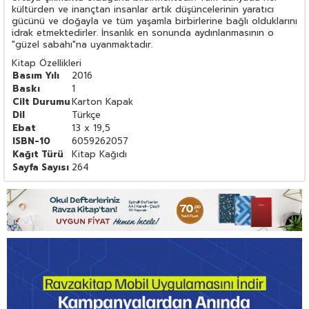
kültürden ve inançtan insanlar artık düşüncelerinin yaratıcı
gücünü ve doğayla ve tüm yaşamla birbirlerine bağlı olduklarını
idrak etmektedirler. İnsanlık en sonunda aydınlanmasının o
"güzel sabahı"na uyanmaktadır.
Kitap Özellikleri
Basım Yılı
2016
Baskı
1
Cilt Durumu
Karton Kapak
Dil
Türkçe
Ebat
13 x 19,5
ISBN-10
6059262057
Kağıt Türü
Kitap Kağıdı
Sayfa Sayısı
264