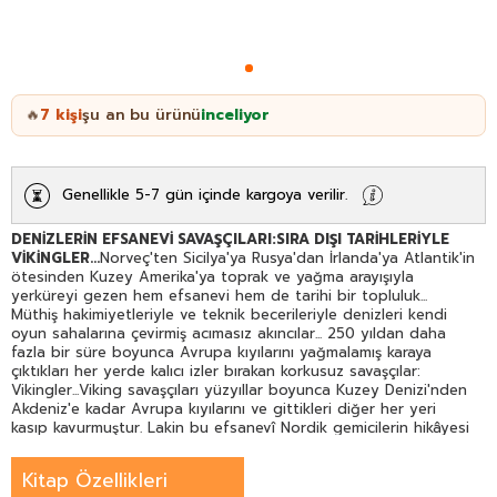
7
kişi
şu an bu ürünü
inceliyor
🔥
Genellikle 5-7 gün içinde kargoya verilir.
DENİZLERİN EFSANEVİ SAVAŞÇILARI:SIRA DIŞI TARİHLERİYLE
VİKİNGLER...
Norveç'ten Sicilya'ya Rusya'dan İrlanda'ya Atlantik'in
ötesinden Kuzey Amerika'ya toprak ve yağma arayışıyla
yerküreyi gezen hem efsanevi hem de tarihi bir topluluk...
Müthiş hakimiyetleriyle ve teknik becerileriyle denizleri kendi
oyun sahalarına çevirmiş acımasız akıncılar... 250 yıldan daha
fazla bir süre boyunca Avrupa kıyılarını yağmalamış karaya
çıktıkları her yerde kalıcı izler bırakan korkusuz savaşçılar:
Vikingler...Viking savaşçıları yüzyıllar boyunca Kuzey Denizi'nden
Akdeniz'e kadar Avrupa kıyılarını ve gittikleri diğer her yeri
kasıp kavurmuştur. Lakin bu efsanevî Nordik gemicilerin hikâyesi
kandan ganimetten ve diğer türlü hazinelerden çok daha
fazlasıdır. Savaşçılıkları dışında korkusuz birer kâşif ve yerleşimci
Kitap Özellikleri
olan Vikingler yerkürenin her yanında yolculuklar yaparak