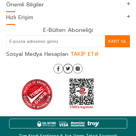
Önemli Bilgiler
Hızlı Erişim
E-Bülten Aboneliği
KAYIT OL
Sosyal Medya Hesapları
TAKİP ET#
Tüm Kredi Kartlarına 6 Aya Varan Taksit Seçeneği