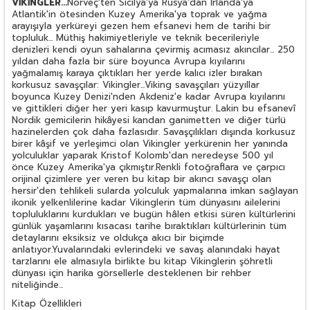
VİKİNGLER...
Norveç'ten Sicilya'ya Rusya'dan İrlanda'ya
Atlantik'in ötesinden Kuzey Amerika'ya toprak ve yağma
arayışıyla yerküreyi gezen hem efsanevi hem de tarihi bir
topluluk... Müthiş hakimiyetleriyle ve teknik becerileriyle
denizleri kendi oyun sahalarına çevirmiş acımasız akıncılar... 250
yıldan daha fazla bir süre boyunca Avrupa kıyılarını
yağmalamış karaya çıktıkları her yerde kalıcı izler bırakan
korkusuz savaşçılar: Vikingler...Viking savaşçıları yüzyıllar
boyunca Kuzey Denizi'nden Akdeniz'e kadar Avrupa kıyılarını
ve gittikleri diğer her yeri kasıp kavurmuştur. Lakin bu efsanevî
Nordik gemicilerin hikâyesi kandan ganimetten ve diğer türlü
hazinelerden çok daha fazlasıdır. Savaşçılıkları dışında korkusuz
birer kâşif ve yerleşimci olan Vikingler yerkürenin her yanında
yolculuklar yaparak Kristof Kolomb'dan neredeyse 500 yıl
önce Kuzey Amerika'ya çıkmıştır.Renkli fotoğraflara ve çarpıcı
orijinal çizimlere yer veren bu kitap bir akıncı savaşçı olan
hersir'den tehlikeli sularda yolculuk yapmalarına imkan sağlayan
ikonik yelkenlilerine kadar Vikinglerin tüm dünyasını ailelerini
topluluklarını kurdukları ve bugün hâlen etkisi süren kültürlerini
günlük yaşamlarını kısacası tarihe bıraktıkları kültürlerinin tüm
detaylarını eksiksiz ve oldukça akıcı bir biçimde
anlatıyor.Yuvalarındaki evlerindeki ve savaş alanındaki hayat
tarzlarını ele almasıyla birlikte bu kitap Vikinglerin şöhretli
dünyası için harika görsellerle desteklenen bir rehber
niteliğinde...
Kitap Özellikleri