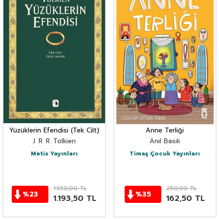
Yüzüklerin Efendisi (Tek Cilt)
Anne Terliği
J. R. R. Tolkien
Anıl Basılı
Metis Yayınları
Timaş Çocuk Yayınları
1.550,00
TL
250,00
TL
%
23
%
35
1.193,50
TL
162,50
TL