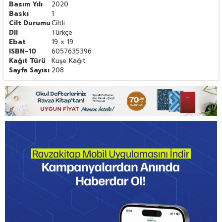
Basım Yılı
2020
Baskı
1
Cilt Durumu
Ciltli
Dil
Türkçe
Ebat
19 x 19
ISBN-10
6057635396
Kağıt Türü
Kuşe Kağıt
Sayfa Sayısı
208