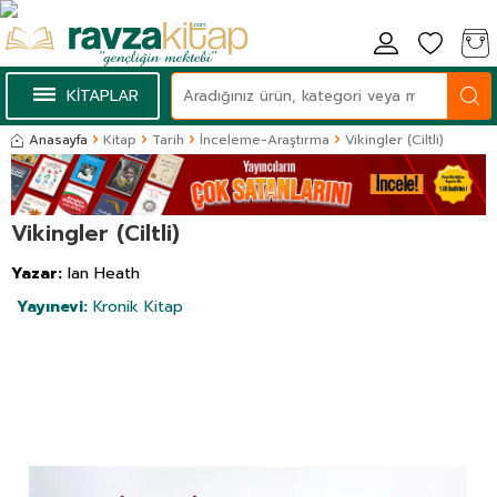
KİTAPLAR
Anasayfa
Kitap
Tarih
İnceleme-Araştırma
Vikingler (Ciltli)
Vikingler (Ciltli)
Yazar:
Ian Heath
Yayınevi:
Kronik Kitap