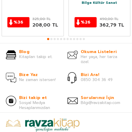
Bilge Kültür Sanat
325,00
TL
490,00
TL
%
36
%
26
208,00
TL
362,79
TL
Blog
Okuma Listeleri
Kitapları takip et.
Her yaşa, her tarza
özel.
Bize Yaz
Bizi Ara!
Ne zaman istersen!
0850 304 36 49
Bizi takip et
Sorularınız İçin
Sosyal Medya
Bilgi@ravzakitap.com
Hesaplarımızdan