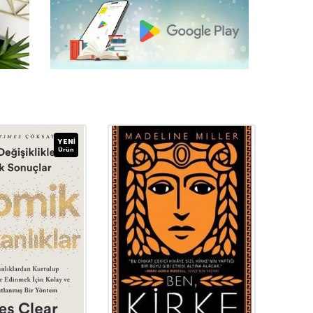
YENI
Ürün