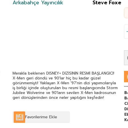
Arkabahçe Yayıncılık
Steve Foxe
Merakla beklenen DISNEY+ DİZİSİNİN RESMİ BAŞLANGICI!
X-Men geri döndü ve 90'lar hiç bu kadar güzel
görünmemişti! Yaklaşan X-Men '97'nin dizi yapımcılarıyla
''''
iş birliği içinde oluşturulan bu resmi başlangıcında Storm
Jubilee Wolverine ve 90'ların sevilen X-Men kadrosunun
B
geri dönüşlerinden önce neler yaptığını keşfedin!
B
C
Di
E
Favorilerime Ekle
K