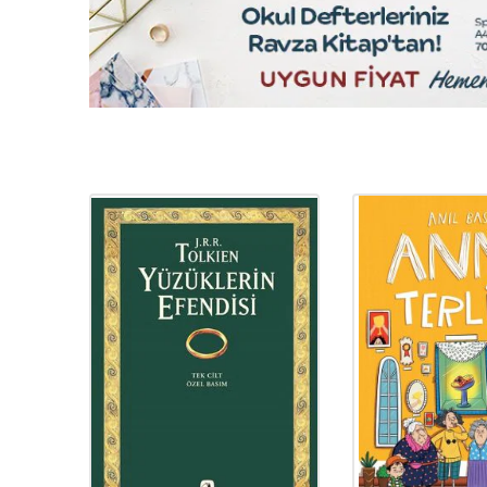
YENI
Ürün