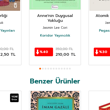
liği
Anne'nin Duygusal
Atomik 
Yokluğu
ılı
Ja
Jasmin Lee Cori
Yayınları
Pegasu
Koridor Yayıncılık
50,00
TL
350,00
TL
%
40
%
30
62,50
TL
210,00
TL
Benzer Ürünler
YENI
Ürün