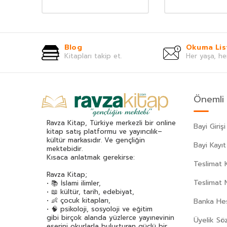
Blog
Okuma Lis
Kitapları takip et.
Her yaşa, he
Önemli 
Ravza Kitap, Türkiye merkezli bir online
Bayi Girişi
kitap satış platformu ve yayıncılık–
kültür markasıdır. Ve gençliğin
Bayi Kayıt
mektebidir.
Kısaca anlatmak gerekirse:
Teslimat K
Ravza Kitap;
Teslimat 
• 📚 İslami ilimler,
• 📖 kültür, tarih, edebiyat,
• 👶 çocuk kitapları,
Banka Hes
• 🧠 psikoloji, sosyoloji ve eğitim
gibi birçok alanda yüzlerce yayınevinin
Üyelik Sö
eserini okurlarla buluşturan güçlü bir