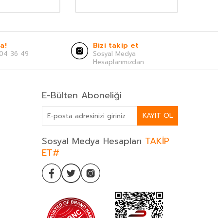
a!
Bizi takip et
04 36 49
Sosyal Medya
Hesaplarımızdan
E-Bülten Aboneliği
KAYIT OL
Sosyal Medya Hesapları
TAKİP
ET#