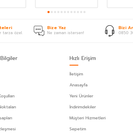
teleri
Bize Yaz
Bizi Ar
r tarza özel.
Ne zaman istersen!
0850 3
Bilgiler
Hızlı Erişim
İletişim
Anasayfa
oşulları
Yeni Ürünler
Noktaları
İndirimdekiler
apları
Müşteri Hizmetleri
zleşmesi
Sepetim