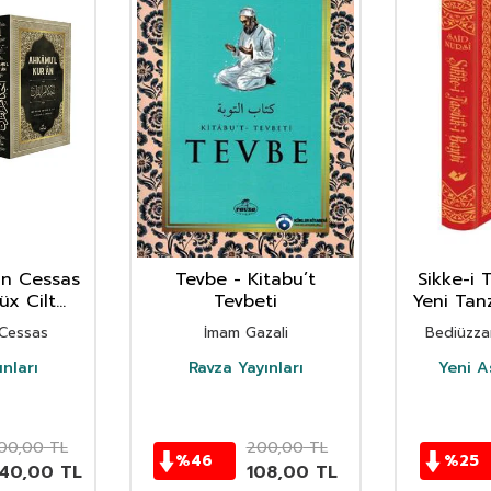
an Cessas
Tevbe - Kitabu’t
Sikke-i 
Lüx Cilt
Tevbeti
Yeni Tan
s) tefsiri
Lügatçe
-Cessas
İmam Gazali
Bediüzza
nları
Ravza Yayınları
Yeni A
00,00
TL
200,00
TL
%
46
%
25
840,00
TL
108,00
TL