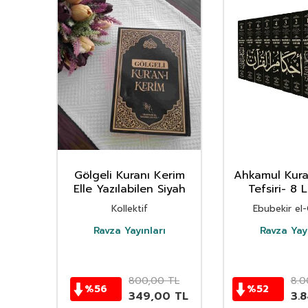
m
Gölgeli Kuranı Kerim
Ahkamul Kur
 Mavi
Elle Yazılabilen Siyah
Tefsiri- 8 
Takım- (Cessa
karya)
Kollektif
Ebubekir el
Ravza Yayınları
Ravza Yayı
TL
800,00
TL
8.0
%
56
%
52
0
TL
349,00
TL
3.