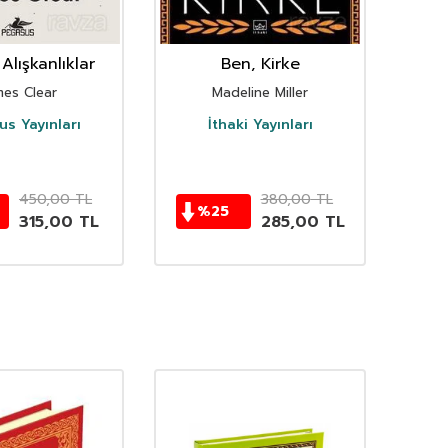
Alışkanlıklar
Ben, Kirke
mes Clear
Madeline Miller
s Yayınları
İthaki Yayınları
D
450,00
TL
380,00
TL
%
25
315,00
TL
285,00
TL