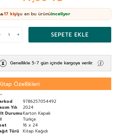
17
kişi
şu an bu ürünü
inceliyor
🔥
SEPETE EKLE
Genellikle 5-7 gün içinde kargoya verilir.
Kitap Özellikleri
'''
arkod
9786257054492
asım Yılı
2024
ilt Durumu
Karton Kapak
l
Türkçe
bat
16 x 24
ağıt Türü
Kitap Kağıdı