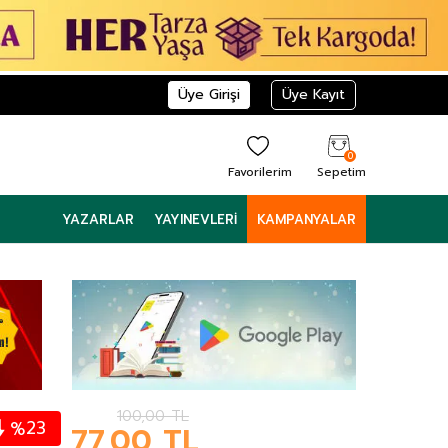
Üye Girişi
Üye Kayıt
0
Favorilerim
Sepetim
YAZARLAR
YAYINEVLERI
KAMPANYALAR
100,00
TL
23
%
77,00
TL