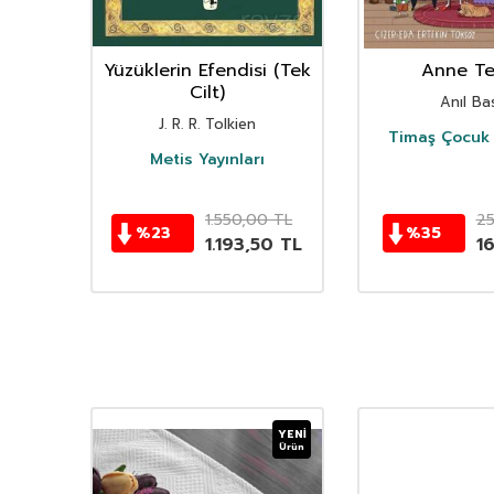
nın
Yüzüklerin Efendisi (Tek
Anne Ter
istan
Cilt)
Anıl Bas
i
J. R. R. Tolkien
Timaş Çocuk 
i
Metis Yayınları
TL
1.550,00
TL
2
%
23
%
35
TL
1.193,50
TL
1
YENI
Ürün