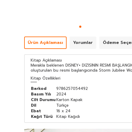
Ürün Açıklaması
Yorumlar
Ödeme Seçen
Kitap Açıklaması
Merakla beklenen DISNEY+ DİZİSİNİN RESMİ BAŞLANGICI!
oluşturulan bu resmi başlangıcında Storm Jubilee Wo
Kitap Özellikleri
'''''''
Barkod
9786257054492
Basım Yılı
2024
Cilt Durumu
Karton Kapak
Dil
Türkçe
Ebat
16 x 24
Kağıt Türü
Kitap Kağıdı