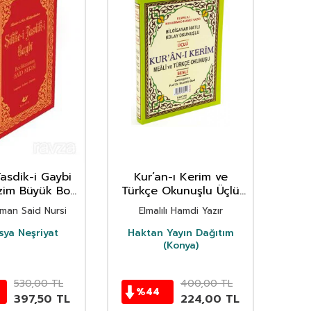
Tasdik-i Gaybi
Kur’an-ı Kerim ve
D
zim Büyük Boy
Türkçe Okunuşlu Üçlü
li İndexli -
Meal (Orta Boy) Kod: H-
man Said Nursi
Elmalılı Hamdi Yazır
7587
58)
sya Neşriyat
Haktan Yayın Dağıtım
(Konya)
530,00
TL
400,00
TL
%
44
397,50
TL
224,00
TL