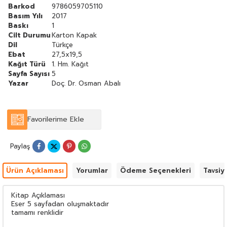
Barkod
9786059705110
Basım Yılı
2017
Baskı
1
Cilt Durumu
Karton Kapak
Dil
Türkçe
Ebat
27,5x19,5
Kağıt Türü
1. Hm. Kağıt
Sayfa Sayısı
5
Yazar
Doç. Dr. Osman Abalı
Favorilerime Ekle
Paylaş
Ürün Açıklaması
Yorumlar
Ödeme Seçenekleri
Tavsiy
Kitap Açıklaması
Eser 5 sayfadan oluşmaktadır
tamamı renklidir