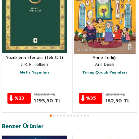
Yüzüklerin Efendisi (Tek Cilt)
Anne Terliği
J. R. R. Tolkien
Anıl Basılı
Metis Yayınları
Timaş Çocuk Yayınları
1.550,00
TL
250,00
TL
%
23
%
35
1.193,50
TL
162,50
TL
Benzer Ürünler