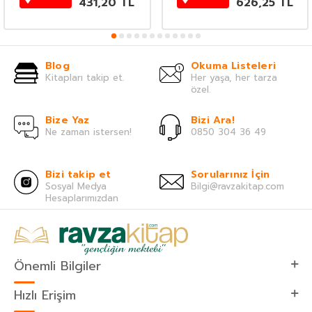
431,20
TL
626,25
TL
Blog
Okuma Listeleri
Kitapları takip et.
Her yaşa, her tarza
özel.
Bize Yaz
Bizi Ara!
Ne zaman istersen!
0850 304 36 49
Bizi takip et
Sorularınız İçin
Sosyal Medya
Bilgi@ravzakitap.com
Hesaplarımızdan
Önemli Bilgiler
Hızlı Erişim