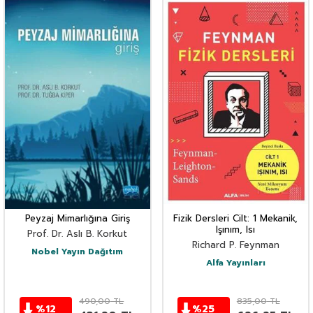
Peyzaj Mimarlığına Giriş
Fizik Dersleri Cilt: 1 Mekanik,
Işınım, Isı
Prof. Dr. Aslı B. Korkut
Richard P. Feynman
Nobel Yayın Dağıtım
Alfa Yayınları
490,00
TL
835,00
TL
%
12
%
25