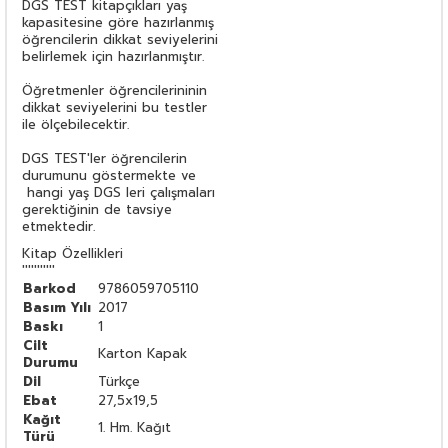
DGS TEST kitapçıkları yaş
kapasitesine göre hazırlanmış
öğrencilerin dikkat seviyelerini
belirlemek için hazırlanmıştır.
Öğretmenler öğrencilerininin
dikkat seviyelerini bu testler
ile ölçebilecektir.
DGS TEST'ler öğrencilerin
durumunu göstermekte ve
hangi yaş DGS leri çalışmaları
gerektiğinin de tavsiye
etmektedir.
Kitap Özellikleri
'''''''''''
Barkod
9786059705110
Basım Yılı
2017
Baskı
1
Cilt
Karton Kapak
Durumu
Dil
Türkçe
Ebat
27,5x19,5
Kağıt
1. Hm. Kağıt
Türü