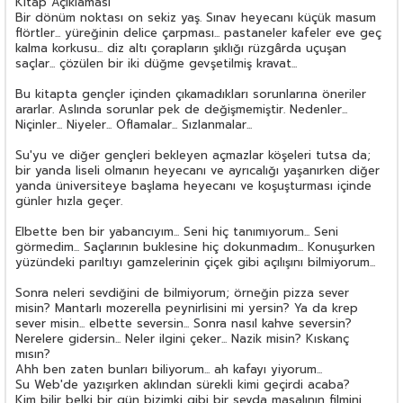
Kitap Açıklaması
Bir dönüm noktası on sekiz yaş. Sınav heyecanı küçük masum
flörtler... yüreğinin delice çarpması... pastaneler kafeler eve geç
kalma korkusu... diz altı çorapların şıklığı rüzgârda uçuşan
saçlar... çözülen bir iki düğme gevşetilmiş kravat...
Bu kitapta gençler içinden çıkamadıkları sorunlarına öneriler
ararlar. Aslında sorunlar pek de değişmemiştir. Nedenler...
Niçinler... Niyeler... Oflamalar... Sızlanmalar...
Su'yu ve diğer gençleri bekleyen açmazlar köşeleri tutsa da;
bir yanda liseli olmanın heyecanı ve ayrıcalığı yaşanırken diğer
yanda üniversiteye başlama heyecanı ve koşuşturması içinde
günler hızla geçer.
Elbette ben bir yabancıyım... Seni hiç tanımıyorum... Seni
görmedim... Saçlarının buklesine hiç dokunmadım... Konuşurken
yüzündeki parıltıyı gamzelerinin çiçek gibi açılışını bilmiyorum...
Sonra neleri sevdiğini de bilmiyorum; örneğin pizza sever
misin? Mantarlı mozerella peynirlisini mi yersin? Ya da krep
sever misin... elbette seversin... Sonra nasıl kahve seversin?
Nerelere gidersin... Neler ilgini çeker... Nazik misin? Kıskanç
mısın?
Ahh ben zaten bunları biliyorum... ah kafayı yiyorum...
Su Web'de yazışırken aklından sürekli kimi geçirdi acaba?
Kim bilir belki bir gün bizimki gibi bir sevda masalının filmini