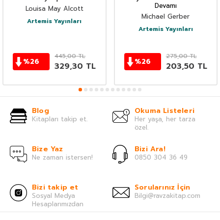
Devamı
Louisa May Alcott
Michael Gerber
Artemis Yayınları
Artemis Yayınları
445,00
TL
275,00
TL
%
26
%
26
329,30
TL
203,50
TL
Blog
Okuma Listeleri
Kitapları takip et.
Her yaşa, her tarza
özel.
Bize Yaz
Bizi Ara!
Ne zaman istersen!
0850 304 36 49
Bizi takip et
Sorularınız İçin
Sosyal Medya
Bilgi@ravzakitap.com
Hesaplarımızdan