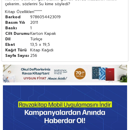
çekerim... sözlerini Su kime söyledi?
Kitap Özellikleri
'''''''''
Barkod
9786054423019
Basım Yılı
2011
Baskı
1
Cilt Durumu
Karton Kapak
Dil
Türkçe
Ebat
13,5 x 19,5
Kağıt Türü
Kitap Kağıdı
Sayfa Sayısı
256