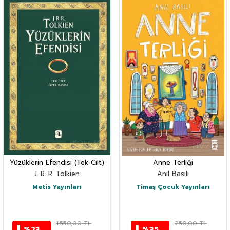
Yüzüklerin Efendisi (Tek Cilt)
Anne Terliği
J. R. R. Tolkien
Anıl Basılı
Metis Yayınları
Timaş Çocuk Yayınları
1.550,00
TL
250,00
TL
%
23
%
35