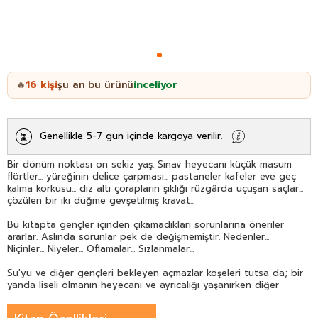
16
kişi
şu an bu ürünü
inceliyor
🔥
Genellikle 5-7 gün içinde kargoya verilir.
Bir dönüm noktası on sekiz yaş. Sınav heyecanı küçük masum
flörtler... yüreğinin delice çarpması... pastaneler kafeler eve geç
kalma korkusu... diz altı çorapların şıklığı rüzgârda uçuşan saçlar...
çözülen bir iki düğme gevşetilmiş kravat...
Bu kitapta gençler içinden çıkamadıkları sorunlarına öneriler
ararlar. Aslında sorunlar pek de değişmemiştir. Nedenler...
Niçinler... Niyeler... Oflamalar... Sızlanmalar...
Su'yu ve diğer gençleri bekleyen açmazlar köşeleri tutsa da; bir
yanda liseli olmanın heyecanı ve ayrıcalığı yaşanırken diğer
yanda üniversiteye başlama heyecanı ve koşuşturması içinde
günler hızla geçer.