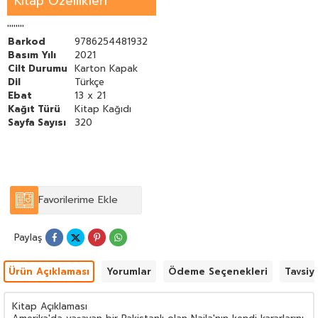
Kitap Özellikleri
kanıtlayabilecek midir?
''''''''
Barkod
9786254481932
Basım Yılı
2021
Cilt Durumu
Karton Kapak
Dil
Türkçe
Ebat
13 x 21
Kağıt Türü
Kitap Kağıdı
Sayfa Sayısı
320
Favorilerime Ekle
Paylaş
Ürün Açıklaması
Yorumlar
Ödeme Seçenekleri
Tavsiy
Kitap Açıklaması