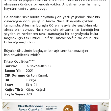
Amerika'da yaşayan bir Pakistanlı olan Naila'nın kendi kararlarını
almasının önünde bir engeli yoktur. Ancak en önemlisi hariç:
hayatını kiminle geçireceği.
Gelenekler sınır hudut saymamış on yedi yaşındaki Naila'nın
geleceğine dönüşmüştür. Ancak Naila ilk aşkıyla çoktan
tanışmıştır. Ailesinin bu aşkı öğrenmesiyle de yaptıkları akıl
almaz plan sonucu Naila kendisini bir zamanlar tanıdığı her
şeyden ve herkesten uzak bambaşka bir coğrafyada bulur.
Kaçmak için tek umudu Saif'tir... Ancak Saif'in de onun izini
bulacağı meçhuldür.
Rüyalar ülkesinde başlayan bir aşk sınır tanımazlığını
kanıtlayabilecek midir?
Kitap Özellikleri
''''''''
Barkod
9786254481932
Basım Yılı
2021
Cilt Durumu
Karton Kapak
Dil
Türkçe
Ebat
13 x 21
Kağıt Türü
Kitap Kağıdı
Sayfa Sayısı
320