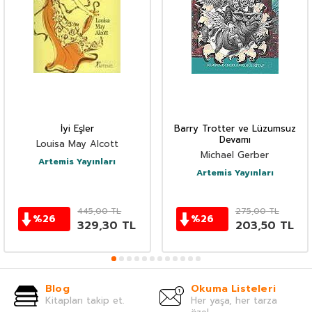
İyi Eşler
Barry Trotter ve Lüzumsuz
Devamı
Louisa May Alcott
Michael Gerber
Artemis Yayınları
Artemis Yayınları
445,00
TL
275,00
TL
%
26
%
26
329,30
TL
203,50
TL
Blog
Okuma Listeleri
Kitapları takip et.
Her yaşa, her tarza