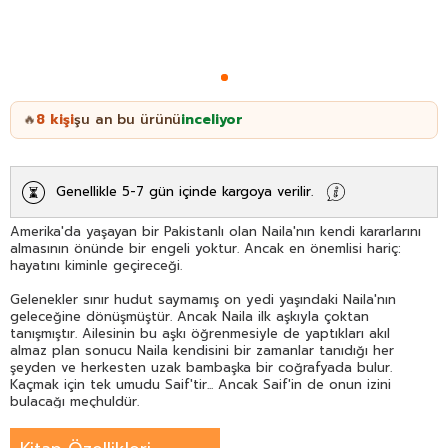
8
kişi
şu an bu ürünü
inceliyor
🔥
Genellikle 5-7 gün içinde kargoya verilir.
Amerika'da yaşayan bir Pakistanlı olan Naila'nın kendi kararlarını
almasının önünde bir engeli yoktur. Ancak en önemlisi hariç:
hayatını kiminle geçireceği.
Gelenekler sınır hudut saymamış on yedi yaşındaki Naila'nın
geleceğine dönüşmüştür. Ancak Naila ilk aşkıyla çoktan
tanışmıştır. Ailesinin bu aşkı öğrenmesiyle de yaptıkları akıl
almaz plan sonucu Naila kendisini bir zamanlar tanıdığı her
şeyden ve herkesten uzak bambaşka bir coğrafyada bulur.
Kaçmak için tek umudu Saif'tir... Ancak Saif'in de onun izini
bulacağı meçhuldür.
Rüyalar ülkesinde başlayan bir aşk sınır tanımazlığını