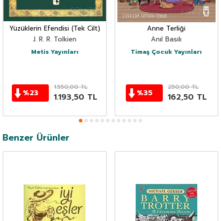
Yüzüklerin Efendisi (Tek Cilt)
Anne Terliği
J. R. R. Tolkien
Anıl Basılı
Metis Yayınları
Timaş Çocuk Yayınları
1.550,00
TL
250,00
TL
%
23
%
35
1.193,50
TL
162,50
TL
Benzer Ürünler