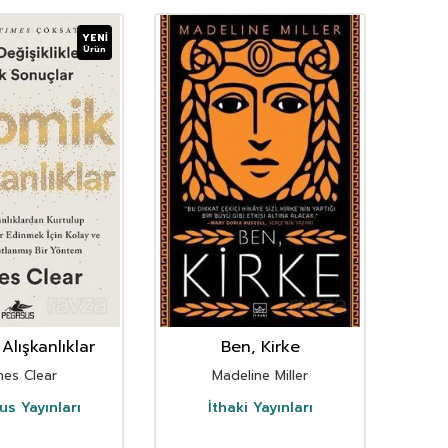
YENI
Ürün
Alışkanlıklar
Ben, Kirke
mes Clear
Madeline Miller
s Yayınları
İthaki Yayınları
D