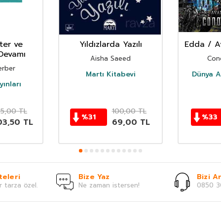
ter ve
Yıldızlarda Yazılı
Edda / Av
Devamı
Aisha Saeed
Con
erber
Martı Kitabevi
Dünya Ağ
ınları
5,00
TL
100,00
TL
%
31
%
33
03,50
TL
69,00
TL
teleri
Bize Yaz
Bizi Ar
r tarza özel.
Ne zaman istersen!
0850 3