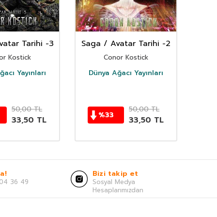
atar Tarihi -3
Saga / Avatar Tarihi -2
Ben 
or Kostick
Conor Kostick
acı Yayınları
Dünya Ağacı Yayınları
Dün
50,00
TL
50,00
TL
%
33
33,50
TL
33,50
TL
a!
Bizi takip et
04 36 49
Sosyal Medya
Hesaplarımızdan