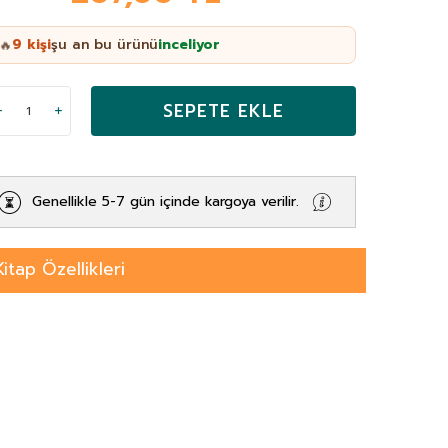
9
kişi
şu an bu ürünü
inceliyor
🔥
SEPETE EKLE
Genellikle 5-7 gün içinde kargoya verilir.
Kitap Özellikleri