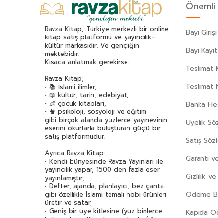
Önemli 
Ravza Kitap, Türkiye merkezli bir online
Bayi Girişi
kitap satış platformu ve yayıncılık–
kültür markasıdır. Ve gençliğin
Bayi Kayıt
mektebidir.
Kısaca anlatmak gerekirse:
Teslimat K
Ravza Kitap;
Teslimat 
• 📚 İslami ilimler,
• 📖 kültür, tarih, edebiyat,
• 👶 çocuk kitapları,
Banka Hes
• 🧠 psikoloji, sosyoloji ve eğitim
gibi birçok alanda yüzlerce yayınevinin
Üyelik Sö
eserini okurlarla buluşturan güçlü bir
satış platformudur.
Satış Söz
Ayrıca Ravza Kitap:
Garanti ve
• Kendi bünyesinde Ravza Yayınları ile
yayıncılık yapar, 1500 den fazla eser
Gizlilik v
yayınlamıştır,
• Defter, ajanda, planlayıcı, bez çanta
Ödeme Bil
gibi özellikle İslami temalı hobi ürünleri
üretir ve satar,
• Geniş bir üye kitlesine (yüz binlerce
Kapıda 