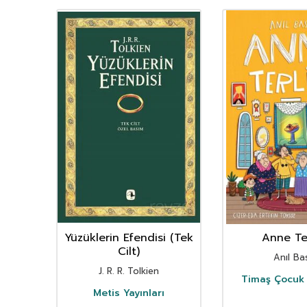
nın
Yüzüklerin Efendisi (Tek
Anne Ter
istan
Cilt)
Anıl Bas
i
J. R. R. Tolkien
Timaş Çocuk 
i
Metis Yayınları