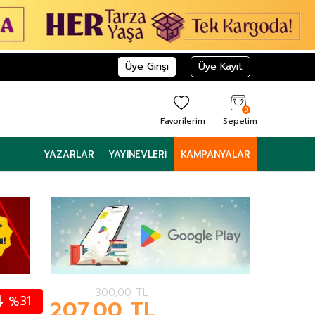
Üye Girişi
Üye Kayıt
0
Favorilerim
Sepetim
YAZARLAR
YAYINEVLERI
KAMPANYALAR
300,00
TL
31
%
207,00
TL