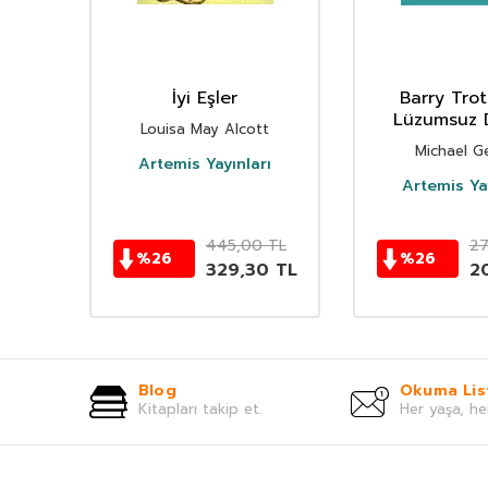
lara
İyi Eşler
Barry Trot
ı /
Lüzumsuz 
Louisa May Alcott
uk
Michael G
Artemis Yayınları
Artemis Yay
TL
445,00
TL
27
%
26
%
26
0
TL
329,30
TL
2
Blog
Okuma Lis
Kitapları takip et.
Her yaşa, he