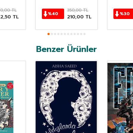
50,00
TL
350,00
TL
%
40
%
30
62,50
TL
210,00
TL
Benzer Ürünler