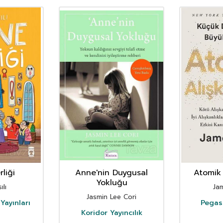
liği
Anne'nin Duygusal
Atomik 
Yokluğu
ılı
Ja
Jasmin Lee Cori
Yayınları
Pegasu
Koridor Yayıncılık