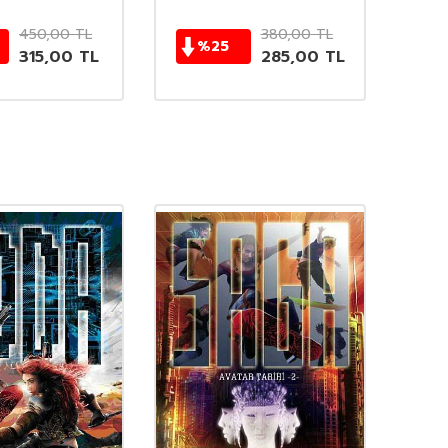
450,00
TL
380,00
TL
%
25
315,00
TL
285,00
TL